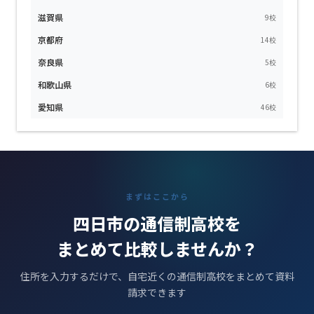
滋賀県
9校
京都府
14校
奈良県
5校
和歌山県
6校
愛知県
46校
まずはここから
四日市の通信制高校を
まとめて比較しませんか？
住所を入力するだけで、自宅近くの通信制高校をまとめて資料
請求できます