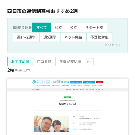
四日市の通信制高校おすすめ
2
選
絞り込み
すべて
私立
公立
サポート校
週1〜2通学
週5通学
ネット完結
不登校対応
リセット
おすすめ順
口コミ順
学費が安い順
PR
2校
を表示中