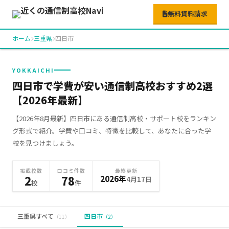
無料資料請求
ホーム
三重県
四日市
YOKKAICHI
四日市で学費が安い通信制高校おすすめ2選
【2026年最新】
【2026年8月最新】四日市にある通信制高校・サポート校をランキン
グ形式で紹介。学費や口コミ、特徴を比較して、あなたに合った学
校を見つけましょう。
掲載校数
口コミ件数
最終更新
2
78
2026年
4月17日
校
件
三重県すべて
四日市
（11）
（2）