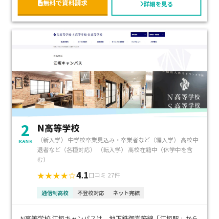
無料で資料請求
詳細を見る
2
N高等学校
（新入学） 中学校卒業見込み・卒業者など（編入学） 高校中
RANK
退者など（各種対応） （転入学） 高校在籍中（休学中を含
む）
4.1
★★★★☆
口コミ 27件
通信制高校
不登校対応
ネット完結
N高等学校 江坂キャンパスは、地下鉄御堂筋線「江坂駅」から