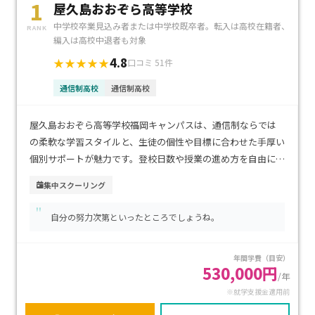
1
屋久島おおぞら高等学校
中学校卒業見込み者または中学校既卒者。転入は高校在籍者、
RANK
編入は高校中退者も対象
4.8
★★★★★
口コミ 51件
通信制高校
通信制高校
屋久島おおぞら高等学校福岡キャンパスは、通信制ならでは
の柔軟な学習スタイルと、生徒の個性や目標に合わせた手厚い
個別サポートが魅力です。登校日数や授業の進め方を自由に選
べるため、不登校経験のあるお子さまや、自分のペースで学
集中スクーリング
びたい方にも安心です。博多駅や天神駅からアクセスしやすい
"
都市型の立地で、通学の利便性も高い環境です。学費は通信制
自分の努力次第といったところでしょうね。
高校として比較的抑えられており、経済的にも続けやすいのが
特徴です。進学・資格取得・就職など多様な進路に対応し、将
年間学費（目安）
来を見据えて学びを深めたい方におすすめです。
530,000円
/年
※就学支援金適用前