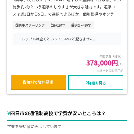
徒歩約2分という通学のしやすさが大きな魅力です。通学コー
スは週1日から5日まで選択できるほか、個別指導やオンライ
ン通学、ネット学習、プログラミングに特化したコースなど、
集中スクーリング
週1通学
週2～4通学
多彩な学習スタイルが用意されています。生徒一人ひとりの学
"
習ペースや目標に合わせた柔軟な教育が可能です。学費は通学
トラブルは全くといっていいほど起きません。
頻度によって異なりますが、就学支援制度の活用により負担
を軽減することもできます。進学を目指す生徒はもちろん、IT
年間学費（目安）
分野や創作活動に意欲のあるお子さま、自分のペースでじっく
378,000円
り学びたい方におすすめのキャンパスです。
/年
※就学支援金適用前
無料で資料請求
詳細を見る
四日市の通信制高校で学費が安いところは？
学費を安い順に表示しています