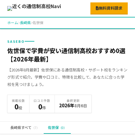
無料資料請求
ホーム
長崎県
佐世保
SASEBO
佐世保で学費が安い通信制高校おすすめ0選
【2026年最新】
【2026年8月最新】佐世保にある通信制高校・サポート校をランキン
グ形式で紹介。学費や口コミ、特徴を比較して、あなたに合った学
校を見つけましょう。
掲載校数
口コミ件数
最終更新
0
0
2026年
8月6日
校
件
長崎県すべて
佐世保
（7）
（0）