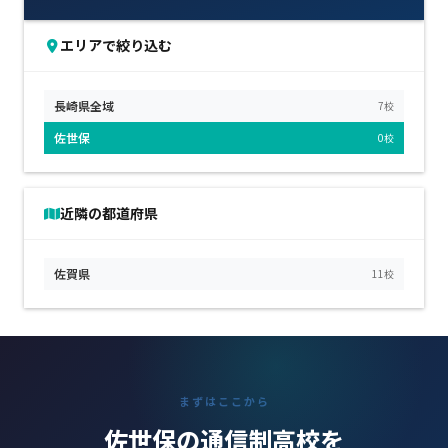
エリアで絞り込む
長崎県全域
7校
佐世保
0校
近隣の都道府県
佐賀県
11校
まずはここから
佐世保の通信制高校を