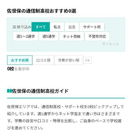
佐世保の通信制高校おすすめ
0
選
絞り込み
すべて
私立
公立
サポート校
週1〜2通学
週5通学
ネット完結
不登校対応
リセット
おすすめ順
口コミ順
学費が安い順
PR
0校
を表示中
佐世保の通信制高校ガイド
佐世保エリアでは、通信制高校・サポート校を0校ピックアップして
紹介しています。週1通学からネット学習まで通い方はさまざまで
す。学費の目安や口コミ・特徴を比較し、ご自身のペースで学校選
びを進めてください。