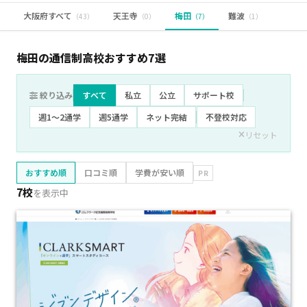
大阪府すべて
天王寺
梅田
難波
（43）
（0）
（7）
（1）
梅田の通信制高校おすすめ
7
選
絞り込み
すべて
私立
公立
サポート校
週1〜2通学
週5通学
ネット完結
不登校対応
リセット
おすすめ順
口コミ順
学費が安い順
PR
7校
を表示中