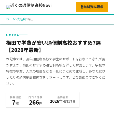
無料資料請求
ホーム
大阪府
梅田
UMEDA
梅田で学費が安い通信制高校おすすめ7選
【2026年最新】
本記事では、長年通信制高校で学生のサポートを行なってきた所長
かずまが、梅田のおすすめ通信制高校を詳しく解説します。学校の
特徴や学費、人気の理由などを一覧にまとめて比較し、あなたにぴ
ったりの通信制高校選びをサポートします。ぜひ最後までご覧くだ
さい。
掲載校数
口コミ件数
最終更新
7
266
2026年
4月17日
校
件