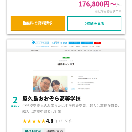
176,800円～
に連絡も取っていただけますし、サポートも充実していま
/年
化型の「スマートⅢ」は約573000円〜と選べるコース制で、
す本当に感謝しています。たった３年しか学べないのが残
※就学支援金適用前
就学支援金により最大約297000円の減免が可能です
念です。大学も作ってほしい位です!!
。全教員が学習心理支援カウンセラー資格を持ち、コーチン
無料で資料請求
詳細を見る
グ担任による個別フォローがあるため、精神的にも安心。自
宅中心で無理なく学びたい方、高卒資格取得と進学・キャリ
ア形成を両立したい方に特におすすめです。
2
屋久島おおぞら高等学校
中学校卒業見込み者または中学校既卒者。転入は高校在籍者、
RANK
編入は高校中退者も対象
4.8
★★★★★
口コミ 51件
通信制高校
通信制高校