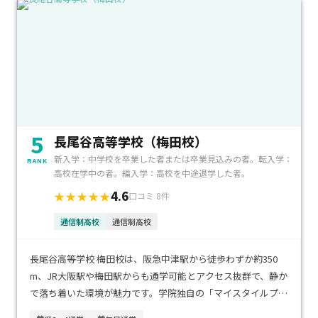
5
長尾谷高等学校（梅田校）
新入学：中学校を卒業した者または卒業見込みの者。転入学：
RANK
高校在学中の者。編入学：高校を中途退学した者。
4.6
★★★★★
口コミ 8件
通信制高校
通信制高校
長尾谷高等学校 梅田校は、阪急中津駅から徒歩わずか約350
m、JR大阪駅や梅田駅からも通学可能とアクセス抜群で、静か
で落ち着いた環境が魅力です。学院独自の「マイスタイルプロ
グラム」や「スタートクラス」で、自分のリズムに合わせた学