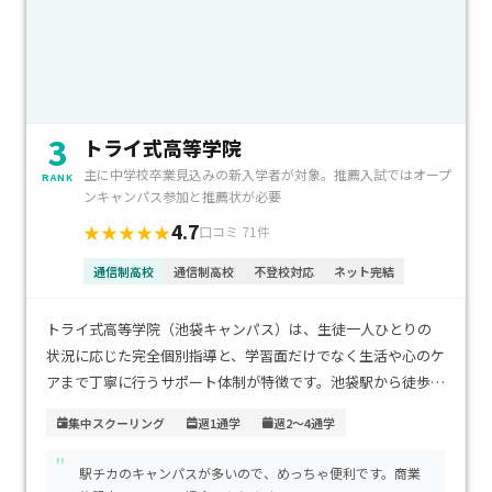
3
トライ式高等学院
主に中学校卒業見込みの新入学者が対象。推薦入試ではオープ
RANK
ンキャンパス参加と推薦状が必要
4.7
★★★★★
口コミ 71件
通信制高校
通信制高校
不登校対応
ネット完結
トライ式高等学院（池袋キャンパス）は、生徒一人ひとりの
状況に応じた完全個別指導と、学習面だけでなく生活や心のケ
アまで丁寧に行うサポート体制が特徴です。池袋駅から徒歩圏
内にあり、JR・私鉄・地下鉄が集まるターミナル駅のため都
集中スクーリング
週1通学
週2～4通学
内各地や埼玉方面からのアクセスも非常に良好です。学費は大
"
手サポート校として標準的な水準で、安心して継続できる点も
駅チカのキャンパスが多いので、めっちゃ便利です。商業
魅力です。不登校経験がある生徒や、自分のペースで高校卒業