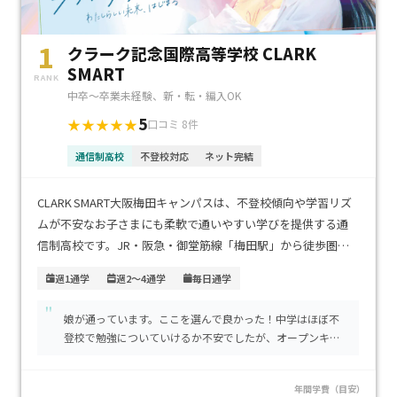
1
クラーク記念国際高等学校 CLARK
SMART
RANK
中卒～卒業未経験、新・転・編入OK
5
★★★★★
口コミ 8件
通信制高校
不登校対応
ネット完結
CLARK SMART大阪梅田キャンパスは、不登校傾向や学習リズ
ムが不安なお子さまにも柔軟で通いやすい学びを提供する通
信制高校です。JR・阪急・御堂筋線「梅田駅」から徒歩圏で
アクセス良好、通学負担が少なく継続しやすい環境です。特徴
週1通学
週2～4通学
毎日通学
は、オンラインと対面授業を自由に組み合わせた「スマート
"
スタディコース」と、キャリア探究型のPBL授業によるジブン
娘が通っています。ここを選んで良かった！中学はほぼ不
デザイン型学びにより、自分の興味や進路に合わせて主体的に
登校で勉強についていけるか不安でしたが、オープンキャ
学習できる点です（全キャンパス共通方針）。学費は、「ス
ンパスでその不安は無くなり実際に登校してみて、レベル
マートⅠ」（週1～5日登校）なら年間約163000円〜、中間の
別での授業、先生方の手厚いサポートがあって、楽しく通
年間学費（目安）
「スマートⅡ」で約373000円〜、進学型やプログラミング特
えてる娘を見て安心しています。何か問題があったらすぐ