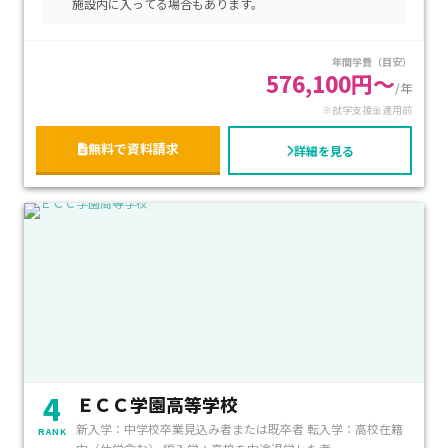
施設内に入ってる場合もあります。
を目指しながら大学進学や将来の準備を進めたい方に特にお
すすめのキャンパスです。
年間学費（目安）
576,100円～
/年
※就学支援金適用前
無料で資料請求
詳細を見る
4
ＥＣＣ学園高等学校
新入学：中学校卒業見込み者または既卒者 転入学：高校在籍
RANK