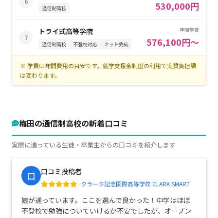
6
530,000円
通信制高校
年間学費
トライ式高等学院
7
576,100円～
通信制高校
不登校対応
ネット完結
※ 学費は年間費用の目安です。就学支援金制度の利用で実質負担額
は変わります。
梅田の通信制高校の新着口コミ
実際に通っている生徒・卒業生からの口コミを紹介します
口コミ投稿者
口
·
クラーク記念国際高等学校 CLARK SMART
娘が通っています。ここを選んで良かった！中学はほぼ
不登校で勉強についていけるか不安でしたが、オープン