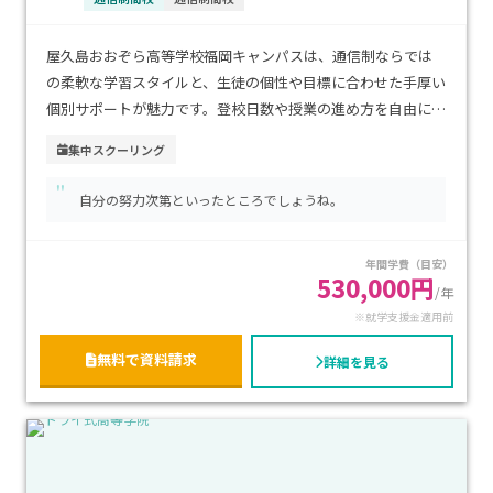
屋久島おおぞら高等学校福岡キャンパスは、通信制ならでは
の柔軟な学習スタイルと、生徒の個性や目標に合わせた手厚い
個別サポートが魅力です。登校日数や授業の進め方を自由に選
べるため、不登校経験のあるお子さまや、自分のペースで学
集中スクーリング
びたい方にも安心です。博多駅や天神駅からアクセスしやすい
"
都市型の立地で、通学の利便性も高い環境です。学費は通信制
自分の努力次第といったところでしょうね。
高校として比較的抑えられており、経済的にも続けやすいのが
特徴です。進学・資格取得・就職など多様な進路に対応し、将
年間学費（目安）
来を見据えて学びを深めたい方におすすめです。
530,000円
/年
※就学支援金適用前
無料で資料請求
詳細を見る