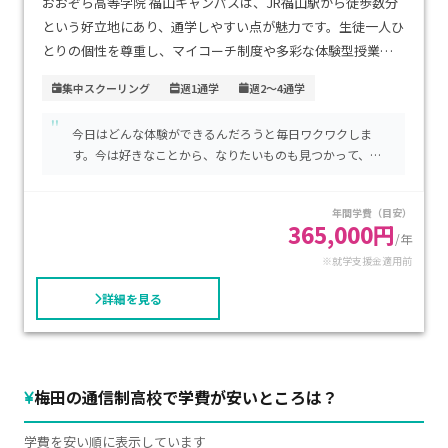
おおぞら高等学院 福山キャンパスは、JR福山駅から徒歩数分
という好立地にあり、通学しやすい点が魅力です。生徒一人ひ
とりの個性を尊重し、マイコーチ制度や多彩な体験型授業を
通じて、将来の夢に向かって自信を育める環境が整っていま
集中スクーリング
週1通学
週2～4通学
す。学費は年間40万円〜60万円程度と比較的良心的で、内容
"
に見合った価値が感じられます。自分のペースで学びたい方
今日はどんな体験ができるんだろうと毎日ワクワクしま
や、個別にサポートを受けながら高校卒業を目指したい方に
す。今は好きなことから、なりたいものも見つかって、大
特におすすめです。
学進学も目指しています。
年間学費（目安）
365,000円
/年
※就学支援金適用前
詳細を見る
梅田の通信制高校で学費が安いところは？
学費を安い順に表示しています