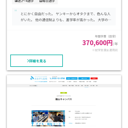
週2～4通学
毎日通学
びが選べ、進学を目指す生徒向けに「梅田塾」も併設。学費
"
は入学金7万円、単位制の授業料は1単位12000円と明瞭で、就
とにかく自由だった。 ヤンキーからオタクまで、色んな人
学支援制度により負担軽減の可能性もあります。自分のペース
がいた。 他の通信制よりも、進学率が高かった。 大学のよ
で無理なく学びたいお子さまや、進路に応じたサポートを希
うな高校。
望されるご家庭に最適な選択肢です。
年間学費（目安）
370,600円
/年
※就学支援金適用前
詳細を見る