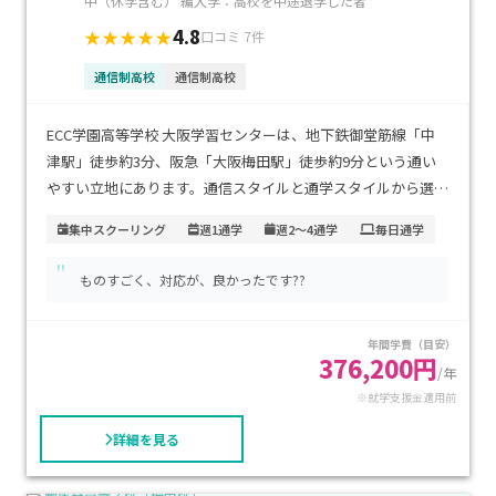
中（休学含む） 編入学：高校を中途退学した者
4.8
★★★★★
口コミ 7件
通信制高校
通信制高校
ECC学園高等学校 大阪学習センターは、地下鉄御堂筋線「中
津駅」徒歩約3分、阪急「大阪梅田駅」徒歩約9分という通い
やすい立地にあります。通信スタイルと通学スタイルから選
べ、通学の場合は週1日〜週4日、自宅学習中心のスタイルも
集中スクーリング
週1通学
週2～4通学
毎日通学
可能で、ライフスタイルで無理なく継続できます。学費は入学
"
金5万円・授業料1単位1万円・施設費・教材費等含め、国の就
ものすごく、対応が、良かったです??
学支援金を活用すると実質負担が軽減されます。ネイル・英会
話・ゲーム制作など多彩な専門プロ講座の中から興味に応じ
年間学費（目安）
て学べる点も魅力。不登校傾向のあるお子さまの「好き」を
376,200円
通じた学びや、自分のペースで進めたい方に特におすすめの
/年
※就学支援金適用前
教室です。
詳細を見る