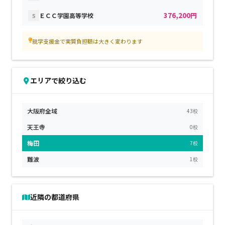
376,200円
ＥＣＣ学園高等学校
5
就学支援金で実質負担額は大きく変わります
エリアで絞り込む
大阪府全域
43校
天王寺
0校
梅田
7校
難波
1校
近隣の都道府県