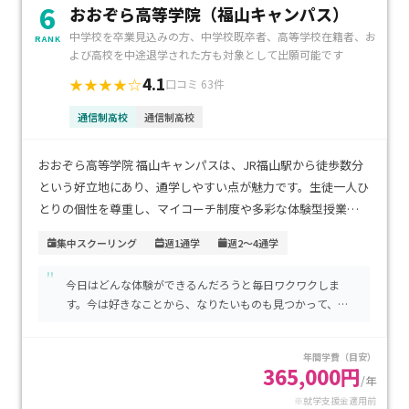
6
おおぞら高等学院（福山キャンパス）
中学校を卒業見込みの方、中学校既卒者、高等学校在籍者、お
RANK
よび高校を中途退学された方も対象として出願可能です
4.1
★★★★☆
口コミ 63件
通信制高校
通信制高校
おおぞら高等学院 福山キャンパスは、JR福山駅から徒歩数分
という好立地にあり、通学しやすい点が魅力です。生徒一人ひ
とりの個性を尊重し、マイコーチ制度や多彩な体験型授業を
通じて、将来の夢に向かって自信を育める環境が整っていま
集中スクーリング
週1通学
週2～4通学
す。学費は年間40万円〜60万円程度と比較的良心的で、内容
"
に見合った価値が感じられます。自分のペースで学びたい方
今日はどんな体験ができるんだろうと毎日ワクワクしま
や、個別にサポートを受けながら高校卒業を目指したい方に
す。今は好きなことから、なりたいものも見つかって、大
特におすすめです。
学進学も目指しています。
年間学費（目安）
365,000円
/年
※就学支援金適用前