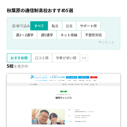
秋葉原の通信制高校おすすめ
5
選
絞り込み
すべて
私立
公立
サポート校
週1〜2通学
週5通学
ネット完結
不登校対応
リセット
おすすめ順
口コミ順
学費が安い順
PR
5校
を表示中