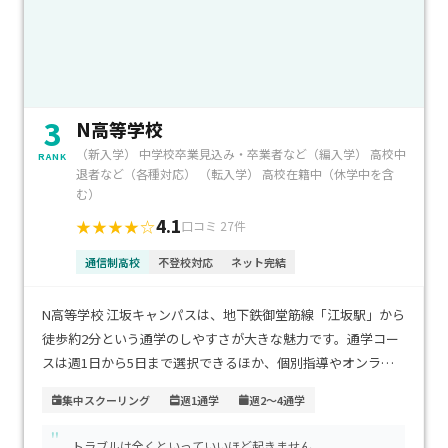
3
N高等学校
（新入学） 中学校卒業見込み・卒業者など（編入学） 高校中
RANK
退者など（各種対応） （転入学） 高校在籍中（休学中を含
む）
4.1
★★★★☆
口コミ 27件
通信制高校
不登校対応
ネット完結
N高等学校 江坂キャンパスは、地下鉄御堂筋線「江坂駅」から
徒歩約2分という通学のしやすさが大きな魅力です。通学コー
スは週1日から5日まで選択できるほか、個別指導やオンライ
ン通学、ネット学習、プログラミングに特化したコースなど、
集中スクーリング
週1通学
週2～4通学
多彩な学習スタイルが用意されています。生徒一人ひとりの学
"
習ペースや目標に合わせた柔軟な教育が可能です。学費は通学
トラブルは全くといっていいほど起きません。