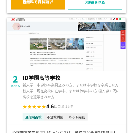
無料で資料請求
詳細を見る
2
ID学園高等学校
新入学：中学校卒業見込みの方、または中学校を卒業した方
RANK
転入学：現在高校に在学中、または休学中の方 編入学：既に
高校を退学された方
4.6
★★★★★
口コミ 12件
通信制高校
不登校対応
ネット完結
ID学園高等学校 立川キャンパスは、通信制と全日制を融合し