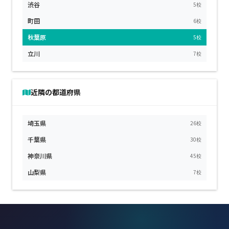
渋谷
5校
町田
6校
秋葉原
5校
立川
7校
近隣の都道府県
埼玉県
26校
千葉県
30校
神奈川県
45校
山梨県
7校