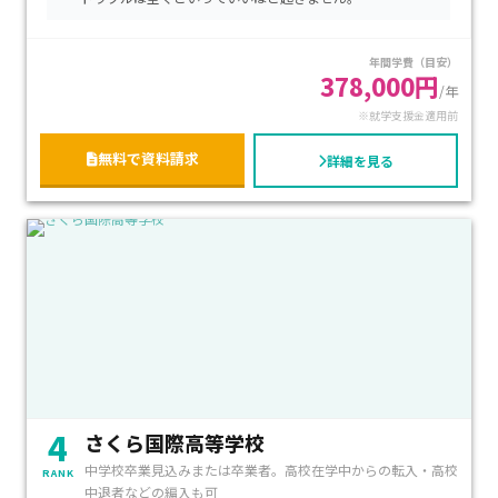
頻度によって異なりますが、就学支援制度の活用により負担
を軽減することもできます。進学を目指す生徒はもちろん、IT
年間学費（目安）
分野や創作活動に意欲のあるお子さま、自分のペースでじっく
378,000円
り学びたい方におすすめのキャンパスです。
/年
※就学支援金適用前
無料で資料請求
詳細を見る
4
さくら国際高等学校
中学校卒業見込みまたは卒業者。高校在学中からの転入・高校
RANK
中退者などの編入も可