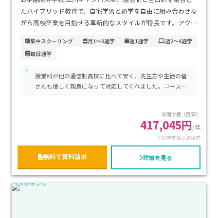
たハイブリッド教育で、自宅学習と通学を自由に組み合わせな
がら高校卒業を目指せる革新的なスタイルが特長です。アクセ
スはJR立川駅直結、多摩モノレール立川北駅からも徒歩1分と
集中スクーリング
月1～3通学
週1通学
週2～4通学
抜群で、通いやすさが安心材料です。学費は通信型だと１単位
毎日通学
6900円と業界最安級で、年６回のスクーリングとオンライン
で効率よく進められます。さらに、河合塾マナビスと提携した
"
授業料が他の通信制高校に比べて安く、先生方や生徒の皆
大学受験特化コースを2025年4月より導入し、志望校合格への
さんも優しく親身になって対応してくれました。コースを
手厚いサポートも展開中です。オンラインでの自宅学習を基本
毎月変更できたり、比較的新しいキャンパスであってきれ
にしながら、必要な時は通学・対面支援を受けたい方に特に
いだったり良い点を多く感じました。デメリットは特にな
年間学費（目安）
おすすめです。
いですが強いてあげるならビルのなかに校舎があるので少
417,045円
し分かりづらいくらいです。
/年
※就学支援金適用前
無料で資料請求
詳細を見る