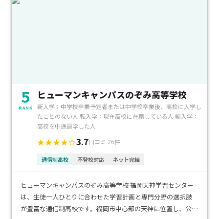
5
ヒューマンキャンパスのぞみ高等学校
新入学：中学校卒業予定者または中学校卒業後、高校に入学し
RANK
たことのない人 転入学：現在高校に在籍している人 編入学：
高校を中途退学した人
3.7
★★★★☆
口コミ 26件
通信制高校
不登校対応
ネット完結
ヒューマンキャンパスのぞみ高等学校 福岡天神学習センター
は、生徒一人ひとりに合わせた学習計画と専門分野の選択肢
が豊富な通信制高校です。福岡市中心部の天神に位置し、公共