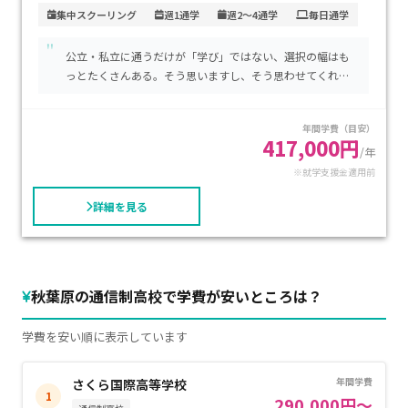
交通機関からのアクセスが非常に便利で、通学の負担が少ない
集中スクーリング
週1通学
週2～4通学
毎日通学
のも魅力です。学費は通信制高校として適正で、家庭の経済的
"
負担を抑えながら質の高い教育が受けられます。自分のペース
公立・私立に通うだけが「学び」ではない、選択の幅はも
で学びたい方、専門的なスキルや資格取得を目指す方、不登
っとたくさんある。そう思いますし、そう思わせてくれる
校経験から新たな環境で再出発したい生徒に特におすすめで
学び舎でした。
す。
年間学費（目安）
417,000円
/年
※就学支援金適用前
詳細を見る
秋葉原の通信制高校で学費が安いところは？
学費を安い順に表示しています
年間学費
さくら国際高等学校
1
290,000円～