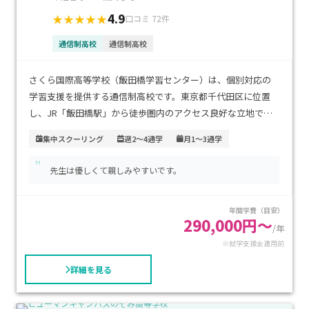
4.9
★★★★★
口コミ 72件
通信制高校
通信制高校
さくら国際高等学校（飯田橋学習センター）は、個別対応の
学習支援を提供する通信制高校です。東京都千代田区に位置
し、JR「飯田橋駅」から徒歩圏内のアクセス良好な立地で
す。学費については詳細な情報は公開されていませんが、資料
集中スクーリング
週2～4通学
月1～3通学
請求や学校への問い合わせを通じて確認することができます。
"
この学校は、不登校経験者や発達障害などの特別な支援が必
先生は優しくて親しみやすいです。
要な生徒を支援しており、少人数制のアットホームな環境で個
別対応の学習支援を行っています。また、進学コースや専門コ
年間学費（目安）
ースもあり、進学や就職を目指す生徒にも対応しています。部
290,000円～
活動や学校行事も充実しており、学校生活を楽しみながら学び
/年
※就学支援金適用前
を深めることができます。特に、個別の支援が必要な生徒にお
すすめの学校です。
詳細を見る