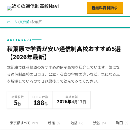
無料資料請求
ホーム
東京都
秋葉原
AKIHABARA
秋葉原で学費が安い通信制高校おすすめ5選
【2026年最新】
本記事では秋葉原のおすすめ通信制高校を紹介しています。気にな
る通信制高校の口コミ、公立・私立の学費の違いなど、気になる点
を解説しているのでぜひ最後まで読んでみてください。
掲載校数
口コミ件数
最終更新
5
188
2026年
4月17日
校
件
東京都すべて
新宿
池袋
渋谷
町田
（92）
（6）
（5）
（5）
（6