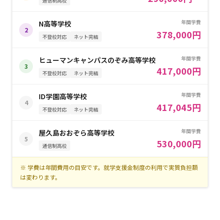
通信制高校
年間学費
N高等学校
2
378,000円
不登校対応
ネット完結
年間学費
ヒューマンキャンパスのぞみ高等学校
3
417,000円
不登校対応
ネット完結
年間学費
ID学園高等学校
4
417,045円
不登校対応
ネット完結
年間学費
屋久島おおぞら高等学校
5
530,000円
通信制高校
※ 学費は年間費用の目安です。就学支援金制度の利用で実質負担額
は変わります。