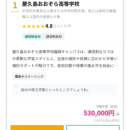
1
屋久島おおぞら高等学校
中学校卒業見込み者または中学校既卒者。転入は高校在籍者、
RANK
編入は高校中退者も対象
4.8
★★★★★
口コミ 51件
通信制高校
通信制高校
屋久島おおぞら高等学校福岡キャンパスは、通信制ならでは
の柔軟な学習スタイルと、生徒の個性や目標に合わせた手厚い
個別サポートが魅力です。登校日数や授業の進め方を自由に選
べるため、不登校経験のあるお子さまや、自分のペースで学
集中スクーリング
びたい方にも安心です。博多駅や天神駅からアクセスしやすい
"
都市型の立地で、通学の利便性も高い環境です。学費は通信制
自分の努力次第といったところでしょうね。
高校として比較的抑えられており、経済的にも続けやすいのが
特徴です。進学・資格取得・就職など多様な進路に対応し、将
年間学費（目安）
来を見据えて学びを深めたい方におすすめです。
530,000円
/年
※就学支援金適用前