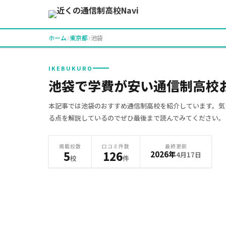
ホーム
東京都
池袋
IKEBUKURO
池袋で学費が安い通信制高校お
本記事では池袋のおすすめ通信制高校を紹介しています。気
る点を解説しているのでぜひ最後まで読んでみてください。
掲載校数
口コミ件数
最終更新
5
126
2026年
4月17日
校
件