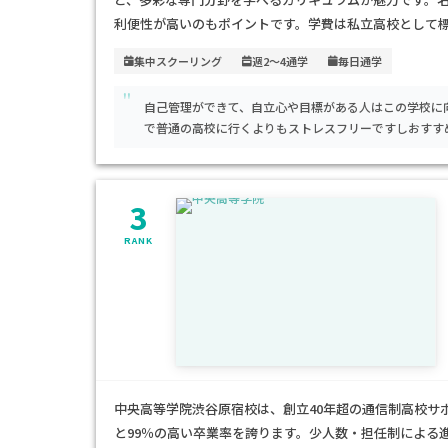
利便性が高いのもポイントです。学費は私立高校として
ら高校卒業資格を取得できる環境は費用に見合った価値
集中スクーリング
週2～4通学
毎日通学
や、将来クリエイティブ業界を目指すお子さんに特にお
"
自己管理ができて、自立心や目標がある人はこの学校に
で普通の高校に行くよりもストレスフリーですしおすす
3
RANK
中央高等学院渋谷原宿校は、創立40年超の通信制高校サ
と99％の高い卒業率を誇ります。少人数・担任制による