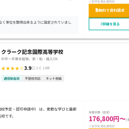
※就学支援金適用前
タイルで無理なく高校卒業を目指したい生徒
無料で資料請求
。
なく単位を取得出来るように設定されていまし
詳細を見る
クラーク記念国際高等学校
中卒～卒業未経験、新・転・編入OK
3.9
★★★★☆
口コミ 14件
通信制高校
不登校対応
ネット完結
月開校予定・認可申請中） は、柔軟な学びと最新
年間学費（目安）
高校です。
176,800円～
/
※就学支援金適用前