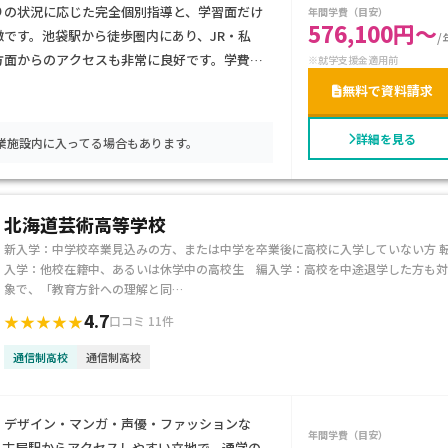
りの状況に応じた完全個別指導と、学習面だけ
年間学費（目安）
576,100円～
です。池袋駅から徒歩圏内にあり、JR・私
/
方面からのアクセスも非常に良好です。学費は
※就学支援金適用前
きる点も魅力です。不登校経験がある生徒や、
無料で資料請求
の準備を進めたい方に特におすすめのキャンパ
詳細を見る
業施設内に入ってる場合もあります。
北海道芸術高等学校
新入学：中学校卒業見込みの方、または中学を卒業後に高校に入学していない方 
入学：他校在籍中、あるいは休学中の高校生 編入学：高校を中途退学した方も対
象で、「教育方針への理解と同…
4.7
★★★★★
口コミ 11件
通信制高校
通信制高校
、デザイン・マンガ・声優・ファッションな
年間学費（目安）
名古屋駅からアクセスしやすい立地で、通学の