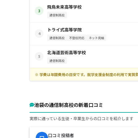
飛鳥未来高等学校
3
通信制高校
トライ式高等学院
4
通信制高校
不登校対応
ネット完結
北海道芸術高等学校
5
通信制高校
※ 学費は年間費用の目安です。就学支援金制度の利用で実質
池袋の通信制高校の新着口コミ
実際に通っている生徒・卒業生からの口コミを紹介します
口コミ投稿者