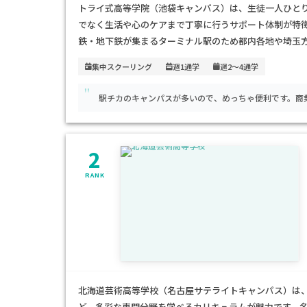
トライ式高等学院（池袋キャンパス）は、生徒一人ひと
でなく生活や心のケアまで丁寧に行うサポート体制が特徴
鉄・地下鉄が集まるターミナル駅のため都内各地や埼玉
大手サポート校として標準的な水準で、安心して継続で
集中スクーリング
週1通学
週2～4通学
自分のペースで高校卒業を目指しながら大学進学や将来
"
スです。
駅チカのキャンパスが多いので、めっちゃ便利です。商
2
RANK
北海道芸術高等学校（名古屋サテライトキャンパス）は
ど、多彩な専門分野を学べるカリキュラムが魅力です。