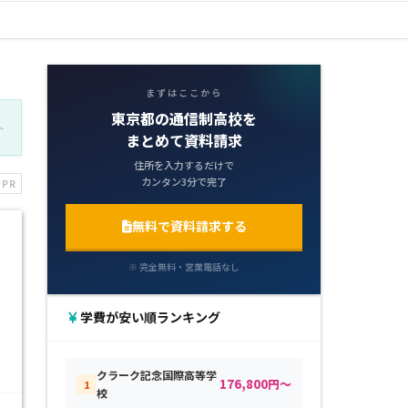
まずはここから
東京都の通信制高校を
ト
まとめて資料請求
住所を入力するだけで
カンタン3分で完了
PR
無料で資料請求する
※ 完全無料・営業電話なし
学費が安い順ランキング
クラーク記念国際高等学
176,800円～
1
校