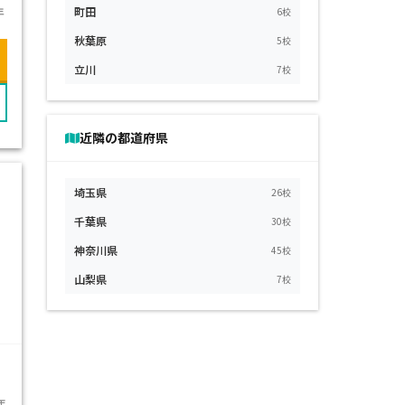
年
町田
6校
秋葉原
5校
立川
7校
近隣の都道府県
埼玉県
26校
千葉県
30校
神奈川県
45校
山梨県
7校
年