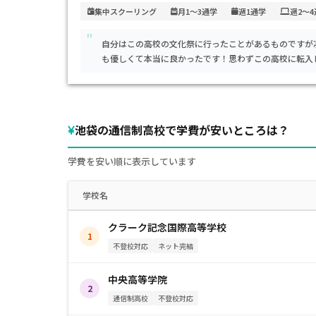
このキャンパスでは、週最大6コマの「SMART Study I
集中スクーリング
月1～3通学
週1通学
週2～
「III」と、目的や進路に応じて選べる３つのスマートス
"
オンライン授業、PBL型探究学習、企業連携授業などを
自分はこの高校の文化祭に行ったことがあるものですが
力を養える点が魅力です 。
も優しくて本当に良かったです！思わずこの高校に転入
アクセスは、池袋駅近辺に位置し、通学の利便性は非常
表予定）。
池袋の通信制高校で学費が安いところは？
学費は未発表ですが、同系列キャンパスの水準から推察
じた授業料設定（約17万円から97万円程度）および就
学費を安い順に表示しています
このキャンパスは、部活動や習い事と両立しながら自分の
学校名
探究など実践的・国際的な学びに関心がある方、中学内
任との丁寧な支援を求めるご家庭に特に向いています。
クラーク記念国際高等学校
1
が実施されており、安心して検討できる学びの場として
不登校対応
ネット完結
中央高等学院
2
通信制高校
不登校対応