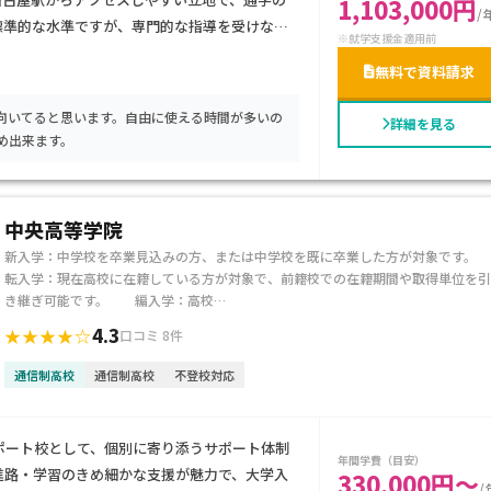
1,103,000円
/
標準的な水準ですが、専門的な指導を受けなが
※就学支援金適用前
があります。芸術分野を基礎から学びたい生徒
無料で資料請求
すすめです。
向いてると思います。自由に使える時間が多いの
詳細を見る
め出来ます。
中央高等学院
新入学：中学校を卒業見込みの方、または中学校を既に卒業した方が対象です。
転入学：現在高校に在籍している方が対象で、前籍校での在籍期間や取得単位を引
き継ぎ可能です。 編入学：高校…
4.3
★★★★☆
口コミ 8件
通信制高校
通信制高校
不登校対応
ポート校として、個別に寄り添うサポート体制
年間学費（目安）
進路・学習のきめ細かな支援が魅力で、大学入
330,000円～
/