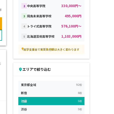
330,000円～
中央高等学院
2
年
495,000円
飛鳥未来高等学校
3
576,100円～
トライ式高等学院
4
1,103,000円
北海道芸術高等学校
5
就学支援金で実質負担額は大きく変わります
転
エリアで絞り込む
東京都全域
92校
新宿
6校
池袋
5校
渋谷
5校