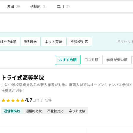
町田
秋葉原
立川
（6）
（5）
（7）
週1〜2通学
週5通学
ネット完結
不登校対応
リセッ
おすすめ順
口コミ順
学費が安い順
トライ式高等学院
主に中学校卒業見込みの新入学者が対象。推薦入試ではオープンキャンパス参加と
推薦状が必要
4.7
★★★★★
口コミ 71件
通信制高校
通信制高校
不登校対応
ネット完結