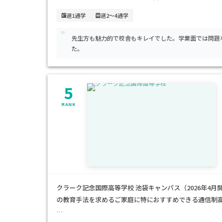
い、系列専門学校の施設も利用可能です。自由な通学ス
週1通学
週2～4通学
や、自分の興味分野を深めたい方に特に適した環境です
"
先生方も魅力的で校舎もキレイでした。学業面では問題
た。
5
RANK
クラーク記念国際高等学校 池袋キャンパス（2026年4
の教育手法を求めるご家庭に特におすすめできる通信制