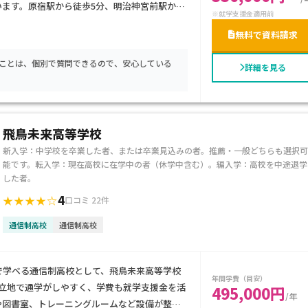
います。原宿駅から徒歩5分、明治神宮前駅から
※就学支援金適用前
775000円（入学金・授業料・諸経費含む）
無料で資料請求
。特に、不登校経験があるお子さまや、自分の
トしてほしい方に最適です。
たことは、個別で質問できるので、安心している
詳細を見る
飛鳥未来高等学校
新入学：中学校を卒業した者、または卒業見込みの者。推薦・一般どちらも選択可
能です。転入学：現在高校に在学中の者（休学中含む）。編入学：高校を中途退学
した者。
4
★★★★☆
口コミ 22件
通信制高校
通信制高校
で学べる通信制高校として、飛鳥未来高等学校
年間学費（目安）
好立地で通学がしやすく、学費も就学支援金を活
495,000円
/年
や図書室、トレーニングルームなど設備が整