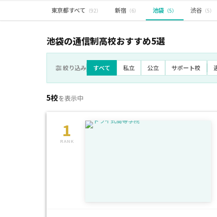
東京都すべて
新宿
池袋
渋谷
（92）
（6）
（5）
（5）
池袋の通信制高校おすすめ
5
選
絞り込み
すべて
私立
公立
サポート校
5校
を表示中
1
RANK