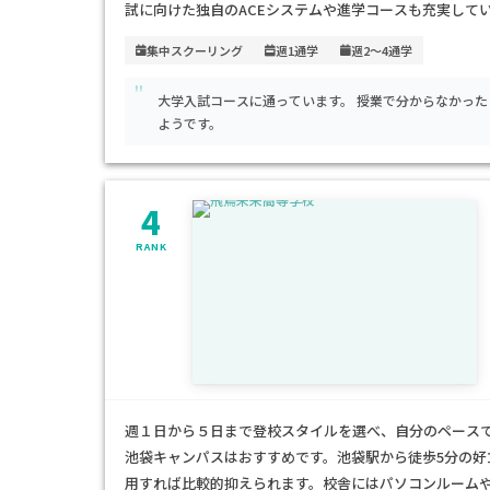
試に向けた独自のACEシステムや進学コースも充実して
徒歩2分という好立地で安心のアクセスです。年間学費は約
集中スクーリング
週1通学
週2～4通学
で、目的や生活スタイルに応じたコース選択が可能です
"
ペースで進めたい方、進学や就職をバランス良くサポー
大学入試コースに通っています。 授業で分からなかっ
ようです。
4
RANK
週１日から５日まで登校スタイルを選べ、自分のペース
池袋キャンパスはおすすめです。池袋駅から徒歩5分の
用すれば比較的抑えられます。校舎にはパソコンルーム