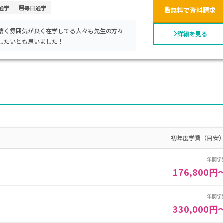
」、最大15コマの「II」、さらに最大30コマの
4通学
毎日通学
無料で資料請求
タディコースを提供しています。AI・動画教材と
通して、普遍的な学力だけでなく実践的な思考
凄く雰囲気が良く在学してる人々も先生の方々
詳細を見る
したいとも思いました！
に高いと予想されます（正式な住所等は今後発
すると、入学金や登録料に加え、世帯収入に応
学支援金制度が導入される見通しです。
ペースで学びたい生徒、英語やIT、キャリア
初年度学費（目安
容から基礎を固めたいお子さま、少人数制や担
開校予定の早期段階から進路相談や個別説明会
年間学
期待されています。
176,800円
年間学
330,000円