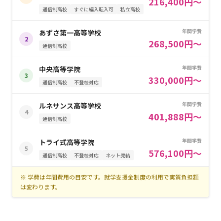
216,400円～
通信制高校
すぐに編入転入可
私立高校
年間学費
あずさ第一高等学校
2
268,500円～
通信制高校
年間学費
中央高等学院
3
330,000円～
通信制高校
不登校対応
年間学費
ルネサンス高等学校
4
401,888円～
通信制高校
年間学費
トライ式高等学院
5
576,100円～
通信制高校
不登校対応
ネット完結
※ 学費は年間費用の目安です。就学支援金制度の利用で実質負担額
は変わります。