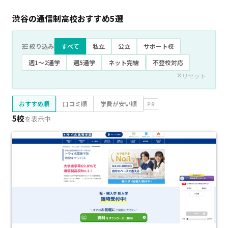
渋谷の通信制高校おすすめ
5
選
絞り込み
すべて
私立
公立
サポート校
週1〜2通学
週5通学
ネット完結
不登校対応
リセット
おすすめ順
口コミ順
学費が安い順
PR
5校
を表示中