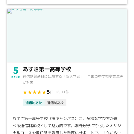
全国から付属生が集まり、寝食を共にしながら研修を行う「学
園オリンピック」という独自のイベントがあります。
国語・芸術・スポーツ部門などがあり、毎年たくさんの生徒が
参加します。
5
あずさ第一高等学校
通信制普通科に出願する「新入学者」。全国の中学校卒業生等
RANK
が対象
5
★★★★★
口コミ 11件
通信制高校
通信制高校
あずさ第一高等学校（柏キャンパス）は、多様な学び方が選
べる通信制高校として魅力的です。専門分野に特化したオリジ
ナルコースや担任制を活用した手厚いサポートで、「心から通