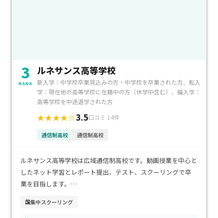
3
ルネサンス高等学校
新入学：中学校卒業見込みの方・中学校を卒業された方、転入
RANK
学：現在他の高等学校に在籍中の方（休学中含む）、編入学：
高等学校を中途退学された方
3.5
★★★★☆
口コミ 14件
通信制高校
通信制高校
ルネサンス高等学校は広域通信制高校です。動画授業を中心と
したネット学習とレポート提出、テスト、スクーリングで卒
業を目指します。
集中スクーリング
スクーリングは宿泊の場合、最短で年4日の登校で卒業に必要