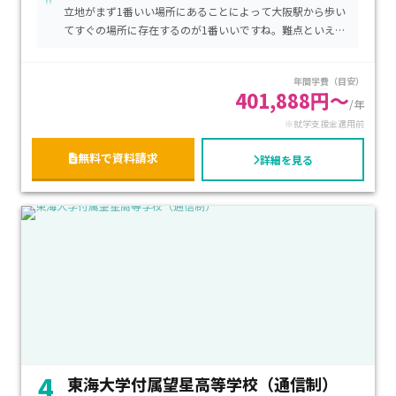
"
な要件を満たせます。
立地がまず1番いい場所にあることによって大阪駅から歩い
日帰り型・分割型などもあります。仕事をしている方、海外留
てすぐの場所に存在するのが1番いいですね。難点といえば
学中の方、夢に向かって頑張っている方など幅広い方が在籍
入口が少し分かりにくいというとこですけどこれはなれる
しています。
ことによって解決します。 面白い学校だと思います。
年間学費（目安）
401,888円～
/年
「通学スタンダードコース」、「eスポーツコース」、「アコ
※就学支援金適用前
ピアK-POPコース」といった オプションコースで専門的なこ
とを学べます。
無料で資料請求
詳細を見る
グループ校3校での合同海外修学旅行もあり、貴重な体験がで
きます。
授業料は1単位当たり10000円となっており、施設設備費・教
育関連諸費・スクーリング費などが必要です。
4
東海大学付属望星高等学校（通信制）