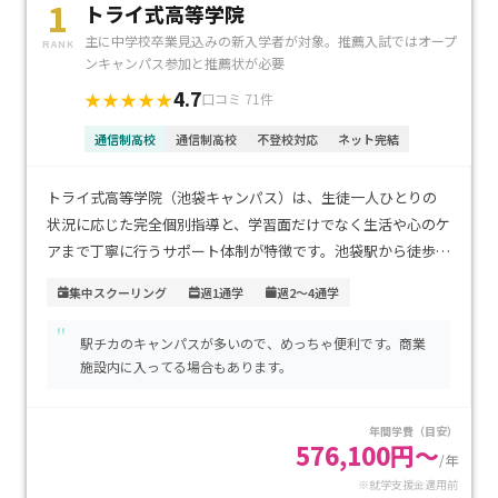
1
トライ式高等学院
主に中学校卒業見込みの新入学者が対象。推薦入試ではオープ
RANK
ンキャンパス参加と推薦状が必要
4.7
★★★★★
口コミ 71件
通信制高校
通信制高校
不登校対応
ネット完結
トライ式高等学院（池袋キャンパス）は、生徒一人ひとりの
状況に応じた完全個別指導と、学習面だけでなく生活や心のケ
アまで丁寧に行うサポート体制が特徴です。池袋駅から徒歩圏
内にあり、JR・私鉄・地下鉄が集まるターミナル駅のため都
集中スクーリング
週1通学
週2～4通学
内各地や埼玉方面からのアクセスも非常に良好です。学費は大
"
手サポート校として標準的な水準で、安心して継続できる点も
駅チカのキャンパスが多いので、めっちゃ便利です。商業
魅力です。不登校経験がある生徒や、自分のペースで高校卒業
施設内に入ってる場合もあります。
を目指しながら大学進学や将来の準備を進めたい方に特にお
すすめのキャンパスです。
年間学費（目安）
576,100円～
/年
※就学支援金適用前