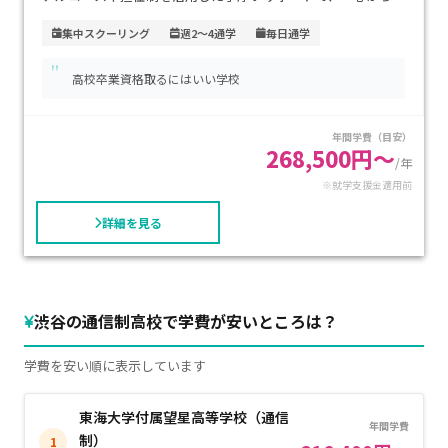
える」居場所づくりを支援しています。アクセスはＪＲ・東武
集中スクーリング
週2～4通学
毎日通学
アーバンパークライン「柏駅」西口から徒歩約4分と非常に便
"
利です。学費は年間授業料が約20.4万円に施設費約3.6万～6万
高校卒業資格取るにはいい学校
円などが加わりますが、入試特典で施設費が免除される場合
もあります（前期選抜合格時）。家庭の負担を抑えつつ、高校
年間学費（目安）
生活を充実させたい方におすすめです。
268,500円～
/年
※就学支援金適用前
詳細を見る
渋谷の通信制高校で学費が安いところは？
学費を安い順に表示しています
東海大学付属望星高等学校（通信
年間学費
制）
1