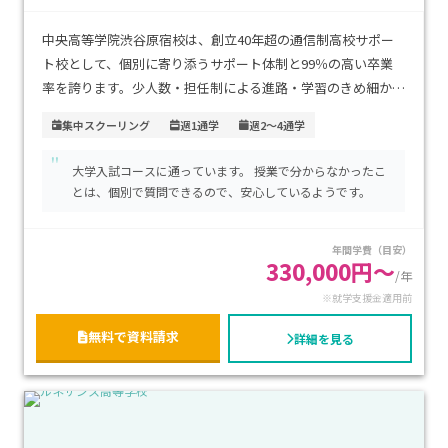
中央高等学院渋谷原宿校は、創立40年超の通信制高校サポー
ト校として、個別に寄り添うサポート体制と99％の高い卒業
率を誇ります。少人数・担任制による進路・学習のきめ細かな
支援が魅力で、大学入試に向けた独自のACEシステムや進学コ
集中スクーリング
週1通学
週2～4通学
ースも充実しています。原宿駅から徒歩5分、明治神宮前駅か
"
ら徒歩2分という好立地で安心のアクセスです。年間学費は約
大学入試コースに通っています。 授業で分からなかったこ
775000円（入学金・授業料・諸経費含む）で、目的や生活ス
とは、個別で質問できるので、安心しているようです。
タイルに応じたコース選択が可能です。特に、不登校経験があ
るお子さまや、自分のペースで進めたい方、進学や就職をバ
年間学費（目安）
ランス良くサポートしてほしい方に最適です。
330,000円～
/年
※就学支援金適用前
無料で資料請求
詳細を見る