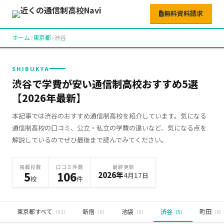
無料資料請求
ホーム
東京都
渋谷
SHIBUKYA
渋谷で学費が安い通信制高校おすすめ5選
【2026年最新】
本記事では渋谷のおすすめ通信制高校を紹介しています。気になる
通信制高校の口コミ、公立・私立の学費の違いなど、気になる点を
解説しているのでぜひ最後まで読んでみてください。
掲載校数
口コミ件数
最終更新
5
106
2026年
4月17日
校
件
東京都すべて
新宿
池袋
渋谷
町田
（92）
（6）
（5）
（5）
（6