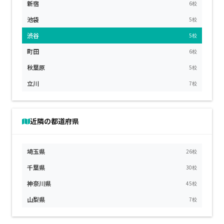
新宿
6校
池袋
5校
渋谷
5校
町田
6校
秋葉原
5校
立川
7校
近隣の都道府県
埼玉県
26校
千葉県
30校
神奈川県
45校
山梨県
7校