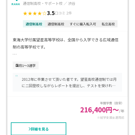
通信制高校・サポート校 ／ 渋谷
RANK
3.5
★★★★☆
口コミ 2件
通信制高校
通信制高校
すぐに編入転入可
私立高校
東海大学付属望星高等学校は、全国から入学できる広域通信
制の高等学校です。
全国の通信制高校の中でも大学進学率が非常に高く、国公立
月1～3通学
大学や難関大学進学の実績があります。
"
また、付属推薦入試により毎年100人以上が東海大学・東海大
2012年に卒業させて頂いた者です。望星高校通信制では月
学短期大学部への進学を果たしています。
に二回登校しながらレポートを提出し、テストを受ければ
単位が取れますので安定的に卒業が出来ます。
全国から東京都渋谷区の校舎に月１〜２回程度の登校は必要
年間学費（目安）
ですが、「高校通信教育講座」を受講して自分のペースで学
216,400円～
/年
習を進めることができます。
※就学支援金適用前
校舎は、小田急線代々木八幡駅から徒歩８分の場所にありま
す。
詳細を見る