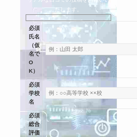
たします。
必須
氏名
（仮
名で
O
K）
必須
学校
名
必須
総合
評価