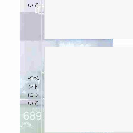
いて
イベ
ント
につ
いて