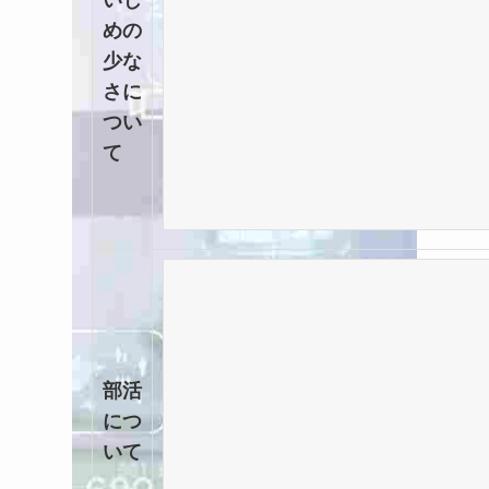
めの
少な
さに
つい
て
部活
につ
いて