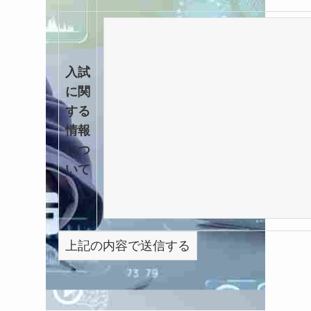
入試
に関
する
情報
につ
いて