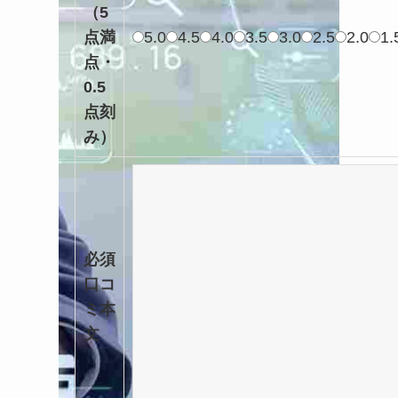
（5
点満
5.0
4.5
4.0
3.5
3.0
2.5
2.0
1.
点・
0.5
点刻
み）
必須
口コ
ミ本
文