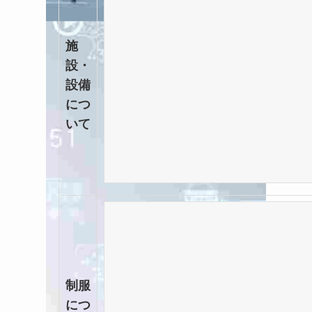
施
設・
設備
につ
いて
制服
につ