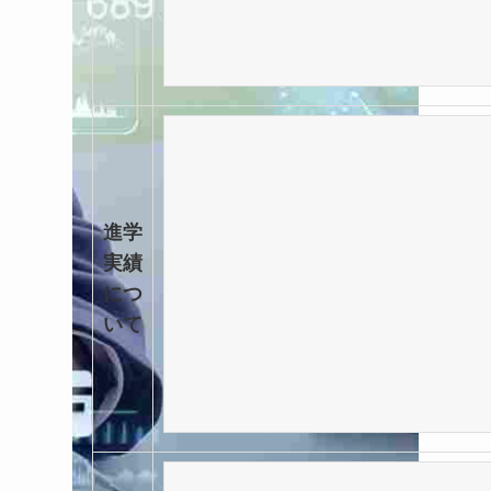
進学
実績
につ
いて