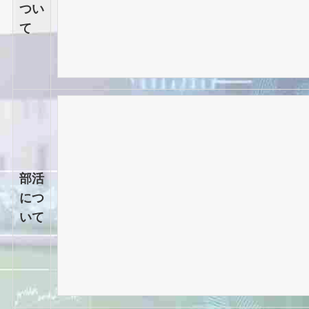
つい
て
部活
につ
いて