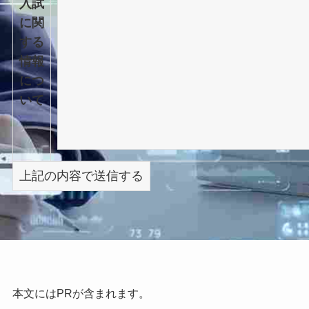
入試
に関
する
情報
につ
いて
本文にはPRが含まれます。