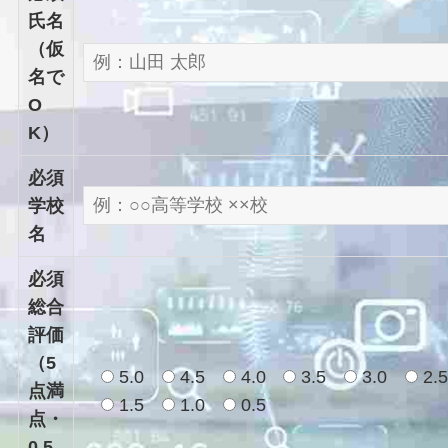
氏名
（仮
名で
O
K）
必須
学校
名
必須
総合
評価
（5
5.0
4.5
4.0
3.5
3.0
2.
点満
1.5
1.0
0.5
点・
0.5