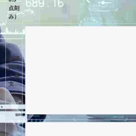
点刻
み）
必須
口コ
ミ本
文