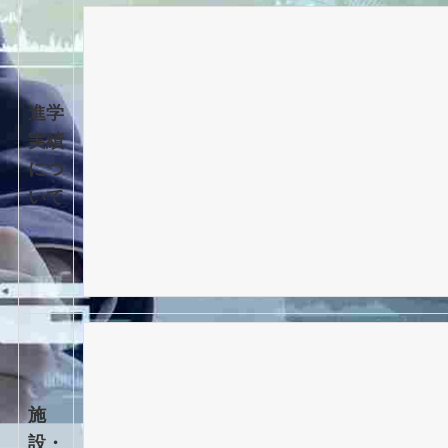
進学
実績
につ
いて
施
設・