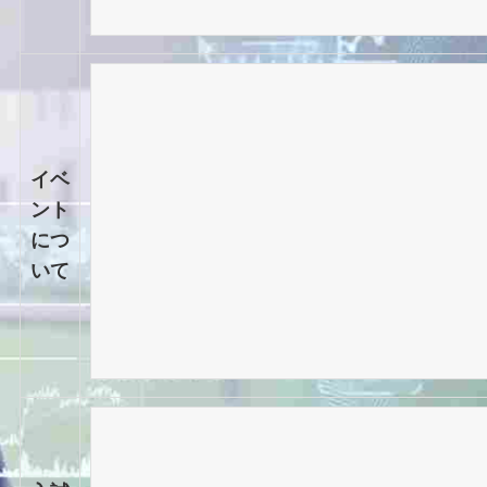
イベ
ント
につ
いて