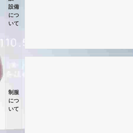
設備
につ
いて
制服
につ
いて