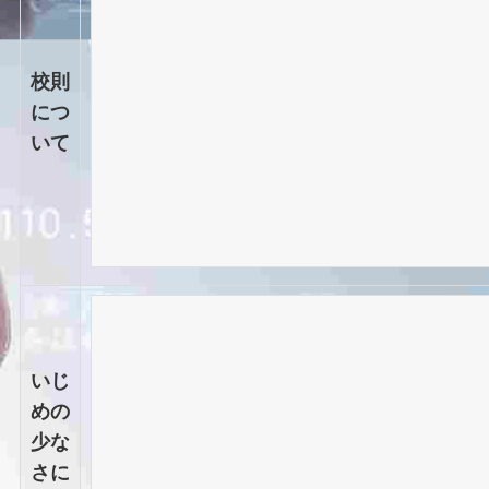
校則
につ
いて
いじ
めの
少な
さに