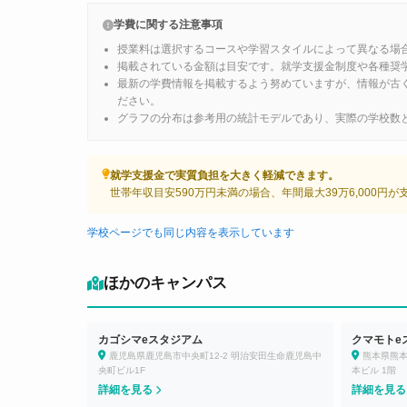
学費に関する注意事項
授業料は選択するコースや学習スタイルによって異なる場
掲載されている金額は目安です。就学支援金制度や各種奨
最新の学費情報を掲載するよう努めていますが、情報が古
ださい。
グラフの分布は参考用の統計モデルであり、実際の学校数
就学支援金で実質負担を大きく軽減できます。
世帯年収目安590万円未満の場合、年間最大39万6,000円
学校ページでも同じ内容を表示しています
ほかのキャンパス
カゴシマeスタジアム
クマモトe
鹿児島県鹿児島市中央町12-2 明治安田生命鹿児島中
熊本県熊本
央町ビル1F
本ビル 1階
詳細を見る
詳細を見