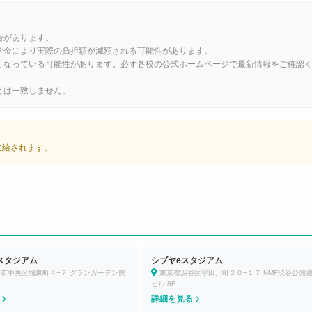
合があります。
学金により実際の負担額が減額される可能性があります。
くなっている可能性があります。必ず各校の公式ホームページで最新情報をご確認
とは一致しません。
が支給されます。
スタジアム
シブヤeスタジアム
市中央区城東町４−７ グランガーデン熊
東京都渋谷区宇田川町２０−１７ NMF渋谷公園
ビル 8F
る
詳細を見る