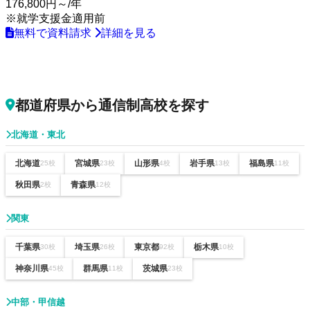
176,800円～
/年
※就学支援金適用前
無料で資料請求
詳細を見る
都道府県から通信制高校を探す
北海道・東北
北海道
宮城県
山形県
岩手県
福島県
25校
23校
4校
13校
11校
秋田県
青森県
2校
12校
関東
千葉県
埼玉県
東京都
栃木県
30校
26校
92校
10校
神奈川県
群馬県
茨城県
45校
11校
23校
中部・甲信越