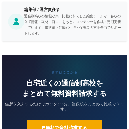
なかできないままでした。でもその中でできることを学校と
ともに考え、提案し、自分たちで本当に1から作り上げる経
編集部 / 運営責任者
験をたくさんできたのはとても面白かったのではないかと思
通信制高校の情報収集・比較に特化した編集チームが、各校の
います。
公式情報・取材・口コミをもとにコンテンツを作成・定期更新
しています。進路選択に悩む生徒・保護者の方を全力でサポー
トします。
まずはここから
自宅近くの通信制高校を
まとめて無料資料請求する
住所を入力するだけでカンタン3分。複数校をまとめて比較できま
す。
無料で資料請求する