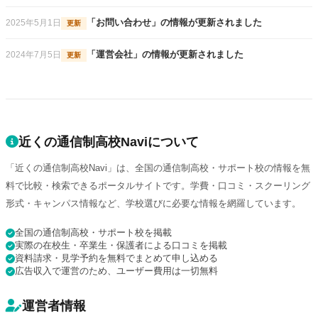
ていただいた。 / 【スクーリング】スクーリングの内容とし
る他の校舎の生徒や先生方と関わるような授業も開催されま
生活】入学式、始業式、終業式、HRと、全ての行事に単位
ては、同じ学年の同級生が気が合わない人がそこまでいなか
した。そのような経験は通常ではできないことなので、本人
「お問い合わせ」の情報が更新されました
2025年5月1日
更新
が付いていて、それが見えるのは、学生のモチベーションを
ったため、人間関係を困る事はなかった。また、学習に関し
たちも楽しんでおり、とても良い経験だと思いました。 /
向上させるのでとても良いと思った。また、文化祭は生徒主
ては個々人で進める形であったため、上記で書いたサポート
【先生・サポート】特に問題のない生徒には何の連絡もなか
「運営会社」の情報が更新されました
2024年7月5日
更新
体で自由度があり、本人も能動的に取り組んでいたので良か
の感じで事足りるようになっていた / 【学校生活】修学旅行
ったことが最初は不安でした。通信高校ということでレポー
った。
に屋久島に行き、2泊3日した経験が非常に良かった。全国に
トの進め方なども分からないことが多く、学校へ確認するこ
キャンパスがあり、そこから同学年が一斉に集まるため、そ
とも多かったです。自分たちが慣れてからはそう気になるこ
こでまた新たな出会いがあり、全国的に知り合いが増えた事
ともなく、何かあればしっかり学校から連絡もあり、個別に
は非常に良かったと感じている。
も対応してくださるので安心でした。 / 【自宅学習】コロナ
近くの通信制高校Naviについて
禍だったので自宅学習も多かったですが、そこも自宅と学校
でのオンライン授業があったり、直接オンラインで生徒と先
「近くの通信制高校Navi」は、全国の通信制高校・サポート校の情報を無
生が一対一でやりとりすることができたのであまり不安はあ
料で比較・検索できるポータルサイトです。学費・口コミ・スクーリング
りませんでした。通常の高校よりもその辺りは手厚かったと
形式・キャンパス情報など、学校選びに必要な情報を網羅しています。
思います。 / 【スクーリング】スクーリングは屋久島へ行き
ました。唯一不満だったのは、時期を一方的に決められてし
全国の通信制高校・サポート校を掲載
まうこと。そしてその連絡が直前だったことです。時期の希
実際の在校生・卒業生・保護者による口コミを掲載
望を出さないのは仕方がないかもしれませんが、かなり遠方
資料請求・見学予約を無料でまとめて申し込める
広告収入で運営のため、ユーザー費用は一切無料
なので連絡は早めにして欲しいと思いました。屋久島では普
段できない体験ができ、とても良い経験になったと思いま
す。 / 【学校生活】これもまたコロナ禍で通常の行事はなか
運営者情報