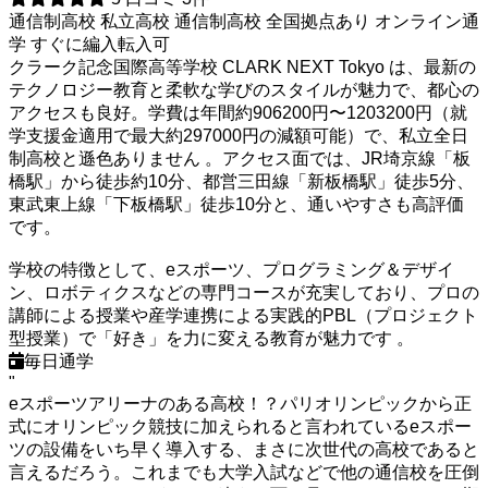
通信制高校
私立高校
通信制高校
全国拠点あり
オンライン通
学
すぐに編入転入可
クラーク記念国際高等学校 CLARK NEXT Tokyo は、最新の
テクノロジー教育と柔軟な学びのスタイルが魅力で、都心の
アクセスも良好。学費は年間約906200円〜1203200円（就
学支援金適用で最大約297000円の減額可能）で、私立全日
制高校と遜色ありません 。アクセス面では、JR埼京線「板
橋駅」から徒歩約10分、都営三田線「新板橋駅」徒歩5分、
東武東上線「下板橋駅」徒歩10分と、通いやすさも高評価
です。
学校の特徴として、eスポーツ、プログラミング＆デザイ
ン、ロボティクスなどの専門コースが充実しており、プロの
講師による授業や産学連携による実践的PBL（プロジェクト
型授業）で「好き」を力に変える教育が魅力です 。
毎日通学
"
eスポーツアリーナのある高校！？パリオリンピックから正
式にオリンピック競技に加えられると言われているeスポー
ツの設備をいち早く導入する、まさに次世代の高校であると
言えるだろう。これまでも大学入試などで他の通信校を圧倒