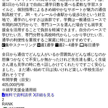
週1日から5日まで自由に通学日数を選べる柔軟な学習スタ
イルと、個別指導によるきめ細やかなサポートが魅力の通信
制高校です。JR・モノレール小倉駅から徒歩1分という好立
地で、通学のしやすさは抜群です。学費は一般通信コースで
年間約38万円からで、専門コースを選んだ場合でも就学支
援金を活用することで負担を軽減できます。自分のペースで
学びたい方、専門分野を高校時代からしっかり学びたい方、
通学の利便性を重視するご家庭に特におすすめです。
集中スクーリング
週1通学
週2～4通学
毎日通学
"
全日から通信でどんな人がいるか雰囲気がどんな感じなのか
想像つかなくて不安しか無かったけれど先生達も優しく生徒
さん達も見学の時に色々話しかけてくれたりですごく安心し
ました。 まだ通い始めて日は浅いけれど楽しい学校生活が
遅れそうです
年間学費（目安）
405,000円
/年
※就学支援金適用前
無料で資料請求
詳細を見る
2
RANK