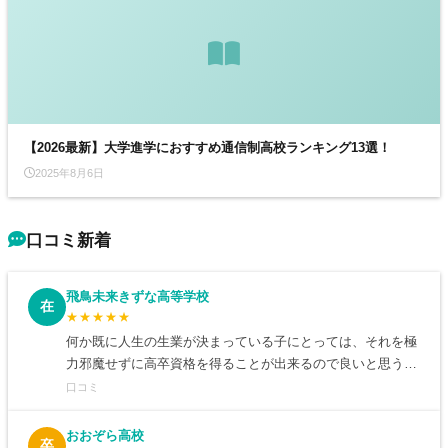
【2026最新】大学進学におすすめ通信制高校ランキング13選！
2025年8月6日
口コミ新着
飛鳥未来きずな高等学校
在
★★★★★
何か既に人生の生業が決まっている子にとっては、それを極
力邪魔せずに高卒資格を得ることが出来るので良いと思う。
反対に自分がどうしたらよいか、色々と決めかねていたり、
口コミ
勉強そのものが嫌いな子や、生活自体がルーズな子には、主
体性・自律性が強く求められる通信制高校は向かないだろう
おおぞら高校
卒