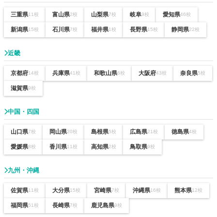
三重県
富山県
山梨県
岐阜
愛知県
11校
2校
7校
9校
46校
新潟県
石川県
福井県
長野県
静岡県
15校
7校
1校
15校
22校
近畿
京都府
兵庫県
和歌山県
大阪府
奈良県
14校
41校
6校
43校
5校
滋賀県
9校
中国・四国
山口県
岡山県
島根県
広島県
徳島県
7校
20校
5校
21校
4校
愛媛県
香川県
高知県
鳥取県
8校
11校
2校
9校
九州・沖縄
佐賀県
大分県
宮崎県
沖縄県
熊本県
11校
15校
7校
16校
12校
福岡県
長崎県
鹿児島県
51校
7校
9校