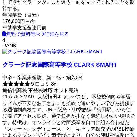
してきたクラークが、また違う一面を見せてくれることを期
待する。
年間学費（目安）
176,800円～
/年
※就学支援金適用前
無料で資料請求
詳細を見る
4
RANK
クラーク記念国際高等学校 CLARK SMART
中卒～卒業未経験、新・転・編入OK
5
口コミ 8件
通信制高校
不登校対応
ネット完結
CLARK SMART大阪梅田キャンパスは、不登校傾向や学習
リズムが不安なお子さまにも柔軟で通いやすい学びを提供す
る通信制高校です。JR・阪急・御堂筋線「梅田駅」から徒
歩圏でアクセス良好、通学負担が少なく継続しやすい環境で
す。特徴は、オンラインと対面授業を自由に組み合わせた
「スマートスタディコース」と、キャリア探究型のPBL授業
によるジブンデザイン型学びにより、自分の興味や進路に合