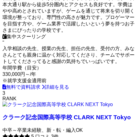
本大通り駅から徒歩5分圏内とアクセスも良好です。学費は
やや高めとされていますが、ゲームを通じて将来を切り開く
環境が整っており、専門性の高さが魅力です。プロゲーマー
を目指す方や、ゲーム業界で活躍したいという夢を持つお子
さまにぴったりの学校です。
集中スクーリング
"
入学相談の先生、授業の先生、担任の先生、受付の方、みな
さんとても親身に温かく対応してくださり、チームでサポー
トしてくださってると感謝の気持ちでいっぱいです。
年間学費（目安）
330,000円～
/年
※就学支援金適用前
無料で資料請求
詳細を見る
3
RANK
クラーク記念国際高等学校 CLARK NEXT Tokyo
中卒～卒業未経験、新・転・編入OK
5
口コミ 3件