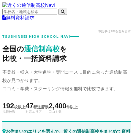
無料資料請求
本記事はPRを含みます
TSUSHINSEI HIGH SCHOOL NAVI
全国の
通信制高校
を
比較・一括資料請求
不登校・転入・大学進学・専門コース…目的に合った通信制高
校が見つかります。
口コミ・学費・スクーリング情報を無料で比較できます。
192
47
2,400
校以上
都道府県
件以上
掲載校数
対応エリア
口コミ数
お住まいのエリアを選んで、近くの通信制高校をまとめて資料