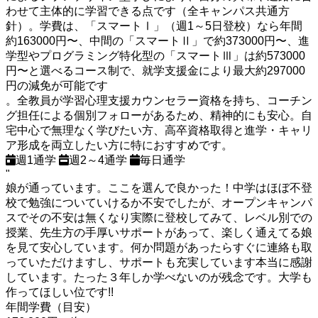
わせて主体的に学習できる点です（全キャンパス共通方
針）。学費は、「スマートⅠ」（週1～5日登校）なら年間
約163000円〜、中間の「スマートⅡ」で約373000円〜、進
学型やプログラミング特化型の「スマートⅢ」は約573000
円〜と選べるコース制で、就学支援金により最大約297000
円の減免が可能です
。全教員が学習心理支援カウンセラー資格を持ち、コーチン
グ担任による個別フォローがあるため、精神的にも安心。自
宅中心で無理なく学びたい方、高卒資格取得と進学・キャリ
ア形成を両立したい方に特におすすめです。
週1通学
週2～4通学
毎日通学
"
娘が通っています。ここを選んで良かった！中学はほぼ不登
校で勉強についていけるか不安でしたが、オープンキャンパ
スでその不安は無くなり実際に登校してみて、レベル別での
授業、先生方の手厚いサポートがあって、楽しく通えてる娘
を見て安心しています。何か問題があったらすぐに連絡も取
っていただけますし、サポートも充実しています本当に感謝
しています。たった３年しか学べないのが残念です。大学も
作ってほしい位です!!
年間学費（目安）