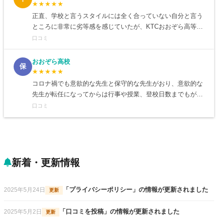
と思う。 / 【学習環境】一番は、子の芸能活動に理解がある
★★★★★
環境であったことが挙げられる。変わった子でも受け入れる
正直、学校と言うスタイルには全く合っていない自分と言う
環境は素晴らしい。公立校は何かと「普通」が重んじられ、
ところに非常に劣等感を感じていたが、KTCおおぞら高等学
学業やスポーツ以外で目立つ生徒へのやっかみ、誹謗中傷が
校で卒業までできたことは私としては本当に嬉しかった。周
口コミ
酷かったので、そういう環境から離脱することが出来て本当
りと合わないような性格だったり、朝起きれないなど、普通
に良かったと思う。 / 【先生・サポート】公立校の教員のよ
では少し怠けているように見えるような人であっても合う校
おおぞら高校
保
うに、わけのわからない是非論を押し付けてくることなく、
風であると思う / 【学習環境】オンデマンドの授業もあり、
★★★★★
授業出席数、レポート評価、テスト結果といったことだけに
自身のペースで単位が取れる。その上でサポートがしっかり
コロナ禍でも意欲的な先生と保守的な先生がおり、意欲的な
注力して対応してくれるのでとても良い。また、生徒を見た
としており、リアルタイム授業と自習であるオンデマンドの
先生が転任になってからは行事や授業、登校日数までもがか
目だけで判断しない点は大変良い。 / 【自宅学習】出席、レ
授業で十分に必要な単位を取得することが可能な環境が自身
なり制限されてしまったことがとても残念でした。ですが、
口コミ
ポート提出、テスト受験など、学校でやっていること全てが
に非常に合っていた。 / 【先生・サポート】上の質問でも記
そうでない先生方はこのような状況でどう楽しく過ごすかを
保護者にも端末でアクセスすることにより定期的に反映され
入したが、私が過干渉はして欲しくないが、サポートはして
考えて下さり、体育も広場を借りて思い切り走り回ったり、
るので、子の状況がとても把握しやすくて良い。また、疑問
もらわないと怠けてしまうと言う性質のため、必要な時にサ
教室の中でも声を出さないようにクイズ形式で授業を進めた
に感じたことを担任に端末を通じて訊くと、そのレスポンス
ポートをしてもらい大丈夫そうな時はそこまで近寄ってこな
りと、工夫の仕方が通信ならではだなと思うことが多かった
が早くて良い。 / 【スクーリング】スクーリングの内容に関
いと言う距離感が非常に良かった / 【自宅学習】自宅学習は
です。その為の備品も学校側が揃えて下さいました。コロナ
新着・更新情報
して、ポイントの押さえ方が上手く、生徒がわかりやすいよ
ほぼしなかった。そのかわり、キャンパスでの居残りや自習
禍で制限されてしまったこともたくさんありましたが、私は
うに努めていると感じた。また実践系のスクーリングが多
をかなり認めてもらえたので、自宅学習が好きではなかった
この学校に通わせて良かったと思っています。 / 【学習環
く、座学に比べて学生のやる気が出るだろうと思った。た
自分としてはかなり勉強に集中できるような環境であったと
「プライバシーポリシー」の情報が更新されました
2025年5月24日
境】コロナ禍だったこともあり、先生対生徒の授業は通常よ
更新
だ、出席の自由度があるぶん、学生の怠惰により、スクーリ
思う。サポートについては、あとどれぐらい必要な単位があ
り少なかったと思います。ですが、通信高校だったおかげ
ング出席数が足りずにテストが受けれないことがあり、補習
るのか、どうすれば効率よく単位が取れるかなどを主に教え
「口コミを投稿」の情報が更新されました
2025年5月2日
で、オンライン授業への切り替わりがとても早く、全国にあ
更新
等のサポートはもう少し充実して欲しいと思った。 / 【学校