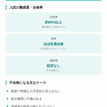
入試の難易度・合格率
合格率
約95%以上
書類審査と面接が中心
倍率
ほぼ全員合格
定員割れのキャンパスも
偏差値
設定なし
学力試験なし
不合格になる主なケース
面接で明確な入学意欲が見られない
提出書類に不備がある
保護者の同意が得られていない