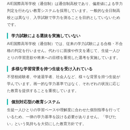
AIE国際高等学校（通信制）は通信制高校であり、偏差値による学力
判定を行わない教育システムを採用しています。一般的な全日制高
校とは異なり、入学試験で学力を測ることを目的としていないため
です。
学力試験による選抜を実施していない
AIE国際高等学校（通信制）では、従来の学力試験による合格・不合
格の判定を行いません。代わりに面接や作文を通じて、生徒一人ひ
とりの学習意欲や将来への目標を重視した選考を実施しています。
多様な学習背景を持つ生徒を受け入れている
不登校経験者、中途退学者、社会人など、様々な背景を持つ生徒が
学んでいます。画一的な学力基準ではなく、それぞれの状況に応じ
た教育を提供することを重視しています。
個別対応型の教育システム
生徒一人ひとりの学習ペースや理解度に合わせた個別指導を行って
いるため、一律の学力基準を設ける必要がありません。「学びた
い」という気持ちを大切にした教育方針です。