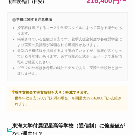
216,400円〜
初年度合計（目安）
学費に関する注意事項
授業料は選択するコースや学習スタイルによって異なる場合があ
ります。
掲載されている金額は目安です。就学支援金制度や各種奨学金に
より実際の負担額が減額される可能性があります。
最新の学費情報を掲載するよう努めていますが、情報が古くなっ
ている可能性があります。必ず各校の公式ホームページで最新情
報をご確認ください。
グラフの分布は参考用の統計モデルであり、実際の学校数とは一
致しません。
就学支援金で実質負担を大きく軽減できます。
世帯年収目安590万円未満の場合、年間最大39万6,000円が支給さ
れます。
東海大学付属望星高等学校（通信制）に偏差値が
ない理由は？