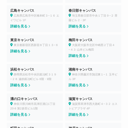
広島キャンパス
春日部キャンパス
広島県広島市中区橋本町３−１６ エ
埼玉県春日部市中央１丁目９−２ 斉
イワビル 1F
藤ビル 2・3F
詳細を見る
詳細を見る
東京キャンパス
梅田キャンパス
東京都新宿区西新宿８丁目１３−６
大阪府大阪市北区中崎西２丁目４
−４３ 山本ビル梅田
詳細を見る
詳細を見る
浜松キャンパス
湘南キャンパス
静岡県浜松市中央区鍛冶町３１９
神奈川県藤沢市鵠沼東１−１ 玉半ビ
−２８ 遠鉄鍛冶町ビル 6階・9階
ル 3F
詳細を見る
詳細を見る
溝の口キャンパス
滋賀キャンパス
神奈川県川崎市高津区溝口1丁目
滋賀県草津市西大路町４−３２ エス
20-8 第2多田ビル1階
トピアプラザ 4F
詳細を見る
詳細を見る