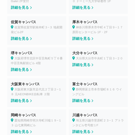
Galet 2F受付
０ ドーミー九大学研都市 1F
詳細を見る
詳細を見る
佐賀キャンパス
厚木キャンパス
佐賀県佐賀市駅南本町３−３ 地産開
神奈川県厚木市中町４丁目９−１７
発ビル2F
原田センタービル 1F・2F
詳細を見る
詳細を見る
堺キャンパス
大分キャンパス
大阪府堺市北区中百舌鳥町５丁６番
大分県大分市中央町１丁目３−２０
中百舌鳥駅前ビル 4階
詳細を見る
詳細を見る
大阪東キャンパス
富士キャンパス
大阪府東大阪市足代北２丁目２−１
静岡県富士市本市場町８１６ ウイ
８ 元AEONBIKE自転車 ２階
ングビル
詳細を見る
詳細を見る
岡崎キャンパス
川越キャンパス
愛知県岡崎市明大寺町川端１９−１
埼玉県川越市菅原町２３−１ アトラ
３ 山七東岡崎ビル
ンタビル壱号館１F
詳細を見る
詳細を見る