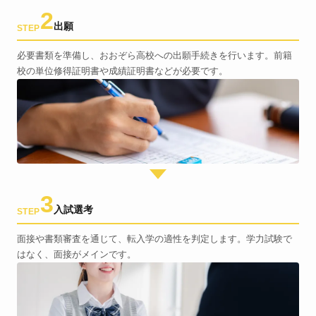
2
出願
STEP
必要書類を準備し、おおぞら高校への出願手続きを行います。前籍
校の単位修得証明書や成績証明書などが必要です。
3
入試選考
STEP
面接や書類審査を通じて、転入学の適性を判定します。学力試験で
はなく、面接がメインです。