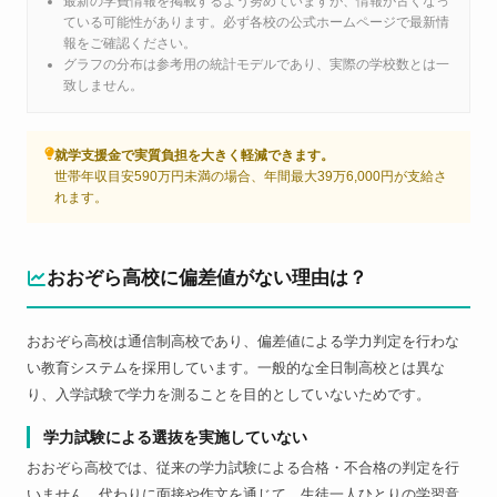
最新の学費情報を掲載するよう努めていますが、情報が古くなっ
ている可能性があります。必ず各校の公式ホームページで最新情
報をご確認ください。
グラフの分布は参考用の統計モデルであり、実際の学校数とは一
致しません。
就学支援金で実質負担を大きく軽減できます。
世帯年収目安590万円未満の場合、年間最大39万6,000円が支給さ
れます。
おおぞら高校に偏差値がない理由は？
おおぞら高校は通信制高校であり、偏差値による学力判定を行わな
い教育システムを採用しています。一般的な全日制高校とは異な
り、入学試験で学力を測ることを目的としていないためです。
学力試験による選抜を実施していない
おおぞら高校では、従来の学力試験による合格・不合格の判定を行
いません。代わりに面接や作文を通じて、生徒一人ひとりの学習意