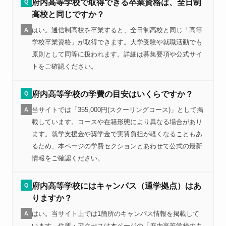
府内高等学校で取得できる卒業資格は、全日制
Q
高校と同じですか？
はい。通信制高校を卒業すると、全日制高校と同じ「高等
A
学校卒業資格」が取得できます。大学受験や就職活動でも
原則として同等に扱われます。詳細は募集要項や公式サイ
トをご確認ください。
府内高等学校の学費の目安はいくらですか？
Q
当サイトでは「355,000円(スクーリングコース)」として掲
A
載しています。コースや在籍形態により異なる場合があり
ます。就学支援金や奨学金で実質負担が軽くなることもあ
るため、本ページの学費セクションとあわせて公式の最新
情報をご確認ください。
府内高等学校にはキャンパス（通学拠点）はあ
Q
りますか？
はい。当サイト上では1箇所のキャンパス情報を掲載して
A
います。住所・アクセスは本ページの「府内高等学校のキ