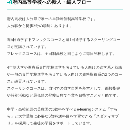
府内高等学校への転入・編入フロー
府内高校は大分県で唯一の単独通信制高等学校です。
大分駅から徒歩3分の場所にあります。
週5日通学するフレックスコースと週1日通学するスクーリングコー
スが開講されています。
フレックスコースは、全日制高校と同じように毎日登校します。
4年制大学や医療系専門学校進学を考えている人向けの進学系と就職
や一般の専門学校進学を考えている人向けの資格取得系の2つのコー
スが設置されています。
スクーリングコースは、自宅での自学自習を基本として、面接指導
や特別活動など最低限の登校日数で卒業を目指すことが可能です。
中学・高校範囲の英数国の3教科を学べるe-learnigシステム「すら
ら」と大学受験に必要な5教科18科目を学習できる「スダディサプ
リ」を採用して生徒の学習をサポートしています。