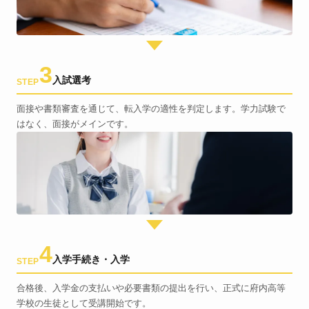
3
入試選考
STEP
面接や書類審査を通じて、転入学の適性を判定します。学力試験で
はなく、面接がメインです。
4
入学手続き・入学
STEP
合格後、入学金の支払いや必要書類の提出を行い、正式に府内高等
学校の生徒として受講開始です。