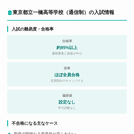
東京都立一橋高等学校（通信制）の入試情報
入試の難易度・合格率
合格率
約95%以上
書類審査と面接が中心
倍率
ほぼ全員合格
定員割れのキャンパスも
偏差値
設定なし
学力試験なし
不合格になる主なケース
面接で明確な入学意欲が見られない