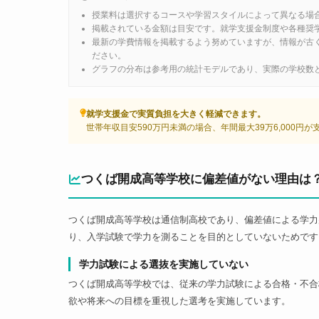
授業料は選択するコースや学習スタイルによって異なる場
掲載されている金額は目安です。就学支援金制度や各種奨
最新の学費情報を掲載するよう努めていますが、情報が古
ださい。
グラフの分布は参考用の統計モデルであり、実際の学校数
就学支援金で実質負担を大きく軽減できます。
世帯年収目安590万円未満の場合、年間最大39万6,000円
つくば開成高等学校に偏差値がない理由は
つくば開成高等学校は通信制高校であり、偏差値による学力
り、入学試験で学力を測ることを目的としていないためです
学力試験による選抜を実施していない
つくば開成高等学校では、従来の学力試験による合格・不合
欲や将来への目標を重視した選考を実施しています。