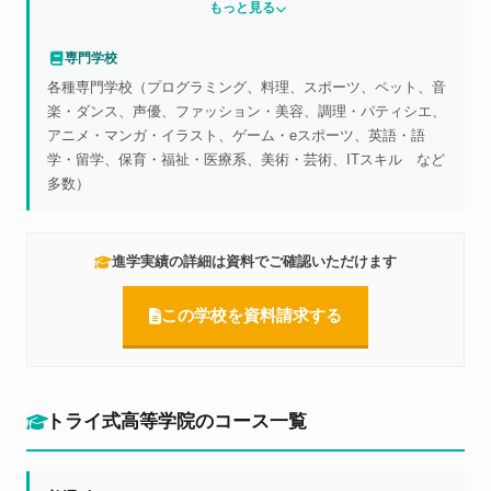
もっと見る
京大学、国士舘大学、関西大学、関西学院大学、同志社大学、
大学、京都府立大学、滋賀県立大学、兵庫県立大学、県立広島
立命館大学、京都産業大学、近畿大学、甲南大学、龍谷大学、
大学、広島市立大学、山口県立大学、北九州市立大学、熊本県
専門学校
摂南大学、神戸学院大学、追手門学院大学、桃山学院大学、愛
立大学、防衛大学校
各種専門学校（プログラミング、料理、スポーツ、ペット、音
知大学、愛知学院大学、名城大学、中京大学、福岡大学、福岡
楽・ダンス、声優、ファッション・美容、調理・パティシエ、
工業大学、西南学院大学、昭和女子大学、聖心女子大学、京都
アニメ・マンガ・イラスト、ゲーム・eスポーツ、英語・語
女子大学、安田女子大学、武蔵野美術大学、多摩美術大学、東
学・留学、保育・福祉・医療系、美術・芸術、ITスキル など
京音楽大学、京都芸術大学、大阪芸術大学、国際医療福祉大
多数）
学、順天堂大学、昭和大学、自治医科大学、日本大学医学部
等、杏林大学、東京女子医科大学、北里大学、東海大学医学
系、金沢医科大学、藤田医科大学、福岡大学医学系、久留米大
学医学系
進学実績の詳細は資料でご確認いただけます
この学校を資料請求する
トライ式高等学院のコース一覧