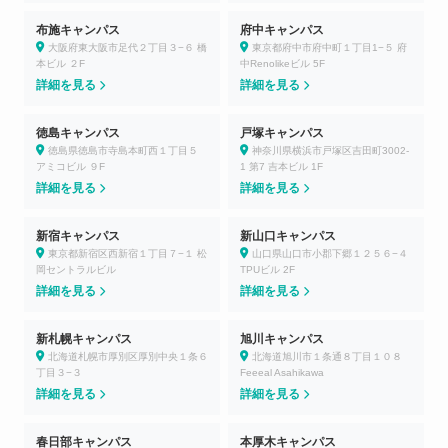
布施キャンパス
府中キャンパス
大阪府東大阪市足代２丁目３−６ 橋
東京都府中市府中町１丁目1−５ 府
本ビル ２F
中Renolikeビル 5F
詳細を見る
詳細を見る
徳島キャンパス
戸塚キャンパス
徳島県徳島市寺島本町西１丁目５
神奈川県横浜市戸塚区吉田町3002-
アミコビル ９F
1 第7 吉本ビル 1F
詳細を見る
詳細を見る
新宿キャンパス
新山口キャンパス
東京都新宿区西新宿１丁目７−１ 松
山口県山口市小郡下郷１２５６−４
岡セントラルビル
TPUビル 2F
詳細を見る
詳細を見る
新札幌キャンパス
旭川キャンパス
北海道札幌市厚別区厚別中央１条６
北海道旭川市１条通８丁目１０８
丁目３−３
Feeeal Asahikawa
詳細を見る
詳細を見る
春日部キャンパス
本厚木キャンパス