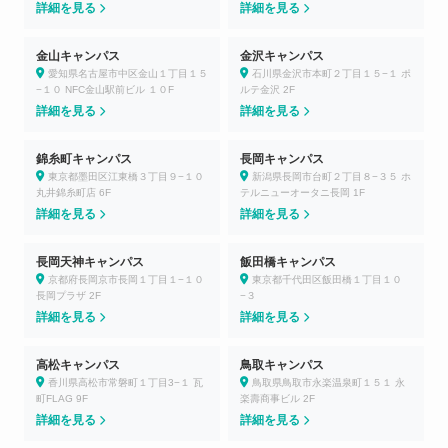
詳細を見る
詳細を見る
金山キャンパス
金沢キャンパス
愛知県名古屋市中区金山１丁目１５
石川県金沢市本町２丁目１５−１ ポ
−１０ NFC金山駅前ビル １０F
ルテ金沢 2F
詳細を見る
詳細を見る
錦糸町キャンパス
長岡キャンパス
東京都墨田区江東橋３丁目９−１０
新潟県長岡市台町２丁目８−３５ ホ
丸井錦糸町店 6F
テルニューオータニ長岡 1F
詳細を見る
詳細を見る
長岡天神キャンパス
飯田橋キャンパス
京都府長岡京市長岡１丁目１−１０
東京都千代田区飯田橋１丁目１０
長岡プラザ 2F
−３
詳細を見る
詳細を見る
高松キャンパス
鳥取キャンパス
香川県高松市常磐町１丁目3−１ 瓦
鳥取県鳥取市永楽温泉町１５１ 永
町FLAG 9F
楽壽商事ビル 2F
詳細を見る
詳細を見る