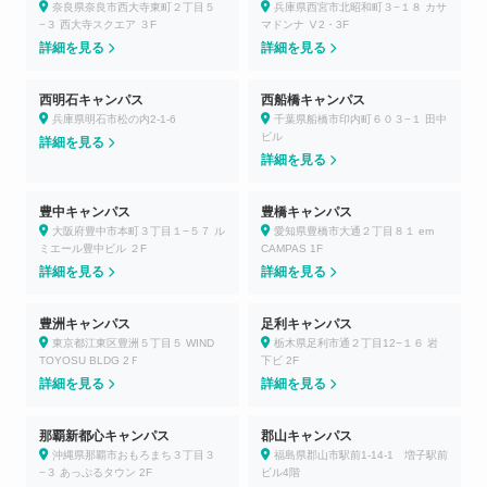
奈良県奈良市西大寺東町２丁目５
兵庫県西宮市北昭和町３−１８ カサ
−３ 西大寺スクエア ３F
マドンナ Ⅴ2・3F
詳細を見る
詳細を見る
西明石キャンパス
西船橋キャンパス
兵庫県明石市松の内2-1-6
千葉県船橋市印内町６０３−１ 田中
ビル
詳細を見る
詳細を見る
豊中キャンパス
豊橋キャンパス
大阪府豊中市本町３丁目１−５７ ル
愛知県豊橋市大通２丁目８１ em
ミエール豊中ビル ２F
CAMPAS 1F
詳細を見る
詳細を見る
豊洲キャンパス
足利キャンパス
東京都江東区豊洲５丁目５ WIND
栃木県足利市通２丁目12−１６ 岩
TOYOSU BLDG 2Ｆ
下ビ 2F
詳細を見る
詳細を見る
那覇新都心キャンパス
郡山キャンパス
沖縄県那覇市おもろまち３丁目３
福島県郡山市駅前1-14-1 増子駅前
−３ あっぷるタウン 2F
ビル4階