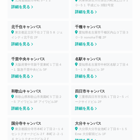
北海道函館市本町３−１２
兵庫県加古川市加古川町溝之口５１
０−５１ 平成ビル 3階2号室
詳細を見る
詳細を見る
北千住キャンパス
千種キャンパス
東京都足立区千住２丁目５８ ジェ
愛知県名古屋市千種区内山３丁目３
イシティ北千住 2F
０−９ nonoha千種 2F
詳細を見る
詳細を見る
千里中央キャンパス
名駅キャンパス
大阪府豊中市新千里東町１丁目４
愛知県名古屋市中村区名駅２丁目４
−１ 阪急千里中央ビル 5F
５−１９ 桑山ビル 3F
詳細を見る
詳細を見る
和歌山キャンパス
四日市キャンパス
和歌山県和歌山市美園町５丁目２
三重県四日市市安島１丁目２−５ パ
−５ アイワビル 3F アイワビル3F
ークサイドビル 2F
詳細を見る
詳細を見る
国分寺キャンパス
大分キャンパス
東京都国分寺市本町２丁目２−１４
大分県大分市金池町２丁目６−１５
セントクオークビル 2Ｆ 本町２-２-１
Eme 大分駅前ビル 1F
４ セントクオークビル２Ｆ