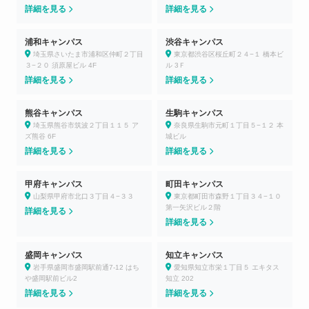
詳細を見る
詳細を見る
浦和キャンパス
渋谷キャンパス
埼玉県さいたま市浦和区仲町２丁目
東京都渋谷区桜丘町２４−１ 橋本ビ
３−２０ 須原屋ビル 4F
ル 3Ｆ
詳細を見る
詳細を見る
熊谷キャンパス
生駒キャンパス
埼玉県熊谷市筑波２丁目１１５ ア
奈良県生駒市元町１丁目５−１２ 本
ズ熊谷 6F
城ビル
詳細を見る
詳細を見る
甲府キャンパス
町田キャンパス
山梨県甲府市北口３丁目４−３３
東京都町田市森野１丁目３４−１０
第一矢沢ビル２階
詳細を見る
詳細を見る
盛岡キャンパス
知立キャンパス
岩手県盛岡市盛岡駅前通7-12 はち
愛知県知立市栄１丁目５ エキタス
や盛岡駅前ビル2
知立 202
詳細を見る
詳細を見る