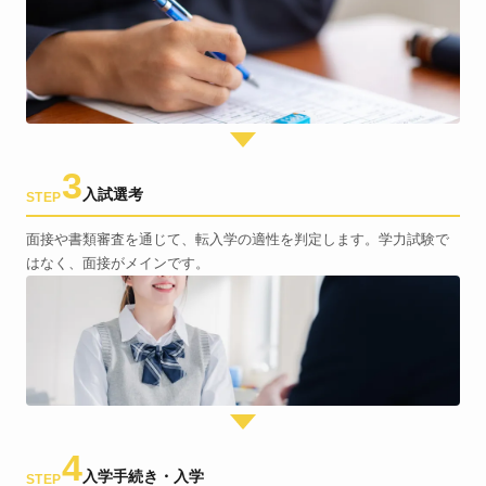
3
入試選考
STEP
面接や書類審査を通じて、転入学の適性を判定します。学力試験で
はなく、面接がメインです。
4
入学手続き・入学
STEP