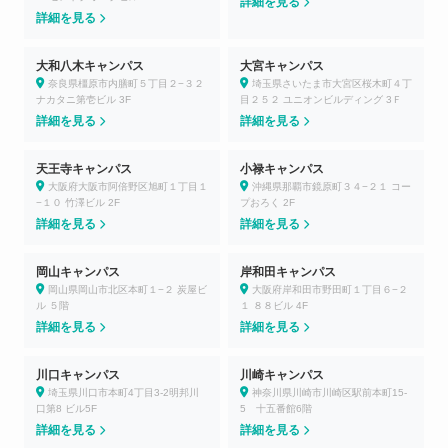
詳細を見る
詳細を見る
大和八木キャンパス
大宮キャンパス
奈良県橿原市内膳町５丁目２−３２
埼玉県さいたま市大宮区桜木町４丁
ナカタニ第壱ビル 3F
目２５２ ユニオンビルディング 3Ｆ
詳細を見る
詳細を見る
天王寺キャンパス
小禄キャンパス
大阪府大阪市阿倍野区旭町１丁目１
沖縄県那覇市鏡原町３４−２１ コー
−１０ 竹澤ビル 2F
プおろく 2F
詳細を見る
詳細を見る
岡山キャンパス
岸和田キャンパス
岡山県岡山市北区本町１−２ 炭屋ビ
大阪府岸和田市野田町１丁目６−２
ル ５階
１ ８８ビル 4F
詳細を見る
詳細を見る
川口キャンパス
川崎キャンパス
埼玉県川口市本町4丁目3-2明邦川
神奈川県川崎市川崎区駅前本町15-
口第8 ビル5F
5 十五番館6階
詳細を見る
詳細を見る