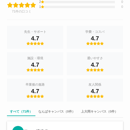
2
0
1
0
71件の口コミ
先生・サポート
学費・コスパ
4.7
4.7
施設・環境
通いやすさ
4.7
4.7
卒業後の進路
友人関係
4.7
4.7
すべて（71件）
なんばキャンパス（0件）
上大岡キャンパス（0件）
中野