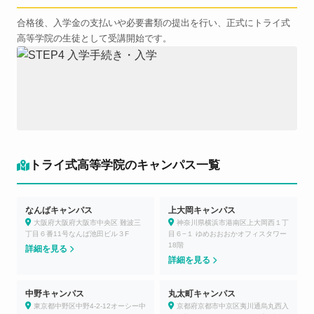
合格後、入学金の支払いや必要書類の提出を行い、正式にトライ式
高等学院の生徒として受講開始です。
トライ式高等学院のキャンパス一覧
なんばキャンパス
上大岡キャンパス
大阪府大阪府大阪市中央区 難波三
神奈川県横浜市港南区上大岡西１丁
丁目６番11号なんば池田ビル３F
目６−１ ゆめおおおかオフィスタワー
18階
詳細を見る
詳細を見る
中野キャンパス
丸太町キャンパス
東京都中野区中野4-2-12オーシー中
京都府京都市中京区夷川通烏丸西入