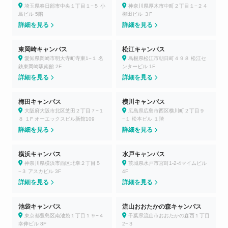
埼玉県春日部市中央１丁目１−５ 小
神奈川県厚木市中町２丁目１−２４
島ビル 5階
柳田ビル ３F
詳細を見る
詳細を見る
東岡崎キャンパス
松江キャンパス
愛知県岡崎市明大寺町寺東1−１ 名
島根県松江市朝日町４９８ 松江セ
鉄東岡崎駅南館 2F
ンタービル 1F
詳細を見る
詳細を見る
梅田キャンパス
横川キャンパス
大阪府大阪市北区芝田２丁目７−１
広島県広島市西区横川町２丁目９
８ １F オーエックスビル新館109
−１ 松本ビル １階
詳細を見る
詳細を見る
横浜キャンパス
水戸キャンパス
神奈川県横浜市西区北幸２丁目５
茨城県水戸市宮町1-2-4マイムビル
−３ アスカビル 3F
4F
詳細を見る
詳細を見る
池袋キャンパス
流山おおたかの森キャンパス
東京都豊島区南池袋１丁目１９−４
千葉県流山市おおたかの森西１丁目
幸伸ビル 8F
2−３