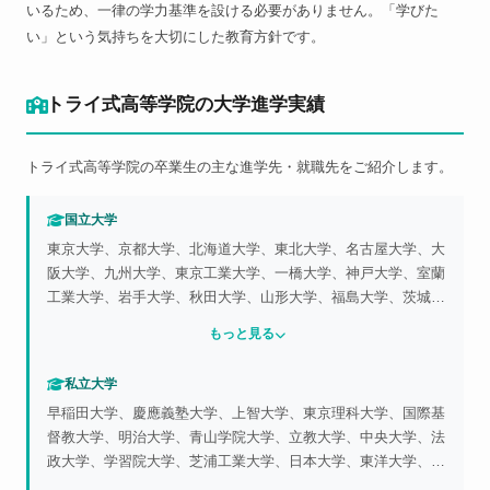
いるため、一律の学力基準を設ける必要がありません。「学びた
い」という気持ちを大切にした教育方針です。
トライ式高等学院の大学進学実績
トライ式高等学院の卒業生の主な進学先・就職先をご紹介します。
国立大学
東京大学、京都大学、北海道大学、東北大学、名古屋大学、大
阪大学、九州大学、東京工業大学、一橋大学、神戸大学、室蘭
工業大学、岩手大学、秋田大学、山形大学、福島大学、茨城大
学、筑波大学、千葉大学、東京学芸大学、東京藝術大学、横浜
もっと見る
国立大学、埼玉大学、静岡大学、新潟大学、信州大学、富山大
学、岐阜大学、三重大学、大阪教育大学、京都教育大学、滋賀
私立大学
大学、奈良女子大学、和歌山大学、鳥取大学、島根大学、広島
早稲田大学、慶應義塾大学、上智大学、東京理科大学、国際基
大学、徳島大学、愛媛大学、長崎大学、佐賀大学、熊本大学、
督教大学、明治大学、青山学院大学、立教大学、中央大学、法
宮崎大学、鹿児島大学、琉球大学、国際教養大学、釧路公立大
政大学、学習院大学、芝浦工業大学、日本大学、東洋大学、駒
学、小樽商科大学、高崎経済大学、埼玉県立大学、東京都立大
澤大学、専修大学、大東文化大学、東海大学、亜細亜大学、帝
学、横浜市立大学、静岡県立大学、名古屋市立大学、大阪公立