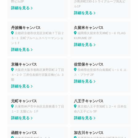
野ビル2F
少将井町230-1トライグループ烏丸ビ
ル1F
詳細を見る
詳細を見る
丹波橋キャンパス
久留米キャンパス
京都府京都市伏見区京町南７丁目２
福岡県久留米市天神町１−６ FLAG
５−１ 京町ブルームスベリーマンショ
KURUME 2F
ン１Ｆ
詳細を見る
詳細を見る
京橋キャンパス
佐世保キャンパス
大阪府大阪市都島区東野田町２丁目
長崎県佐世保市白南風町１−１６ エ
４−２０ 三井住友銀行京阪京橋ビル ３
ス・プラザ 2F
階
詳細を見る
詳細を見る
元町キャンパス
八王子キャンパス
兵庫県神戸市中央区北長狭通５丁目
東京都八王子市旭町１２−４ 日本生
１−２ 太陽ビル １F
命八王子ビル 5F
詳細を見る
詳細を見る
函館キャンパス
加古川キャンパス