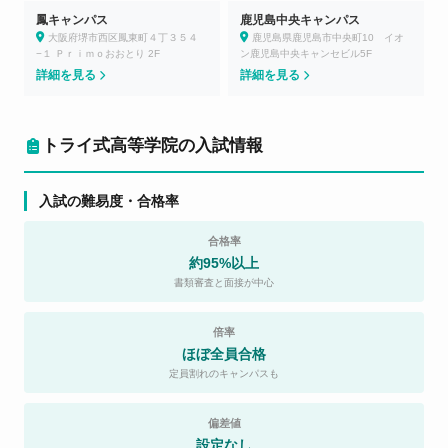
鳳キャンパス
鹿児島中央キャンパス
大阪府堺市西区鳳東町４丁３５４
鹿児島県鹿児島市中央町10 イオ
−１ Ｐｒｉｍｏおおとり 2F
ン鹿児島中央キャンセビル5F
詳細を見る
詳細を見る
トライ式高等学院の入試情報
入試の難易度・合格率
合格率
約95%以上
書類審査と面接が中心
倍率
ほぼ全員合格
定員割れのキャンパスも
偏差値
設定なし