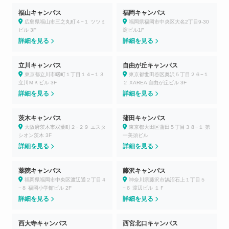
福山キャンパス
福岡キャンパス
広島県福山市三之丸町４−１ ツツミ
福岡県福岡市中央区大名2丁目9-30
ビル 3F
淀ビル1F
詳細を見る
詳細を見る
立川キャンパス
自由が丘キャンパス
東京都立川市曙町１丁目１４−１３
東京都世田谷区奥沢５丁目２６−１
立川ＭＫビル 3F
２ XAREA 自由が丘ビル 3F
詳細を見る
詳細を見る
茨木キャンパス
蒲田キャンパス
大阪府茨木市双葉町２−２９ エスタ
東京都大田区蒲田５丁目３８−１ 第
シオン茨木 3F
一美須ビル
詳細を見る
詳細を見る
薬院キャンパス
藤沢キャンパス
福岡県福岡市中央区渡辺通２丁目４
神奈川県藤沢市鵠沼石上１丁目５
−８ 福岡小学館ビル 2F
−６ 渡辺ビル １Ｆ
詳細を見る
詳細を見る
西大寺キャンパス
西宮北口キャンパス