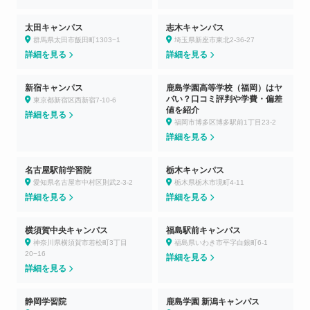
太田キャンパス
志木キャンパス
群馬県太田市飯田町1303−1
埼玉県新座市東北2-36-27
詳細を見る
詳細を見る
新宿キャンパス
鹿島学園高等学校（福岡）はヤ
バい？口コミ評判や学費・偏差
東京都新宿区西新宿7-10-6
値を紹介
詳細を見る
福岡市博多区博多駅前1丁目23-2
詳細を見る
名古屋駅前学習院
栃木キャンパス
愛知県名古屋市中村区則武2-3-2
栃木県栃木市境町4-11
詳細を見る
詳細を見る
横須賀中央キャンパス
福島駅前キャンパス
神奈川県横須賀市若松町3丁目
福島県いわき市平字白銀町6-1
20−16
詳細を見る
詳細を見る
静岡学習院
鹿島学園 新潟キャンパス