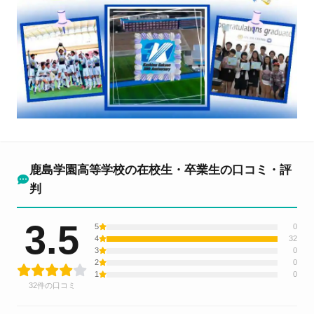
鹿島学園高等学校の在校生・卒業生の口コミ・評
判
3.5
5
0
4
32
3
0
2
0
1
0
32件の口コミ