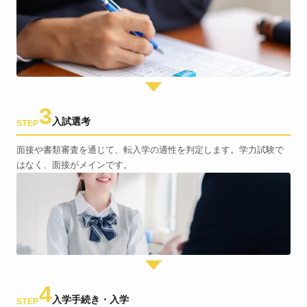
3
入試選考
STEP
面接や書類審査を通じて、転入学の適性を判定します。学力試験で
はなく、面接がメインです。
4
入学手続き・入学
STEP