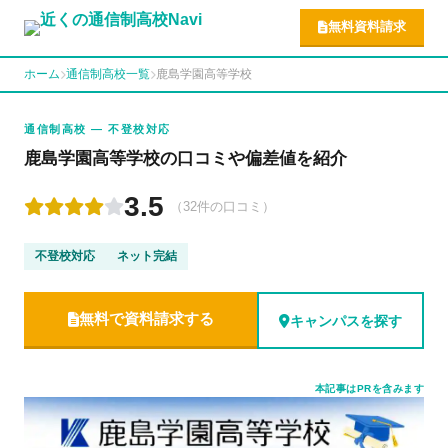
無料資料請求
ホーム
通信制高校一覧
鹿島学園高等学校
通信制高校 — 不登校対応
鹿島学園高等学校の口コミや偏差値を紹介
3.5
（32件の口コミ）
不登校対応
ネット完結
無料で資料請求する
キャンパスを探す
本記事はPRを含みます