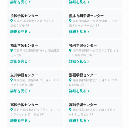
詳細を見る
詳細を見る
浜松学習センター
熊本九州学習センター
静岡県浜松市中央区鍛冶町１４０
熊本県熊本市中央区水道町３−２２
浜松Ｃビル 7F
第７ロータリービル 3F
詳細を見る
詳細を見る
福山学習センター
福岡学習センター
広島県福山市昭和町６−１ 福山電業
福岡県福岡市中央区天神２丁目１３
ビル 3階
−７ 福岡平和ビル 5F
詳細を見る
詳細を見る
立川学習センター
那覇学習センター
東京都立川市柴崎町２丁目４−１１
沖縄県那覇市牧志１丁目１９−２９
ファインビル 3階
D-naha 8階
詳細を見る
詳細を見る
高松学習センター
高知学習センター
香川県高松市寿町１丁目１−１２ パ
高知県高知市はりまや町１丁目５
シフィックシティ高松 6F
−３３ 土電ビル 7F
詳細を見る
詳細を見る