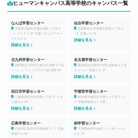
ヒューマンキャンパス高等学校のキャンパス一覧
なんば学習センター
仙台学習センター
大阪府大阪市浪速区湊町１丁目４
宮城県仙台市青葉区五橋１丁目６
−１ ＯＣＡＴ 3F 大阪シティエアター
−６ 五橋ビル 6F
ミナルビル
詳細を見る
詳細を見る
北九州学習センター
名古屋学習センター
福岡県北九州市小倉北区浅野２丁目
愛知県名古屋市中村区名駅南１丁目
１−１−１ アミュプラザ小倉 西館 8F
２３−１７ 笹島ビル 3F
詳細を見る
詳細を見る
四日市学習センター
宇都宮学習センター
三重県四日市市安島１丁目２−１８
栃木県宇都宮市大通り４丁目２−１
三誠ビル 6F
０ 宇都宮駅前ビル 5階
詳細を見る
詳細を見る
広島学習センター
柏学習センター
広島県広島市中区鉄砲町５−７ 広島
千葉県柏市中央町３−２ 柏トーセイ
偕成ビル 9F
ビル 2F