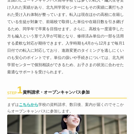
全国のヒューマンキャンパス高等学校では多くの転入・編入生を受
け入れた実績があり、北九州学習センターにもその実績に裏打ちさ
れた受け入れ体制が整っています。転入は現在ほかの高校に在籍し
ている生徒が対象で、前籍校で取得した単位や在籍日数を引き継げ
るため、同学年で卒業を目指せます。さらに、高校を一度退学した
方も編入という形で入学が可能となり、修得済み単位の一部を活用
する柔軟な対応が期待できます。入学時期も4月から12月まで毎月1
日付での転入に対応しており、進路変更のタイミングを逃しにくい
のも安心のポイントです。単位の扱いや手続きについては、北九州
学習センターで個別相談ができるため、お子さまの状況に合わせた
最適なサポートを受けられます。
1
資料請求・オープンキャンパス参加
STEP
まずは
こちらから
学校の資料請求、数日後、案内が届くのでそこか
らオープンキャンパスに参加します。