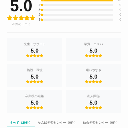
5.0
5
20
4
0
3
0
2
0
1
0
20件の口コミ
先生・サポート
学費・コスパ
5.0
5.0
施設・環境
通いやすさ
5.0
5.0
卒業後の進路
友人関係
5.0
5.0
すべて（20件）
なんば学習センター（0件）
仙台学習センター（0件）
北