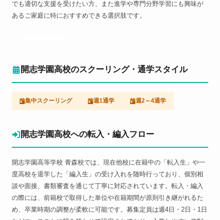
でも適切な支援を受けたい方、また進学や専門分野学習にも興味が
あるご家庭に特におすすめできる選択肢です。
通信制高校
開志学園高校のスクーリング・通学スタイル
集中スクーリング
週1通学
週2～4通学
開志学園高校への転入・編入フロー
開志学園高等学校 青森校では、現在他校に在籍中の「転入生」や一
度高校を退学した「編入生」の受け入れを随時行っており、個別相
談や面接、書類審査を通じて丁寧に対応されています。転入・編入
の際には、前籍校で取得した単位や在籍期間が原則引き継がれるた
め、卒業時期の調整が柔軟に可能です。募集定員は週4日・2日・1日