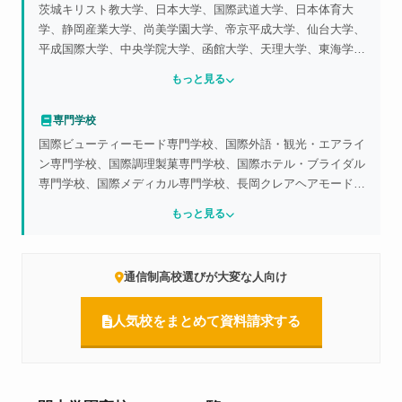
茨城キリスト教大学、日本大学、国際武道大学、日本体育大
学、静岡産業大学、尚美学園大学、帝京平成大学、仙台大学、
平成国際大学、中央学院大学、函館大学、天理大学、東海学園
大学、東京国際大学、神奈川大学、国士舘大学、専修大学、明
もっと見る
星大学、四日市大学、杏林大学、駒沢大学、城西大学、東京農
業大学、大東文化大学、駿河台大学、大正大学、高崎健康福祉
専門学校
大学、中京学院大学、名古屋産業大学、桐蔭横浜大学、日本経
国際ビューティーモード専門学校、国際外語・観光・エアライ
済大学、帝京大学、日本女子体育大学、上武大学、東海大学、
ン専門学校、国際調理製菓専門学校、国際ホテル・ブライダル
明海大学、八洲大学、流通経済大学、放送大学、敬和学園大
専門学校、国際メディカル専門学校、長岡クレアヘアモード専
学、新潟経営大学、開志専門職大学、長岡大学
門学校、新潟会計ビジネス専門学校、新潟公務員法律専門学
もっと見る
校、新潟柔整専門学校、えぷろん（製菓・調理）、新潟テクノ
スクール、新潟農業・バイオ専門学校、日本アニメ・マンガ専
門学校、国際音楽・ダンス・エンタテインメント専門学校、国
通信制高校選びが大変な人向け
際こども・福祉カレッジ、国際ファッション専門学校、国際ペ
ットワールド専門学校、シェフパティシエ専門学校、上越公務
人気校をまとめて資料請求する
員・情報ビジネス専門学校、新潟医療福祉カレッジ、新潟工科
専門学校、新潟コンピュータ専門学校、新潟情報専門学校、新
潟調理師専門学校、新潟デザイン専門学校、新潟ビジネス専門
学校／（県外）尚美ミュージックカレッジ専門学校、東京スク
ール・オブ・ビジネス等多数