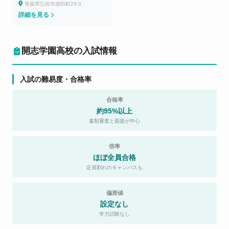
青森県弘前市徳田町29-3
詳細を見る
開志学園高校の入試情報
入試の難易度・合格率
合格率
約95%以上
書類審査と面接が中心
倍率
ほぼ全員合格
定員割れのキャンパスも
偏差値
設定なし
学力試験なし