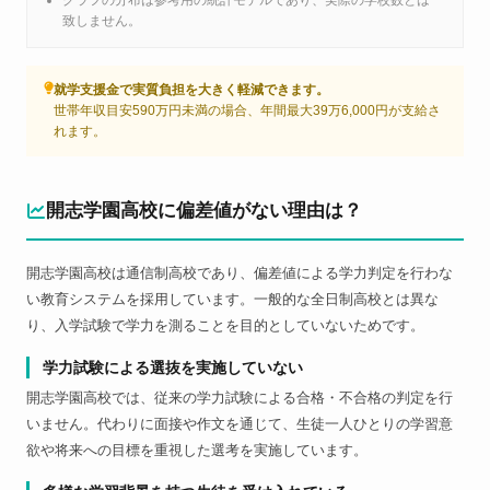
グラフの分布は参考用の統計モデルであり、実際の学校数とは一
致しません。
就学支援金で実質負担を大きく軽減できます。
世帯年収目安590万円未満の場合、年間最大39万6,000円が支給さ
れます。
開志学園高校に偏差値がない理由は？
開志学園高校は通信制高校であり、偏差値による学力判定を行わな
い教育システムを採用しています。一般的な全日制高校とは異な
り、入学試験で学力を測ることを目的としていないためです。
学力試験による選抜を実施していない
開志学園高校では、従来の学力試験による合格・不合格の判定を行
いません。代わりに面接や作文を通じて、生徒一人ひとりの学習意
欲や将来への目標を重視した選考を実施しています。