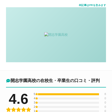
本記事はPRを含みます
開志学園高校の在校生・卒業生の口コミ・評判
4.6
5
8
4
0
3
0
2
0
1
0