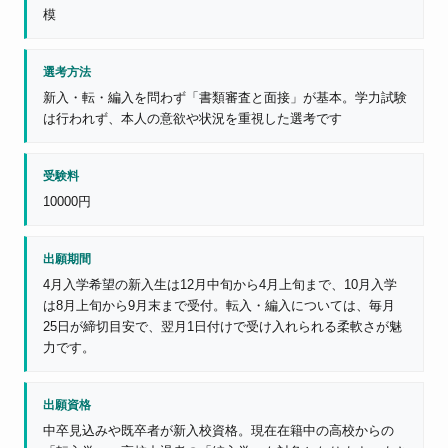
模
選考方法
新入・転・編入を問わず「書類審査と面接」が基本。学力試験
は行われず、本人の意欲や状況を重視した選考です
受験料
10000円
出願期間
4月入学希望の新入生は12月中旬から4月上旬まで、10月入学
は8月上旬から9月末まで受付。転入・編入については、毎月
25日が締切目安で、翌月1日付けで受け入れられる柔軟さが魅
力です。
出願資格
中卒見込みや既卒者が新入校資格。現在在籍中の高校からの