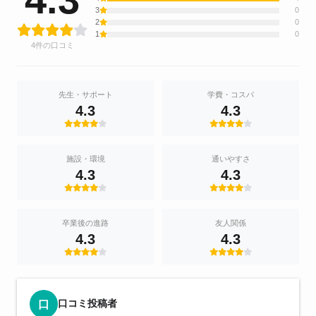
3
0
2
0
1
0
4件の口コミ
先生・サポート
学費・コスパ
4.3
4.3
施設・環境
通いやすさ
4.3
4.3
卒業後の進路
友人関係
4.3
4.3
口コミ投稿者
口