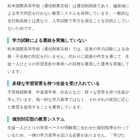
松本国際高等学校（通信制東京校）は通信制高校であり、偏差値に
よる学力判定を行わない教育システムを採用しています。一般的な
全日制高校とは異なり、入学試験で学力を測ることを目的としてい
ないためです。
学力試験による選抜を実施していない
松本国際高等学校（通信制東京校）では、従来の学力試験による合
格・不合格の判定を行いません。代わりに面接や作文を通じて、生
徒一人ひとりの学習意欲や将来への目標を重視した選考を実施して
います。
多様な学習背景を持つ生徒を受け入れている
不登校経験者、中途退学者、社会人など、様々な背景を持つ生徒が
学んでいます。画一的な学力基準ではなく、それぞれの状況に応じ
た教育を提供することを重視しています。
個別対応型の教育システム
生徒一人ひとりの学習ペースや理解度に合わせた個別指導を行って
いるため、一律の学力基準を設ける必要がありません。「学びた