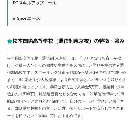
PCスキルアップコース
e-Sportコース
松本国際高等学校（通信制東京校）の特徴・強み
松本国際高等学校（通信制 東京校）は、「ひととなり教育」を掲
げ、生徒一人ひとりの個性や主体性を大切にした学びを提供する通
信制高校です。スクーリングは市ヶ谷駅から徒歩3分の立地で通いや
すく、ICT教材や少人数指導により自宅学習とのバランスも取りやす
い環境が整っています。学費は新入生で入学金5万円、授業料は1単
位あたり8000円、施設運営費などを含めても「24単位取得時で年間
約29万円〜」と比較的経済的です。自分のペースで学びたいお子さ
ま、部活動や趣味と両立したい方、個別サポートで安心して再スタ
ートを切りたいご家庭に特におすすめです。
私立高校
通信制高校