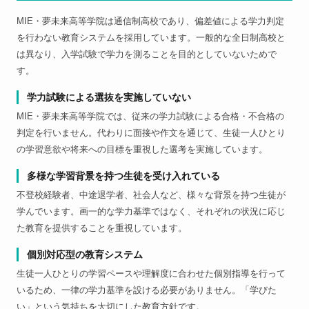
MIE・夢未来高等学院は通信制高校であり、偏差値による学力判定
を行わない教育システムを採用しています。一般的な全日制高校と
は異なり、入学試験で学力を測ることを目的としていないためで
す。
学力試験による選抜を実施していない
MIE・夢未来高等学院では、従来の学力試験による合格・不合格の
判定を行いません。代わりに面接や作文を通じて、生徒一人ひとり
の学習意欲や将来への目標を重視した選考を実施しています。
多様な学習背景を持つ生徒を受け入れている
不登校経験者、中途退学者、社会人など、様々な背景を持つ生徒が
学んでいます。画一的な学力基準ではなく、それぞれの状況に応じ
た教育を提供することを重視しています。
個別対応型の教育システム
生徒一人ひとりの学習ペースや理解度に合わせた個別指導を行って
いるため、一律の学力基準を設ける必要がありません。「学びた
い」という気持ちを大切にした教育方針です。