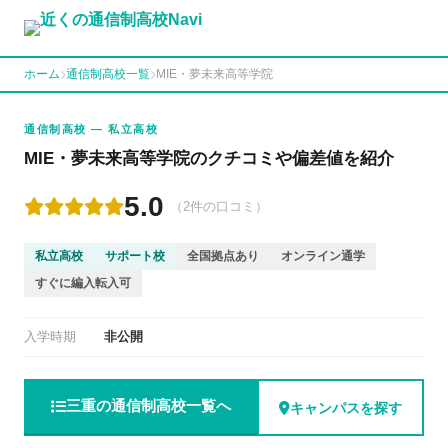
ホーム
通信制高校一覧
MIE・夢未来高等学院
通信制高校 — 私立高校
MIE・夢未来高等学院のクチコミや偏差値を紹介
5.0
（2件の口コミ）
私立高校
サポート校
全国拠点あり
オンライン通学
すぐに編入転入可
入学時期
非公開
三重の通信制高校一覧へ
キャンパスを探す