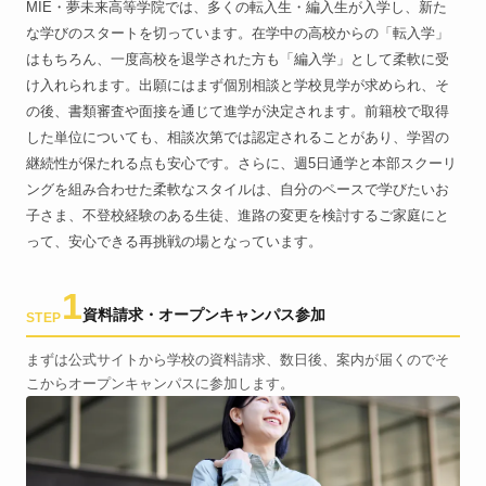
MIE・夢未来高等学院では、多くの転入生・編入生が入学し、新た
な学びのスタートを切っています。在学中の高校からの「転入学」
はもちろん、一度高校を退学された方も「編入学」として柔軟に受
け入れられます。出願にはまず個別相談と学校見学が求められ、そ
の後、書類審査や面接を通じて進学が決定されます。前籍校で取得
した単位についても、相談次第では認定されることがあり、学習の
継続性が保たれる点も安心です。さらに、週5日通学と本部スクーリ
ングを組み合わせた柔軟なスタイルは、自分のペースで学びたいお
子さま、不登校経験のある生徒、進路の変更を検討するご家庭にと
って、安心できる再挑戦の場となっています。
1
資料請求・オープンキャンパス参加
STEP
まずは公式サイトから学校の資料請求、数日後、案内が届くのでそ
こからオープンキャンパスに参加します。