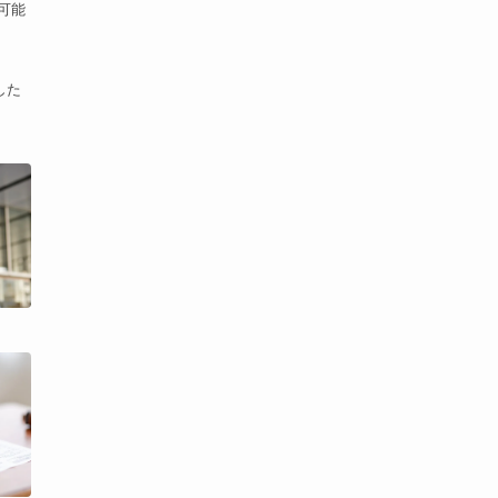
可能
した