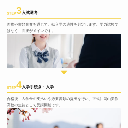
3
入試選考
STEP
面接や書類審査を通じて、転入学の適性を判定します。学力試験で
はなく、面接がメインです。
4
入学手続き・入学
STEP
合格後、入学金の支払いや必要書類の提出を行い、正式に岡山美作
高校の生徒として受講開始です。