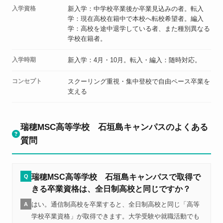
入学資格
新入学：中学校卒業後か卒業見込みの者。転入
学：現在高校在籍中で本校へ転校希望者。編入
学：高校を途中退学している者、また種別異なる
学校在籍者。
入学時期
新入学：4月・10月。転入・編入：随時対応。
コンセプト
スクーリング重視・集中登校で自由ペース卒業を
支える
瑞穂MSC高等学校 石垣島キャンパスのよくある
質問
瑞穂MSC高等学校 石垣島キャンパスで取得で
Q
きる卒業資格は、全日制高校と同じですか？
はい。通信制高校を卒業すると、全日制高校と同じ「高等
A
学校卒業資格」が取得できます。大学受験や就職活動でも