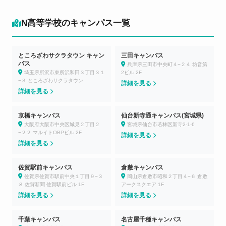
N高等学校のキャンパス一覧
ところざわサクラタウン キャン
三田キャンパス
パス
兵庫県三田市中央町４−２４ 坊音第
埼玉県所沢市東所沢和田３丁目３１
2ビル 2F
−３ ところざわサクラタウン
詳細を見る
詳細を見る
京橋キャンパス
仙台新寺通キャンパス(宮城県)
大阪府大阪市中央区城見２丁目２
宮城県仙台市若林区新寺2-1-6
−２２ マルイトOBPビル 2F
詳細を見る
詳細を見る
佐賀駅前キャンパス
倉敷キャンパス
佐賀県佐賀市駅前中央１丁目９−３
岡山県倉敷市昭和２丁目４−６ 倉敷
８ 佐賀新聞 佐賀駅前ビル 1F
アークスクエア 1F
詳細を見る
詳細を見る
千葉キャンパス
名古屋千種キャンパス