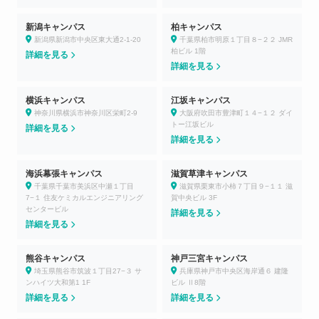
新潟キャンパス
柏キャンパス
新潟県新潟市中央区東大通2-1-20
千葉県柏市明原１丁目８−２２ JMR
柏ビル 1階
詳細を見る
詳細を見る
横浜キャンパス
江坂キャンパス
神奈川県横浜市神奈川区栄町2-9
大阪府吹田市豊津町１４−１２ ダイ
トー江坂ビル
詳細を見る
詳細を見る
海浜幕張キャンパス
滋賀草津キャンパス
千葉県千葉市美浜区中瀬１丁目
滋賀県栗東市小柿７丁目９−１１ 滋
7−１ 住友ケミカルエンジニアリング
賀中央ビル 3F
センタービル
詳細を見る
詳細を見る
熊谷キャンパス
神戸三宮キャンパス
埼玉県熊谷市筑波１丁目27−３ サ
兵庫県神戸市中央区海岸通６ 建隆
ンハイツ大和第1 1F
ビル Ⅱ8階
詳細を見る
詳細を見る