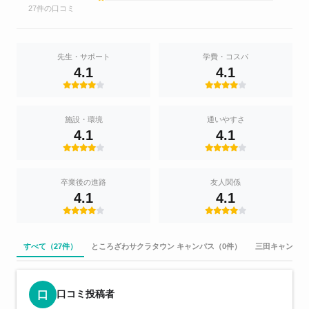
27件の口コミ
先生・サポート
学費・コスパ
4.1
4.1
施設・環境
通いやすさ
4.1
4.1
卒業後の進路
友人関係
4.1
4.1
すべて（27件）
ところざわサクラタウン キャンパス（0件）
三田キャンパス
口コミ投稿者
口