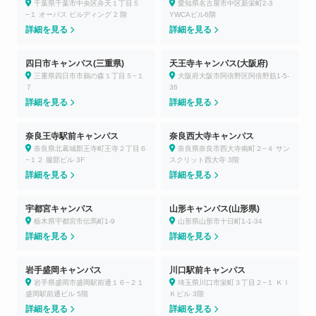
千葉県千葉市中央区弁天１丁目５
愛知県名古屋市中区新栄町2-3
−１ オーパス ビルディング 2 階
YWCAビル6階
詳細を見る
詳細を見る
四日市キャンパス(三重県)
天王寺キャンパス(大阪府)
三重県四日市市鵜の森１丁目５−１
大阪府大阪市阿倍野区阿倍野筋1-5-
７
36
詳細を見る
詳細を見る
奈良王寺駅前キャンパス
奈良西大寺キャンパス
奈良県北葛城郡王寺町王寺２丁目６
奈良県奈良市西大寺南町２−４ サン
−１２ 服部ビル 3F
スクリット西大寺 3階
詳細を見る
詳細を見る
宇都宮キャンパス
山形キャンパス(山形県)
栃木県宇都宮市伝馬町1-9
山形県山形市十日町1-1-34
詳細を見る
詳細を見る
岩手盛岡キャンパス
川口駅前キャンパス
岩手県盛岡市盛岡駅前通１６−２１
埼玉県川口市栄町３丁目２−１ ＫＩ
盛岡駅前通ビル 5階
Ｋビル 3階
詳細を見る
詳細を見る