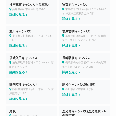
神戸三宮キャンパス(兵庫県)
秋葉原キャンパス
兵庫県神戸市中央区海岸通6
東京都千代田区外神田３丁目16番8
号 秋葉原三和東洋ビル 6階
詳細を見る
詳細を見る
立川キャンパス
群馬前橋キャンパス
東京都立川市錦町２丁目４−６ SS
群馬県前橋市表町２丁目２−６ 前橋
ビル 1F
ファーストビルディング 7階
詳細を見る
詳細を見る
茨城取手キャンパス
長崎駅前キャンパス
茨城県取手市新町１丁目８−３８ 新
長崎県長崎市西坂町２−３ 長崎駅前
町第６ビル 3階
第一生命ビルディング 3階
詳細を見る
詳細を見る
静岡沼津キャンパス
高松キャンパス(香川県)
静岡県沼津市大手町１丁目１−３ 沼
香川県高松市番町１丁目
津産業ビル 8F
詳細を見る
詳細を見る
鳥取
鹿児島キャンパス(鹿児島県) - N
高等学校
県内にキャンパスなし