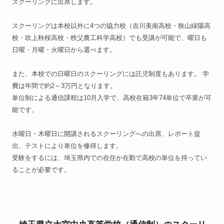
スクーリングに出席します。
スクーリングは本校以外に4つの協力校（吉川美南高校・狭山緑陽高
校・吹上秋桜高校・秩父農工科学高校）でも受講が可能で、曜日も
日曜・月曜・火曜日から選べます。
また、本校での日曜日のスクーリングには託児制度もあります。 学
費は年間で約2～3万円となります。
単位制による通信課程は10月入学で、高校在籍3年74単位で卒業が可
能です。
水曜日・木曜日に開講されるスクーリングへの出席、レポート提
出、テストにより単位を修得します。
受験をするには、埼玉県内での在住か在勤で高校の単位を持ってい
ることが必要です。
公立高校
通信制高校