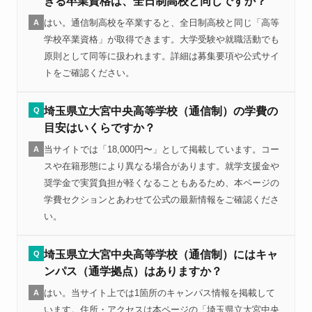
きる卒業資格は、全日制高校と同じですか？
はい。通信制高校を卒業すると、全日制高校と同じ「高等
A
学校卒業資格」が取得できます。大学受験や就職活動でも
原則として同等に扱われます。詳細は募集要項や公式サイ
トをご確認ください。
埼玉県立大宮中央高等学校（通信制）の学費の
Q
目安はいくらですか？
当サイトでは「18,000円〜」として掲載しています。コー
A
スや在籍形態により異なる場合があります。就学支援金や
奨学金で実質負担が軽くなることもあるため、本ページの
学費セクションとあわせて公式の最新情報をご確認くださ
い。
埼玉県立大宮中央高等学校（通信制）にはキャ
Q
ンパス（通学拠点）はありますか？
はい。当サイト上では1箇所のキャンパス情報を掲載して
A
います。住所・アクセスは本ページの「埼玉県立大宮中央