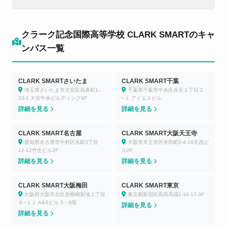
クラーク記念国際高等学校 CLARK SMARTのキャ
ンパス一覧
CLARK SMARTさいたま
CLARK SMART千葉
埼玉県さいたま市大宮区高鼻町1-
千葉県千葉市中央区弁天１丁目２
20-1 大宮中央ビルディング4F
−１ アイエスビル
詳細を見る
詳細を見る
CLARK SMART名古屋
CLARK SMART大阪天王寺
愛知県名古屋市中村区名駅3丁目
大阪市天王寺区寺田町2-4-16天昌ビ
12-12竹生ビル2F
ル2F
詳細を見る
詳細を見る
CLARK SMART大阪梅田
CLARK SMART東京
大阪府大阪市北区曾根崎新地２丁目
東京都新宿区高田馬場1-16-17-3F
６−１１ A&Sビル 5・6階
詳細を見る
詳細を見る