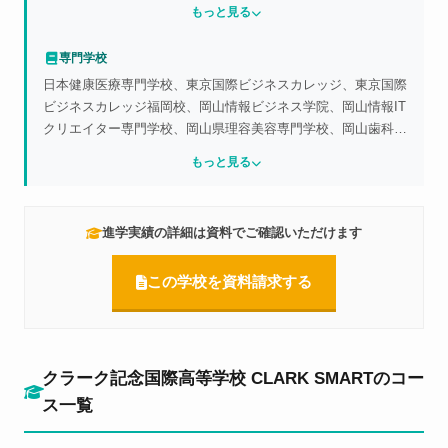
関西大学、関西学院大学、南山大学、西南学院大学、日本大
もっと見る
学、東洋大学、駒澤大学、専修大学、京都産業大学、近畿大
学、甲南大学、龍谷大学、中京大学、関西外国語大学、名古屋
専門学校
外国語大学、國學院大學、獨協大学、武蔵大学、昭和女子大
日本健康医療専門学校、東京国際ビジネスカレッジ、東京国際
学、北里大学、杏林大学、東京農業大学、日本女子大学、芝浦
ビジネスカレッジ福岡校、岡山情報ビジネス学院、岡山情報IT
工業大学、神田外語大学、名城大学、愛知大学、愛知淑徳大
クリエイター専門学校、岡山県理容美容専門学校、岡山歯科技
学、武蔵野美術大学、多摩美術大学 他
工専門学院、岡山ビジネスカレッジ、大原ビジネス公務員専門
もっと見る
学校、美作市スポーツ医療看護専門学校、広島外語専門学校、
大阪ウェディング＆ブライダル専門学校、大阪ECO動物海洋
専門学校、大阪総合デザイン専門学校、マロニエファッション
進学実績の詳細は資料でご確認いただけます
デザイン専門学校、鎌倉女子大学短期大学部通信教育、福岡こ
ども短期大学 他
この学校を資料請求する
クラーク記念国際高等学校 CLARK SMARTのコー
ス一覧