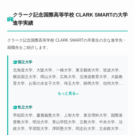
クラーク記念国際高等学校 CLARK SMARTの大学
進学実績
クラーク記念国際高等学校 CLARK SMARTの卒業生の主な進学先・
就職先をご紹介します。
国立大学
北海道大学、大阪大学、一橋大学、東京藝術大学、筑波大学、
横浜国立大学、岡山大学、広島大学、北海道教育大学、大阪教
育大学、お茶の水女子大学、埼玉大学、静岡大学、信州大学、
岐阜大学、福井大学、滋賀大学、奈良女子大学、熊本大学、宮
もっと見る
崎大学、鹿児島大学、会津大学、東京都立大学、横浜市立大
学、静岡県立大学、静岡文化芸術大学、愛知県立大学、愛知県
私立大学
立芸術大学、岐阜県立看護大学、兵庫県立大学、神戸市外国語
早稲田大学、慶應義塾大学、上智大学、東京理科大学、国際基
大学、下関市立大学、北九州市立大学
督教大学、明治大学、青山学院大学、立教大学、中央大学、法
政大学、学習院大学、津田塾大学、同志社大学、立命館大学、