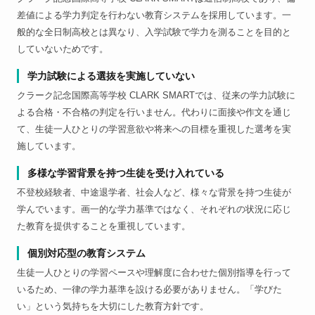
差値による学力判定を行わない教育システムを採用しています。一
般的な全日制高校とは異なり、入学試験で学力を測ることを目的と
していないためです。
学力試験による選抜を実施していない
クラーク記念国際高等学校 CLARK SMARTでは、従来の学力試験に
よる合格・不合格の判定を行いません。代わりに面接や作文を通じ
て、生徒一人ひとりの学習意欲や将来への目標を重視した選考を実
施しています。
多様な学習背景を持つ生徒を受け入れている
不登校経験者、中途退学者、社会人など、様々な背景を持つ生徒が
学んでいます。画一的な学力基準ではなく、それぞれの状況に応じ
た教育を提供することを重視しています。
個別対応型の教育システム
生徒一人ひとりの学習ペースや理解度に合わせた個別指導を行って
いるため、一律の学力基準を設ける必要がありません。「学びた
い」という気持ちを大切にした教育方針です。