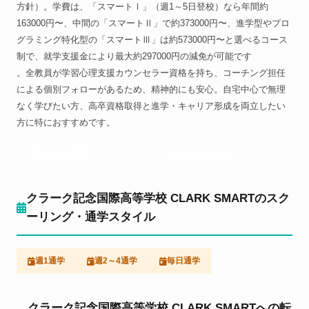
方針）。学費は、「スマートⅠ」（週1～5日登校）なら年間約
163000円〜、中間の「スマートⅡ」で約373000円〜、進学型やプロ
グラミング特化型の「スマートⅢ」は約573000円〜と選べるコース
制で、就学支援金により最大約297000円の減免が可能です
。全教員が学習心理支援カウンセラー資格を持ち、コーチング担任
による個別フォローがあるため、精神的にも安心。自宅中心で無理
なく学びたい方、高卒資格取得と進学・キャリア形成を両立したい
方に特におすすめです。
不登校対応
ネット完結
クラーク記念国際高等学校 CLARK SMARTのスク
ーリング・通学スタイル
週1通学
週2～4通学
毎日通学
クラーク記念国際高等学校 CLARK SMARTへの転