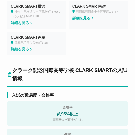
CLARK SMART横浜
CLARK SMART福岡
神奈川県横浜市中区花咲町 2-65-6
福岡県福岡市中央区平尾1-7-47
コウノビルMM21 8F
詳細を見る
詳細を見る
CLARK SMART芦屋
兵庫県芦屋市公光町1-18
詳細を見る
クラーク記念国際高等学校 CLARK SMARTの入試
情報
入試の難易度・合格率
合格率
約95%以上
書類審査と面接が中心
倍率