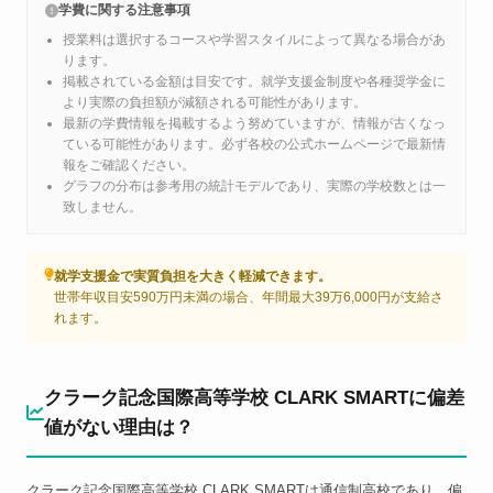
学費に関する注意事項
授業料は選択するコースや学習スタイルによって異なる場合があ
ります。
掲載されている金額は目安です。就学支援金制度や各種奨学金に
より実際の負担額が減額される可能性があります。
最新の学費情報を掲載するよう努めていますが、情報が古くなっ
ている可能性があります。必ず各校の公式ホームページで最新情
報をご確認ください。
グラフの分布は参考用の統計モデルであり、実際の学校数とは一
致しません。
就学支援金で実質負担を大きく軽減できます。
世帯年収目安590万円未満の場合、年間最大39万6,000円が支給さ
れます。
クラーク記念国際高等学校 CLARK SMARTに偏差
値がない理由は？
クラーク記念国際高等学校 CLARK SMARTは通信制高校であり、偏