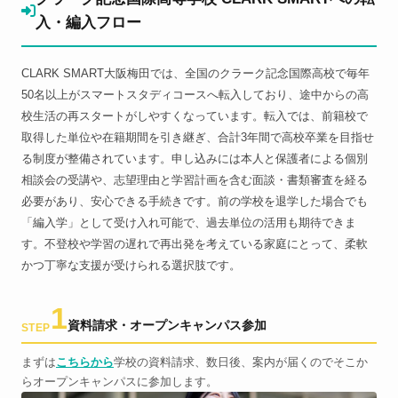
入・編入フロー
CLARK SMART大阪梅田では、全国のクラーク記念国際高校で毎年
50名以上がスマートスタディコースへ転入しており、途中からの高
校生活の再スタートがしやすくなっています。転入では、前籍校で
取得した単位や在籍期間を引き継ぎ、合計3年間で高校卒業を目指せ
る制度が整備されています。申し込みには本人と保護者による個別
相談会の受講や、志望理由と学習計画を含む面談・書類審査を経る
必要があり、安心できる手続きです。前の学校を退学した場合でも
「編入学」として受け入れ可能で、過去単位の活用も期待できま
す。不登校や学習の遅れで再出発を考えている家庭にとって、柔軟
かつ丁寧な支援が受けられる選択肢です。
1
資料請求・オープンキャンパス参加
STEP
まずは
こちらから
学校の資料請求、数日後、案内が届くのでそこか
らオープンキャンパスに参加します。