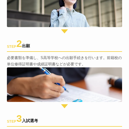
2
出願
STEP
必要書類を準備し、S高等学校への出願手続きを行います。前籍校の
単位修得証明書や成績証明書などが必要です。
3
入試選考
STEP