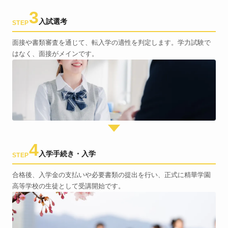
3
入試選考
STEP
面接や書類審査を通じて、転入学の適性を判定します。学力試験で
はなく、面接がメインです。
4
入学手続き・入学
STEP
合格後、入学金の支払いや必要書類の提出を行い、正式に精華学園
高等学校の生徒として受講開始です。