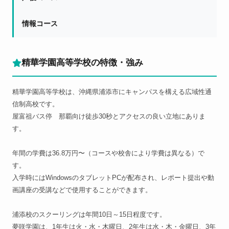
情報コース
精華学園高等学校の特徴・強み
精華学園高等学校は、沖縄県浦添市にキャンパスを構える広域性通
信制高校です。
屋富祖バス停 那覇向け徒歩30秒とアクセスの良い立地にありま
す。
年間の学費は36.8万円〜（コースや校舎により学費は異なる）で
す。
入学時にはWindowsのタブレットPCが配布され、レポート提出や動
画講座の受講などで使用することができます。
浦添校のスクーリングは年間10日～15日程度です。
夢咲学園は、1年生は火・水・木曜日、2年生は水・木・金曜日、3年