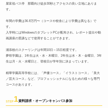
屋富祖バス停 那覇向け徒歩30秒とアクセスの良い立地にありま
す。
年間の学費は36.8万円〜（コースや校舎により学費は異なる）で
す。
入学時にはWindowsのタブレットPCが配布され、レポート提出や動
画講座の受講などで使用することができます。
浦添校のスクーリングは年間10日～15日程度です。
夢咲学園は、1年生は火・水・木曜日、2年生は水・木・金曜日、3年
生は月・火・水曜日と、登校日が学年別に決まっています。
精華学園高等学校には、「声優コース」「イラストコース」「美大
／芸大コース」など、プロフェッショナルになるための様々な専門
コースがあります。
1
資料請求・オープンキャンパス参加
STEP