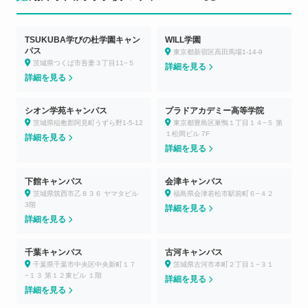
TSUKUBA学びの杜学園キャン
WILL学園
パス
東京都新宿区高田馬場1-14-9
茨城県つくば市吾妻３丁目11−５
詳細を見る
詳細を見る
シオン学苑キャンパス
プラドアカデミー高等学院
茨城県稲敷郡阿見町うずら野1-5-12
東京都豊島区巣鴨１丁目１４−５ 第
１松岡ビル 7F
詳細を見る
詳細を見る
下館キャンパス
会津キャンパス
茨城県筑西市乙８３６ ヤマタビル
福島県会津若松市駅前町６−４２
3階
詳細を見る
詳細を見る
千葉キャンパス
古河キャンパス
千葉県千葉市中央区中央新町１７
茨城県古河市本町２丁目１−３１
−１３ 第１２東ビル １階
詳細を見る
詳細を見る