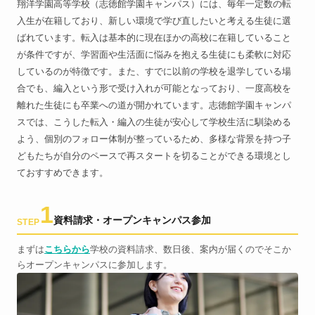
翔洋学園高等学校（志徳館学園キャンパス）には、毎年一定数の転
入生が在籍しており、新しい環境で学び直したいと考える生徒に選
ばれています。転入は基本的に現在ほかの高校に在籍していること
が条件ですが、学習面や生活面に悩みを抱える生徒にも柔軟に対応
しているのが特徴です。また、すでに以前の学校を退学している場
合でも、編入という形で受け入れが可能となっており、一度高校を
離れた生徒にも卒業への道が開かれています。志徳館学園キャンパ
スでは、こうした転入・編入の生徒が安心して学校生活に馴染める
よう、個別のフォロー体制が整っているため、多様な背景を持つ子
どもたちが自分のペースで再スタートを切ることができる環境とし
ておすすめできます。
1
資料請求・オープンキャンパス参加
STEP
まずは
こちらから
学校の資料請求、数日後、案内が届くのでそこか
らオープンキャンパスに参加します。