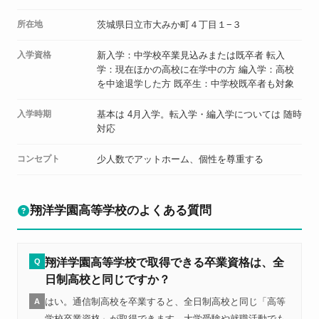
所在地
茨城県日立市大みか町４丁目１−３
入学資格
新入学：中学校卒業見込みまたは既卒者 転入
学：現在ほかの高校に在学中の方 編入学：高校
を中途退学した方 既卒生：中学校既卒者も対象
入学時期
基本は 4月入学。転入学・編入学については 随時
対応
コンセプト
少人数でアットホーム、個性を尊重する
翔洋学園高等学校のよくある質問
翔洋学園高等学校で取得できる卒業資格は、全
Q
日制高校と同じですか？
はい。通信制高校を卒業すると、全日制高校と同じ「高等
A
学校卒業資格」が取得できます。大学受験や就職活動でも