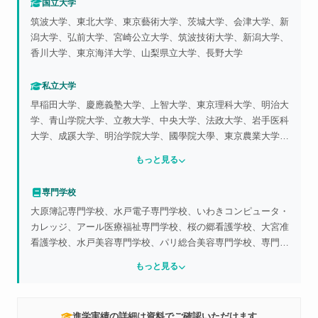
国立大学
筑波大学、東北大学、東京藝術大学、茨城大学、会津大学、新
潟大学、弘前大学、宮崎公立大学、筑波技術大学、新潟大学、
香川大学、東京海洋大学、山梨県立大学、長野大学
私立大学
早稲田大学、慶應義塾大学、上智大学、東京理科大学、明治大
学、青山学院大学、立教大学、中央大学、法政大学、岩手医科
大学、成蹊大学、明治学院大学、國學院大學、東京農業大学、
日本大学、東洋大学、駒澤大学、専修大学、大東文化大学、東
もっと見る
海大学、亜細亜大学、帝京大学、国士舘大学、多摩美術大学、
大阪芸術大学、常磐大学、いわき明星大学、東北芸術工科大
専門学校
学、文教大学、国士舘大学、実践女子大学、拓殖大学、帝京平
大原簿記専門学校、水戸電子専門学校、いわきコンピュータ・
成大学、武蔵野大学、立正大学、茨城キリスト教大学、東京医
カレッジ、アール医療福祉専門学校、桜の郷看護学校、大宮准
療保健大学、新潟青陵大学、産業能率大学、その他多数
看護学校、水戸美容専門学校、パリ総合美容専門学校、専門学
校東京モード学園、東京自動車大学校、日産栃木自動車大学
もっと見る
校、日本工学院専門学校、神田外語学院、国際ペットワールド
専門学校、ESP専門学校、ミュージカルアカデミー、テクノア
カデミー会津、EIKA美容専門学校、HAL東京、TBC学院、
進学実績の詳細は資料でご確認いただけます