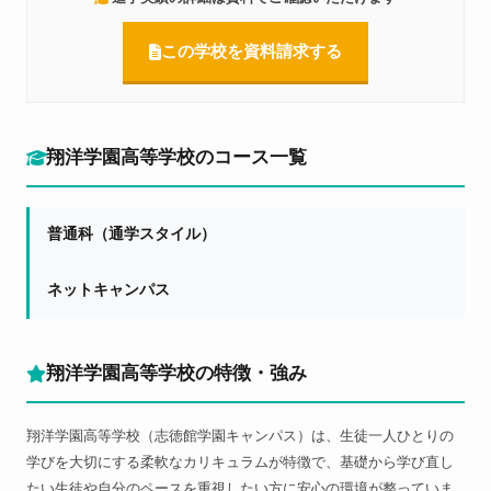
WaN国際ペットワールド専門学校、青山製図専門学校、会津
准看護高等専修学校、阿佐ヶ谷美術専門学校、アジア動物専門
この学校を資料請求する
学校、足利デザイン・ビューティ専門学校、アフロート美容専
門学校、アミューズメントメディア専門学校、茨城音楽専門学
校、看護専門学校、他多数
翔洋学園高等学校のコース一覧
普通科（通学スタイル）
ネットキャンパス
翔洋学園高等学校の特徴・強み
翔洋学園高等学校（志徳館学園キャンパス）は、生徒一人ひとりの
学びを大切にする柔軟なカリキュラムが特徴で、基礎から学び直し
たい生徒や自分のペースを重視したい方に安心の環境が整っていま