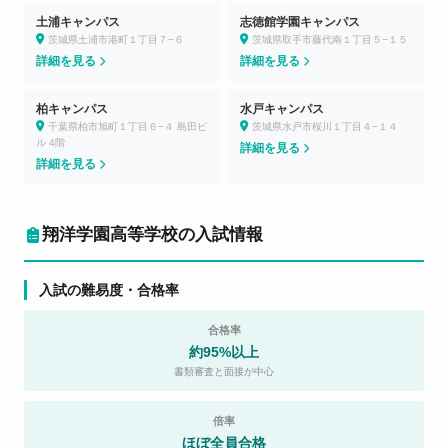
土浦キャンパス
志徳館学園キャンパス
茨城県土浦市港町１丁目７−６
茨城県取手市藤代南１丁目５−１５
詳細を見る
詳細を見る
柏キャンパス
水戸キャンパス
千葉県柏市旭町１丁目６−４ 島田ビ
茨城県水戸市桜川１丁目４−１４
ル 4階
詳細を見る
詳細を見る
翔洋学園高等学校の入試情報
入試の難易度・合格率
合格率
約95%以上
書類審査と面接が中心
倍率
ほぼ全員合格