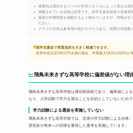
授業料は選択するコースや学習スタイルによって異なる場
掲載されている金額は目安です。就学支援金制度や各種奨
最新の学費情報を掲載するよう努めていますが、情報が古
ださい。
グラフの分布は参考用の統計モデルであり、実際の学校数
就学支援金で実質負担を大きく軽減できます。
世帯年収目安590万円未満の場合、年間最大39万6,000円
飛鳥未来きずな高等学校に偏差値がない理
飛鳥未来きずな高等学校は通信制高校であり、偏差値による
なり、入学試験で学力を測ることを目的としていないためで
学力試験による選抜を実施していない
飛鳥未来きずな高等学校では、従来の学力試験による合格・
習意欲や将来への目標を重視した選考を実施しています。