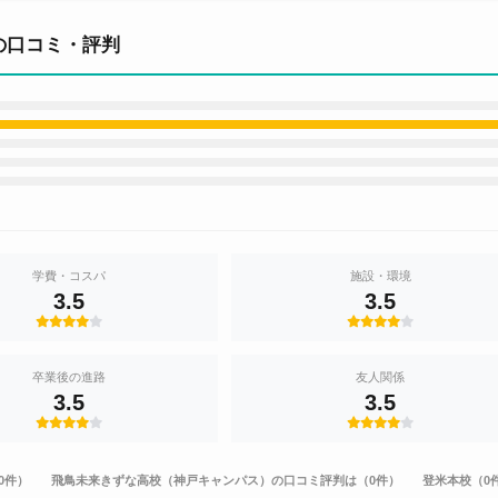
の口コミ・評判
学費・コスパ
施設・環境
3.5
3.5
卒業後の進路
友人関係
3.5
3.5
0件）
飛鳥未来きずな高校（神戸キャンパス）の口コミ評判は（0件）
登米本校（0