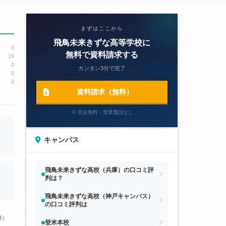
まずはここから
飛鳥未来きずな高等学校に
0
無料で資料請求する
19
0
カンタン3分で完了
0
0
資料請求（無料）
※ 完全無料・営業電話なし
キャンパス
飛鳥未来きずな高校（兵庫）の口コミ評
判は？
飛鳥未来きずな高校（神戸キャンパス）
の口コミ評判は
件）
登米本校