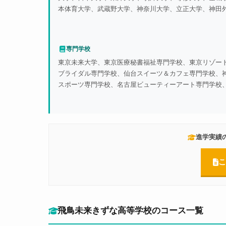
本体育大学、武蔵野大学、神奈川大学、立正大学、神田
化大学、東海大学、亜細亜大学、帝京大学、国士舘大学
学、北海道医療大学、東北学院大学、千葉工業大学、帝
京都産業大学、広島修道大学、愛知淑徳大学、名古屋学
専門学校
大学、岐阜聖徳学園大学、大阪芸術大学、同朋大学、中
東京未来大学、東京医療秘書福祉専門学校、東京リゾー
ブライダル専門学校、仙台スイーツ＆カフェ専門学校、神
スポーツ専門学校、名古屋ビューティーアート専門学校
秘書専門学校、日本外国語専門学校、神田外語学院、東京
学校、東京モード学園、専門学校ビジョナリーアーツ、文
門学校 （他多数）
進学実績
こ
飛鳥未来きずな高等学校のコース一覧