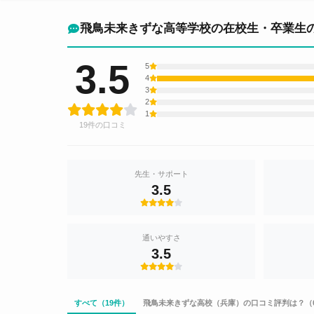
飛鳥未来きずな高等学校の在校生・卒業生
3.5
5
4
3
2
1
19件の口コミ
先生・サポート
3.5
通いやすさ
3.5
すべて（19件）
飛鳥未来きずな高校（兵庫）の口コミ評判は？（