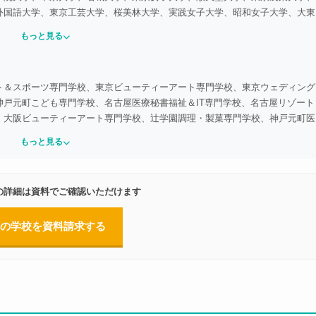
外国語大学、東京工芸大学、桜美林大学、実践女子大学、昭和女子大学、大東
、多摩美術大学、武蔵野美術大学、洗足音楽大学、日本経済大学、関東学院大
もっと見る
京平成大学、城西国際大学、名古屋外国語大学、愛知学院大学、神戸学院大学
芸大学、東海学園大学、名古屋学院大学、中部大学、日本福祉大学、愛知みず
部学院大学、岡崎女子大学、名古屋文理大学
ト＆スポーツ専門学校、東京ビューティーアート専門学校、東京ウェディング
戸元町こども専門学校、名古屋医療秘書福祉＆IT専門学校、名古屋リゾート
、大阪ビューティーアート専門学校、辻学園調理・製菓専門学校、神戸元町医
デザイン専門学校、東京コミュニケーションアート専門学校、東京YMCA専
もっと見る
化服装学院、アミューズメントメディア総合学院、読売自動車大学校、IAA
の詳細は資料でご確認いただけます
の学校を資料請求する