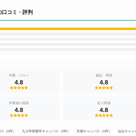
の口コミ・評判
学費・コスパ
施設・環境
4.8
4.8
卒業後の進路
友人関係
4.8
4.8
ス（0件）
九大学研都市キャンパス（0件）
京都キャンパス（0件）
仙台キャン