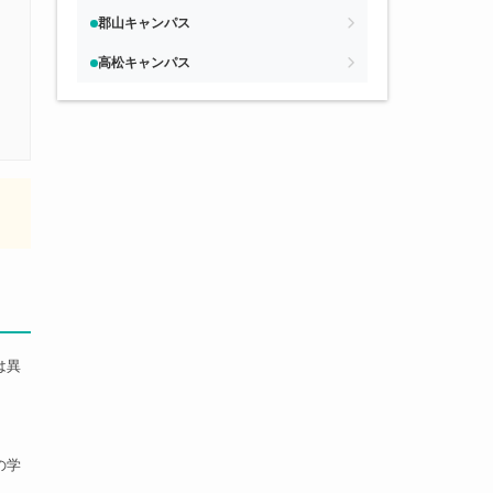
郡山キャンパス
高松キャンパス
く
は異
の学