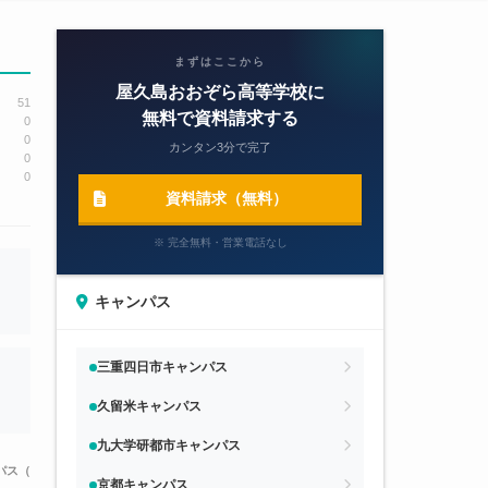
まずはここから
屋久島おおぞら高等学校に
51
無料で資料請求する
0
0
カンタン3分で完了
0
0
資料請求（無料）
※ 完全無料・営業電話なし
キャンパス
三重四日市キャンパス
久留米キャンパス
九大学研都市キャンパス
パス（0件）
佐賀キャンパス（0件）
倉敷キャンパス（0件）
厚木キャンパス（0
京都キャンパス