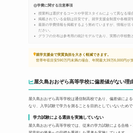
学費に関する注意事項
授業料は選択するコースや学習スタイルによって異なる場
掲載されている金額は目安です。就学支援金制度や各種奨
最新の学費情報を掲載するよう努めていますが、情報が古
ださい。
グラフの分布は参考用の統計モデルであり、実際の学校数
就学支援金で実質負担を大きく軽減できます。
世帯年収目安590万円未満の場合、年間最大39万6,000円
屋久島おおぞら高等学校に偏差値がない理
屋久島おおぞら高等学校は通信制高校であり、偏差値による
なり、入学試験で学力を測ることを目的としていないためで
学力試験による選抜を実施していない
屋久島おおぞら高等学校では、従来の学力試験による合格・
習意欲や将来への目標を重視した選考を実施しています。