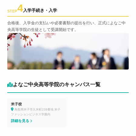
4
入学手続き・入学
STEP
合格後、入学金の支払いや必要書類の提出を行い、正式によなご中
央高等学院の生徒として受講開始です。
よなご中央高等学院のキャンパス一覧
米子校
鳥取県米子市久米町239番地 米子
ファッションビジネス学園内
詳細を見る