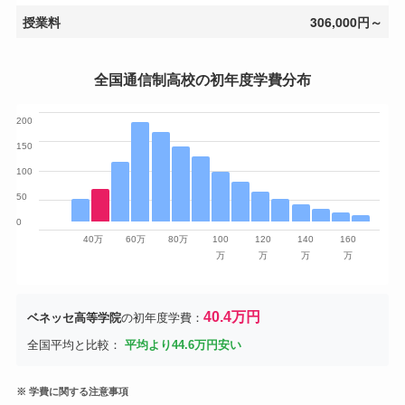
授業料
306,000円～
全国通信制高校の初年度学費分布
200
150
100
50
0
40万
60万
80万
100
120
140
160
万
万
万
万
40.4万円
ベネッセ高等学院
の初年度学費：
全国平均と比較：
平均より44.6万円安い
※ 学費に関する注意事項