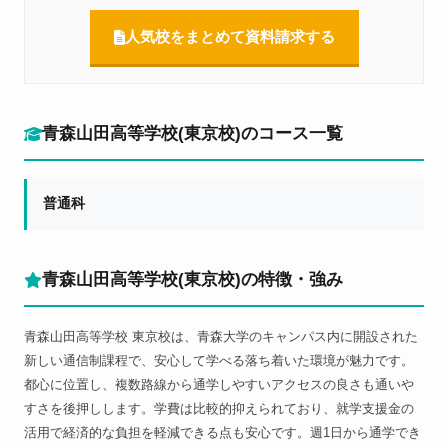
学園大学、昭和女子大学、駿河台大学、成城大学、成蹊大学、
大東文化大学、高千穂大学、玉川大学、千葉工業大学、千葉商
人気校をまとめて資料請求する
科大学、中央学院大学、帝京大学、帝京平成大学、桐蔭横浜大
学、東海大学、東京工科大学、東京国際大学、東京情報大学、
東京女子体育大学、東京電機大学、東京都市大学、東京福祉大
学、東京富士大学、獨協大学、名古屋商科大学、日本女子体育
青森山田高等学校(東京校)のコース一覧
大学、日本体育大学、白鴎大学、佛教大学、文教大学、文京学
院大学、平成国際大学、武蔵野音楽大学、明海大学、明治学院
大学、山梨学院大学、立正大学、流通経済大学、近畿大学、関
普通科
西国際大学、京都橘大学、摂南大学、中京大学、京都芸術大学
青森山田高等学校(東京校)の特徴・強み
青森山田高等学校 東京校は、青森大学のキャンパス内に開設された
新しい通信制課程で、安心して学べる落ち着いた環境が魅力です。
都心に位置し、複数路線から通学しやすいアクセスの良さも通いや
すさを後押しします。学費は比較的抑えられており、就学支援金の
活用で経済的な負担を軽減できる点も安心です。週1日から通学でき