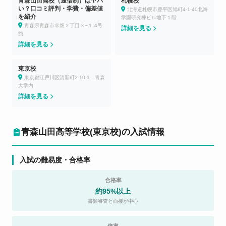
青森山田高校（通信制）はヤバ
札幌校
い？口コミ評判・学費・偏差値
北海道札幌市豊平区旭町4-1-40北海
を紹介
学園研究棟ビル地下１階
青森県青森市幸畑２丁目３−１ 4号
詳細を見る
館
詳細を見る
東京校
東京都江戸川区清新町2-10-1 青森
大学内
詳細を見る
青森山田高等学校(東京校)の入試情報
入試の難易度・合格率
合格率
約95%以上
書類審査と面接が中心