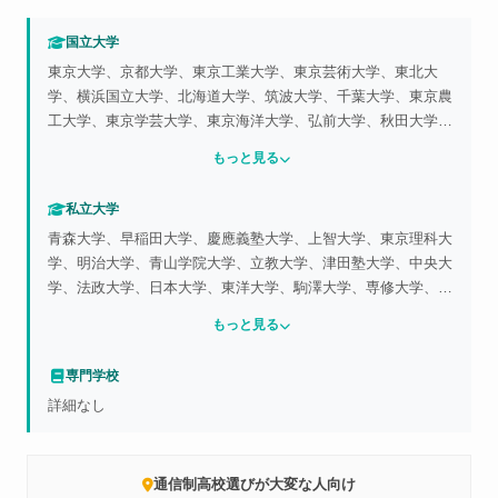
国立大学
東京大学、京都大学、東京工業大学、東京芸術大学、東北大
学、横浜国立大学、北海道大学、筑波大学、千葉大学、東京農
工大学、東京学芸大学、東京海洋大学、弘前大学、秋田大学、
岩手大学、宮城教育大学、茨城大学、埼玉大学、富山大学、高
もっと見る
知大学、佐賀大学、釧路公立大学、青森公立大学、青森県立保
健大学、横浜市立大学、奈良県立女子大学、和歌山県立医科大
私立大学
学、防衛医科大学校、防衛大学校
青森大学、早稲田大学、慶應義塾大学、上智大学、東京理科大
学、明治大学、青山学院大学、立教大学、津田塾大学、中央大
学、法政大学、日本大学、東洋大学、駒澤大学、専修大学、同
志社大学、立命館大学、関西大学、北里大学、杏林大学、順天
もっと見る
堂大学、東京歯科大学、東京女子大学、東京農業大学、金沢医
科歯科大学、松本歯科大学、札幌大学、札幌学院大学、札幌国
専門学校
際大学、函館大学、北海学園大学、北海道医療大学、仙台大
詳細なし
学、東北学院大学、東北福祉大学、東北薬科大学、富士大学、
北翔大学、神奈川大学、神奈川工科大学、神田外語大学、関東
学院大学、国立音楽大学、工学院大学、国学院大学、国士舘大
学、芝浦工業大学、淑徳大学、城西大学、城西国際大学、尚美
通信制高校選びが大変な人向け