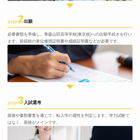
2
出願
STEP
必要書類を準備し、青森山田高等学校(東京校)への出願手続きを行い
ます。前籍校の単位修得証明書や成績証明書などが必要です。
3
入試選考
STEP
面接や書類審査を通じて、転入学の適性を判定します。学力試験で
はなく、面接がメインです。