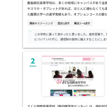
鹿島朝日高等学校は、多くの地域にキャンパスがあり全
やスマホ・タブレットがあれば、ほとんど通わなくても
た難関大学への進学実績もあり、オプションコースの数も
宅学習」「ネット指導」など、自分のペースに合わせて
集中スクーリング
週1通学
週2～4通学
"
この学校に通って良かったと思いました。高校受験で、
についていけずに、通信制の高校に編入することにしま
し、大学進学をすることができました。
2
RANK
さくら国際高等学校（飯田橋学習センター）は、個別対