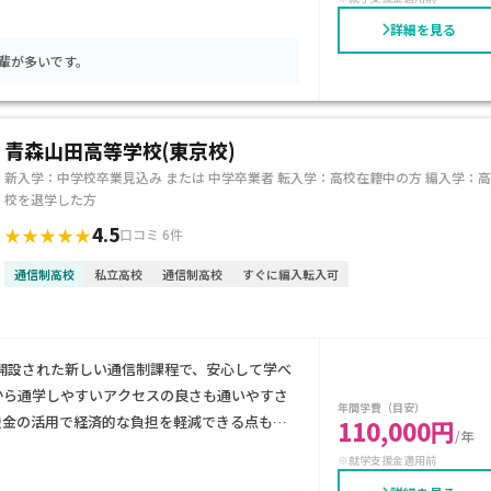
あるご家庭に特におすすめできる選択肢です。
詳細を見る
ーな先輩が多いです。
青森山田高等学校(東京校)
新入学：中学校卒業見込み または 中学卒業者 転入学：高校在籍中の方 編入学：高
校を退学した方
4.5
★★★★★
口コミ 6件
通信制高校
私立高校
通信制高校
すぐに編入転入可
開設された新しい通信制課程で、安心して学べ
から通学しやすいアクセスの良さも通いやすさ
年間学費（目安）
援金の活用で経済的な負担を軽減できる点も安
110,000円
/年
したサポート体制で、学び直しをしたい生徒
※就学支援金適用前
目指せる学校としておすすめです。