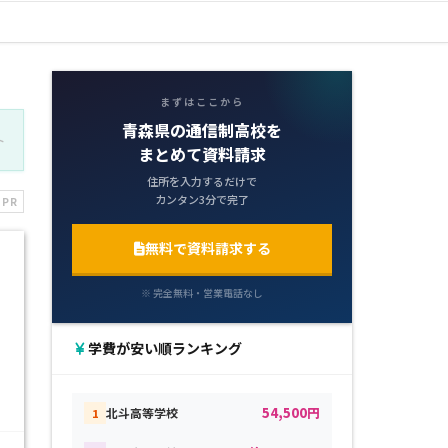
まずはここから
青森県の通信制高校を
ト
まとめて資料請求
住所を入力するだけで
カンタン3分で完了
PR
無料で資料請求する
※ 完全無料・営業電話なし
学費が安い順ランキング
54,500円
北斗高等学校
1