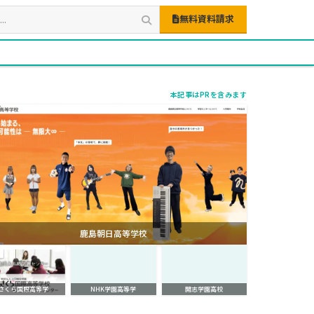
無料資料請求
本記事はPRを含みます
鹿島朝日高等学校
さくら国際高等学
NHK学園高等学
開志学園高校