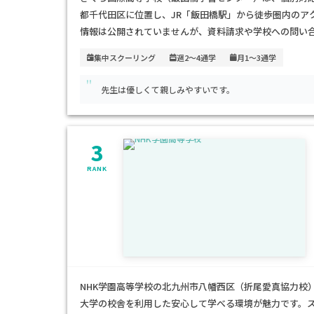
都千代田区に位置し、JR「飯田橋駅」から徒歩圏内のア
情報は公開されていませんが、資料請求や学校への問い
学校は、不登校経験者や発達障害などの特別な支援が必
集中スクーリング
週2～4通学
月1～3通学
ームな環境で個別対応の学習支援を行っています。また
"
を目指す生徒にも対応しています。部活動や学校行事も
先生は優しくて親しみやすいです。
深めることができます。特に、個別の支援が必要な生徒
3
RANK
NHK学園高等学校の北九州市八幡西区（折尾愛真協力校
大学の校舎を利用した安心して学べる環境が魅力です。