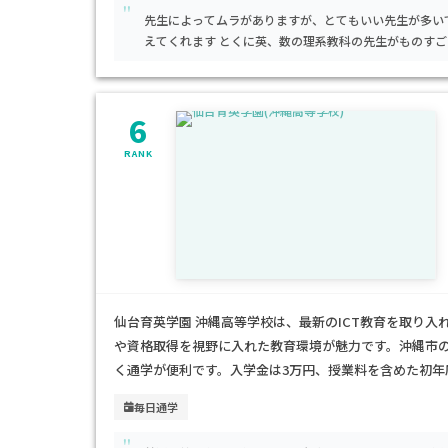
"
先生によってムラがありますが、とてもいい先生が多いです 0時間目から8時間目終了後まで熱
えてくれます とくに英、数の理系教科の先生がものすごくわかりやすいです 実際、成績もよいですし、
模試で結構な偏差値を出すことができました。
6
RANK
仙台育英学園 沖縄高等学校は、最新のICT教育を取り
や資格取得を視野に入れた教育環境が魅力です。沖縄市
く通学が便利です。入学金は3万円、授業料を含めた初年
的負担が小さく、世帯の年収次第では実質的な無償化が可
毎日通学
性的な部活動もあり、多様な興味への進路を支援する学校
"
活かせる環境を望むご家庭に特におすすめです。