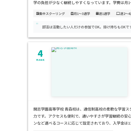
学の負担が少なく継続しやすくなっています。学費は月1
ス」で、就学支援金制度を活用すると実質10万円前後と
集中スクーリング
月1～3通学
週1通学
週2～
験があり、自分のペースで学びたいお子さまや、無理な
"
部活は活動したい人だけの参加でOK。掛け持ちもOKで
4
RANK
開志学園高等学校 青森校は、通信制高校の柔軟な学習ス
力です。アクセスも便利で、通いやすさが学習継続の安心
ンなど選べるコースに応じて設定されており、入学金は1
れば約34万円～60万円程度と明瞭です。不登校経験が