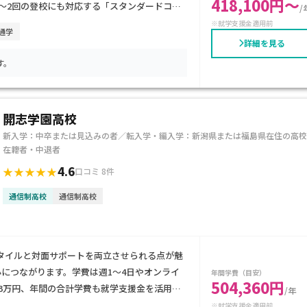
418,100円～
〜2回の登校にも対応する「スタンダードコー
/
なり、家計への負担も抑えられます。不登校経
※就学支援金適用前
4通学
く卒業を目指したい方に特におすすめです。
詳細を見る
す。
開志学園高校
新入学：中卒または見込みの者／転入学・編入学：新潟県または福島県在住の高校
在籍者・中退者
4.6
★★★★★
口コミ 8件
通信制高校
通信制高校
タイルと対面サポートを両立させられる点が魅
につながります。学費は週1〜4日やオンライ
年間学費（目安）
504,360円
3万円、年間の合計学費も就学支援金を活用す
/年
あるお子さまや、自宅での学びが中心でも適切な
※就学支援金適用前