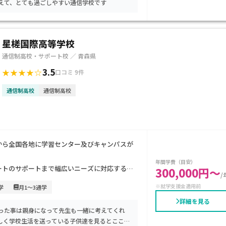
えて、とても過ごしやすい通信学校です
星槎国際高等学校
通信制高校・サポート校 ／ 青森県
3.5
★★★★☆
口コミ 9件
通信制高校
通信制高校
から全国各地に学習センター及びキャンパスが
年間学費（目安）
ートのサポートまで幅広いニーズに対応するカ
300,000円～
/
※就学支援金適用前
学
月1～3通学
詳細を見る
一人ひとりにあった個別の指導計画で細かなサ
った事は親身になって先生も一緒に考えてくれ
しく学校生活を送っている子供達を見るとここの