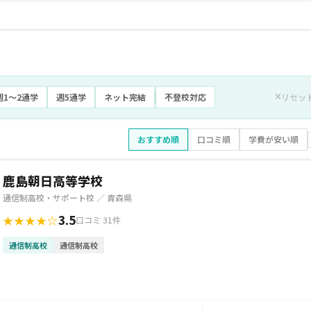
週1〜2通学
週5通学
ネット完結
不登校対応
リセッ
おすすめ順
口コミ順
学費が安い順
鹿島朝日高等学校
通信制高校・サポート校 ／ 青森県
3.5
★★★★☆
口コミ 31件
通信制高校
通信制高校