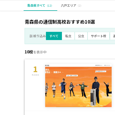
青森県すべて
八戸エリア
（12）
（2）
青森県の通信制高校おすすめ
10
選
絞り込み
すべて
私立
公立
サポート校
10校
を表示中
1
RANK