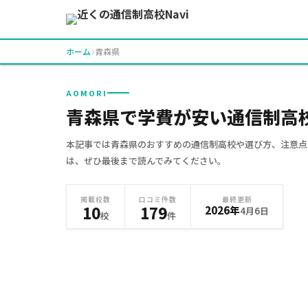
ホーム
青森県
AOMORI
青森県で学費が安い通信制高校
本記事では青森県のおすすめの通信制高校や選び方、注意点
は、ぜひ最後まで読んでみてください。
掲載校数
口コミ件数
最終更新
10
179
2026年
4月6日
校
件