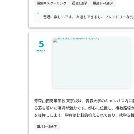
集中スクーリング
週1通学
週2～4通学
支援を受けたい方、また進学や専門分野学習にも興味が
"
普通に楽しいです。 友達もできるし、フレンドリ
5
RANK
青森山田高等学校 東京校は、青森大学のキャンパス内に
る落ち着いた環境が魅力です。都心に位置し、複数路線
を後押しします。学費は比較的抑えられており、就学支
心です。週1日から通学できる柔軟な学習スタイルと充実
月1～3通学
や、不登校経験のあるお子さまにも無理なく高校卒業を