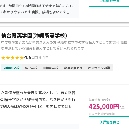
詳細を見る
心におし
仙台育英学園(沖縄高等学校)
中学校卒業者または卒業見込みの方 他高校在学中の方も転入学として対応可 高校
を中退している場合も編入学として受け入れられます
4.5
★★★★★
口コミ 4件
通信制高校
私立高校
通信制高校
全国拠点あり
オンライン通学
入れた設備が整った全日制高校として、自立学習
の胡屋十字路から徒歩圏内で、バス停からも近
年間学費（目安）
425,000円
度納入額は約42万6千円と、県内私立では比較
/年
能です。e‑スポーツや投資、なぎなたなど個
※就学支援金適用前
です。不登校経験のある生徒や、ICTや個性を
詳細を見る