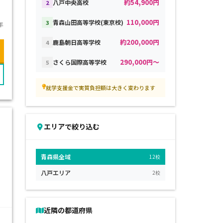
約54,900円
八戸中央高校
2
110,000円
青森山田高等学校(東京校)
3
年
約200,000円
鹿島朝日高等学校
4
290,000円～
さくら国際高等学校
5
就学支援金で実質負担額は大きく変わります
エリアで絞り込む
青森県全域
12校
八戸エリア
2校
近隣の都道府県