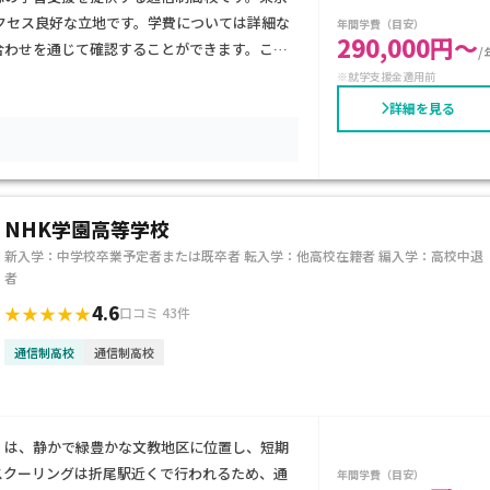
クセス良好な立地です。学費については詳細な
年間学費（目安）
290,000円～
合わせを通じて確認することができます。この
/
要な生徒を支援しており、少人数制のアットホ
※就学支援金適用前
、進学コースや専門コースもあり、進学や就職
詳細を見る
充実しており、学校生活を楽しみながら学びを
におすすめの学校です。
NHK学園高等学校
新入学：中学校卒業予定者または既卒者 転入学：他高校在籍者 編入学：高校中退
者
4.6
★★★★★
口コミ 43件
通信制高校
通信制高校
）は、静かで緑豊かな文教地区に位置し、短期
スクーリングは折尾駅近くで行われるため、通
年間学費（目安）