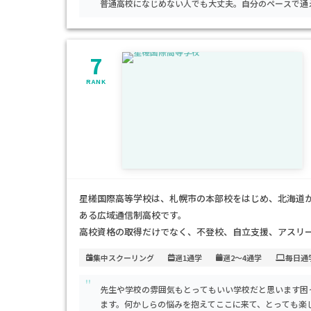
普通高校になじめない人でも大丈夫。自分のペースで通
7
RANK
星槎国際高等学校は、札幌市の本部校をはじめ、北海道
ある広域通信制高校です。
高校資格の取得だけでなく、不登校、自立支援、アスリ
リキュラムがあります。
集中スクーリング
週1通学
週2～4通学
毎日通
"
習熟度に合わせたクラス編成や、全国モデルにもなった
先生や学校の雰囲気もとってもいい学校だと思います困
ポートを受けることができます。
ます。何かしらの悩みを抱えてここに来て、とっても楽