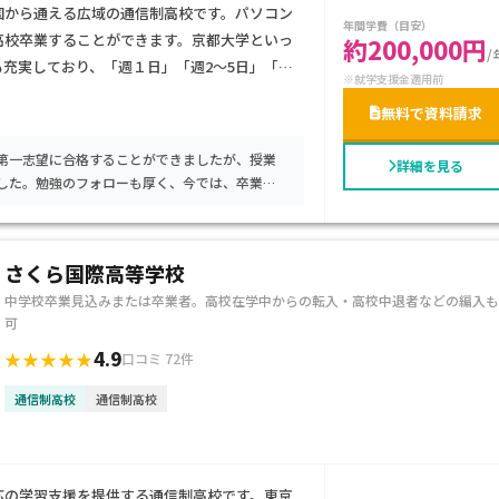
国から通える広域の通信制高校です。パソコン
年間学費（目安）
高校卒業することができます。京都大学といっ
約200,000円
/
充実しており、「週１日」「週2〜5日」「自
※就学支援金適用前
登校日数を決めて通学ができます。
無料で資料請求
第一志望に合格することができましたが、授業
詳細を見る
した。勉強のフォローも厚く、今では、卒業
さくら国際高等学校
中学校卒業見込みまたは卒業者。高校在学中からの転入・高校中退者などの編入も
可
4.9
★★★★★
口コミ 72件
通信制高校
通信制高校
応の学習支援を提供する通信制高校です。東京