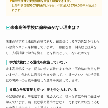
就学支援金で実質負担を大きく軽減できます。
世帯年収目安590万円未満の場合、年間最大39万6,000円が支給さ
れます。
未来高等学校に偏差値がない理由は？
未来高等学校は通信制高校であり、偏差値による学力判定を行わな
い教育システムを採用しています。一般的な全日制高校とは異な
り、入学試験で学力を測ることを目的としていないためです。
学力試験による選抜を実施していない
未来高等学校では、従来の学力試験による合格・不合格の判定を行
いません。代わりに面接や作文を通じて、生徒一人ひとりの学習意
欲や将来への目標を重視した選考を実施しています。
多様な学習背景を持つ生徒を受け入れている
不登校経験者、中途退学者、社会人など、様々な背景を持つ生徒が
学んでいます。画一的な学力基準ではなく、それぞれの状況に応じ
た教育を提供することを重視しています。