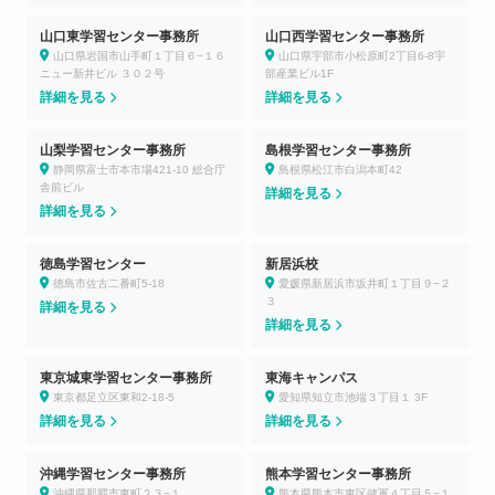
山口東学習センター事務所
山口西学習センター事務所
山口県岩国市山手町１丁目６−１６
山口県宇部市小松原町2丁目6-8宇
ニュー新井ビル ３０２号
部産業ビル1F
詳細を見る
詳細を見る
山梨学習センター事務所
島根学習センター事務所
静岡県富士市本市場421-10 総合庁
島根県松江市白潟本町42
舎前ビル
詳細を見る
詳細を見る
徳島学習センター
新居浜校
徳島市佐古二番町5-18
愛媛県新居浜市坂井町１丁目９−２
３
詳細を見る
詳細を見る
東京城東学習センター事務所
東海キャンパス
東京都足立区東和2-18-5
愛知県知立市池端３丁目１ 3F
詳細を見る
詳細を見る
沖縄学習センター事務所
熊本学習センター事務所
沖縄県那覇市東町２３−１
熊本県熊本市東区健軍４丁目５−１