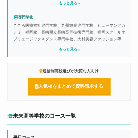
もっと見る
名古屋学院大学、九州産業大学、鹿児島国際大学、久留米大
学、大谷大学、愛知淑徳大学、中部学院大学、岐阜協立大学、
専門学校
中京学院大学短期大学部、長崎短期大学、長崎女子短期大学、
こころ医療福祉専門学校、九州観光専門学校、ヒューマンアカ
香蘭女子短期大学、大阪音楽大学短期大学部
デミー福岡校、長崎県立長崎高等技術専門校、福岡スクールオ
ブミュージック＆ダンス専門学校、大村美容ファッション専門
学校、長崎県立佐世保高等技術専門校、中村調理製菓専門学
もっと見る
校、メトロITビジネスカレッジ、福岡医健スポーツ専門学校、
鹿児島医療技術専門学校、長崎市医師会看護専門学校、専門学
校福岡ビジョナリーアーツ、日本工学院専門学校、長崎公務員
通信制高校選びが大変な人向け
専門学校、福岡ベルエポック美容専門学校、日本リハビリテー
ション専門学校、長崎県美容専門学校、福岡ビューティアート
人気校をまとめて資料請求する
専門学校、KADOKAWAアニメ声優アカデミー専門部、佐世保
美容専門学校、福岡ウエディング＆ブライダル専門学校、日本
デザイナー学院九州校、福岡ECO動物海洋専門学校、文化服
装学院専門学校、九州デザイナー学院専門学校、専門学校ESP
エンタテイメント福岡、その他多数
未来高等学校のコース一覧
平日コース