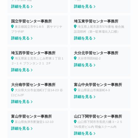
詳細を見る
詳細を見る
国立学習センター事務所
埼玉東学習センター事務所
東京都国立市中1-8-5 茜サマリヤ
埼玉県上尾市原市576番地 複合施
プラザ4F
設花咲村（第一駐車場出入口横）
詳細を見る
詳細を見る
埼玉西学習センター事務所
大分北学習センター事務所
埼玉県富士見市ふじみ野東１丁目１
大分市羽田8組-2
２−１４ プランタン２１ ２F
詳細を見る
詳細を見る
大分南学習センター事務所
富山中央学習センター事務所
大分県大分市金池町2丁目14-23 谷
富山県富山市南新町4-3
口ビル2F
詳細を見る
詳細を見る
富山学習センター事務所
山口下関学習センター事務所
富山県魚津市釈迦堂1-12-10
山口県下関市市長府八幡３−２５
TAI長府ビル内 明倫スクール内
詳細を見る
詳細を見る