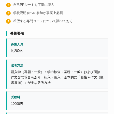
自己PRシートを丁寧に記入
学校説明会への参加が事実上必須
希望する専門コースについて調べておく
募集要項
募集人員
約200名
選考方法
新入学（専願・一般）：学力検査（基礎・一般）および面接、
作文含む場合もあり 転入・編入：基本的に「面接＋作文（願
書裏面）」が主な選考方法
受験料
10000円