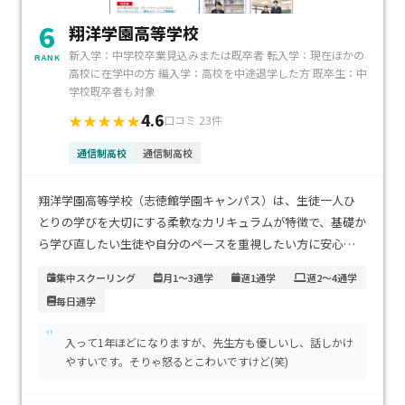
6
翔洋学園高等学校
新入学：中学校卒業見込みまたは既卒者 転入学：現在ほかの
RANK
高校に在学中の方 編入学：高校を中途退学した方 既卒生：中
学校既卒者も対象
4.6
★★★★★
口コミ 23件
通信制高校
通信制高校
翔洋学園高等学校（志徳館学園キャンパス）は、生徒一人ひ
とりの学びを大切にする柔軟なカリキュラムが特徴で、基礎か
ら学び直したい生徒や自分のペースを重視したい方に安心の
環境が整っています。最寄り駅からのアクセスも良く、通学が
集中スクーリング
月1～3通学
週1通学
週2～4通学
負担になりにくい点も魅力です。学費は比較的リーズナブル
毎日通学
で、家庭の経済的な負担を抑えながら学習に集中できるのも大
きなメリットです。不登校経験から再出発を考える生徒や、落
"
入って1年ほどになりますが、先生方も優しいし、話しかけ
ち着いた環境で確実に高校卒業を目指したい方に特におすす
やすいです。そりゃ怒るとこわいですけど(笑)
めです。