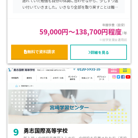
遅れていた勉強も自分の体調に合わせながら、少しずつ追
東京都には新宿キャンパス、池袋キャンパスを始め、 62ヶ所
い付いていきました。いきなり全部を取り戻すことは難し
のキャンパスがあります。
いけれど、こつこつと頑張っていることを先生は理解して
くれるのでとても勉強がしやすい環境です。
年間学費（目安）
週１から週５まで、自分のライフスタイルに合わせてキャンパ
59,000円～138,700円程度
/年
スへ通学可能です。
※就学支援金適用前
年間数日のスクーリング以外は自宅で学習するコースもあり、
自分のペースで学習できます。
無料で資料請求
詳細を見る
大学進学コースでは、スマホやタブレットで個別指導などを
受けることができます。
医学部、獣医学部、歯学部、薬学部、看護医療学部などの難
関の受験にもしっかりしたサポートがあります。
9
勇志国際高等学校
新入学：中学校卒業見込みの方、中学校を卒業された方（高校