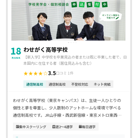
学費免除制度もあり、就学支援金の利用も可能です。
18
わせがく高等学校
【新入学】中学校を卒業見込の者または既に卒業した者で、日
RANK
本国内に在住する者（居住見込みも含む）
3.5
★★★★☆
口コミ 1件
通信制高校
通信制高校
不登校対応
ネット完結
​わせがく高等学校（東京キャンパス）は、生徒一人ひとりの
個性と夢を尊重し、少人数制のアットホームな環境で学べる
通信制高校です。​JR山手線・西武新宿線・東京メトロ東西線
「高田馬場駅」早稲田口から徒歩1分と、通学に非常に便利な
集中スクーリング
週2～4通学
毎日通学
立地です。 ​学習スタイルは全日型（週5日制）、通学型（週2
日制）、自学型（通信制）から選択可能で、学費はスタイルに