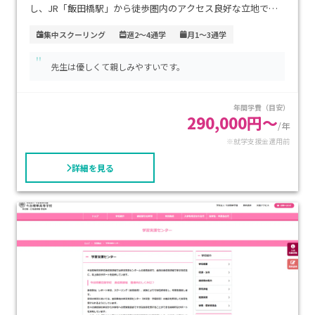
し、JR「飯田橋駅」から徒歩圏内のアクセス良好な立地で
す。学費については詳細な情報は公開されていませんが、資料
集中スクーリング
週2～4通学
月1～3通学
請求や学校への問い合わせを通じて確認することができます。
"
この学校は、不登校経験者や発達障害などの特別な支援が必
先生は優しくて親しみやすいです。
要な生徒を支援しており、少人数制のアットホームな環境で個
別対応の学習支援を行っています。また、進学コースや専門コ
年間学費（目安）
ースもあり、進学や就職を目指す生徒にも対応しています。部
290,000円～
活動や学校行事も充実しており、学校生活を楽しみながら学び
/年
※就学支援金適用前
を深めることができます。特に、個別の支援が必要な生徒にお
すすめの学校です。
詳細を見る