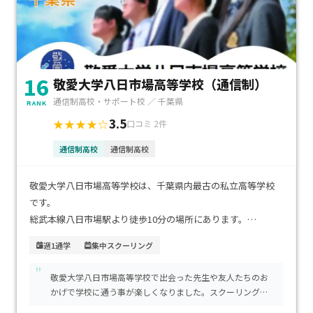
16
敬愛大学八日市場高等学校（通信制）
通信制高校・サポート校 ／ 千葉県
RANK
3.5
★★★★☆
口コミ 2件
通信制高校
通信制高校
敬愛大学八日市場高等学校は、千葉県内最古の私立高等学校
です。
総武本線八日市場駅より徒歩10分の場所にあります。
週1通学
集中スクーリング
全日制課程と通信制課程が併設されており、通信制から全日
"
制、全日制から通信制への転籍が可能です。
敬愛大学八日市場高等学校で出会った先生や友人たちのお
かげで学校に通う事が楽しくなりました。スクーリングで
通信制課程には４つのコースがあり、年10日のスクーリング
出会うことができた友人達と意気投合してからは、課題を