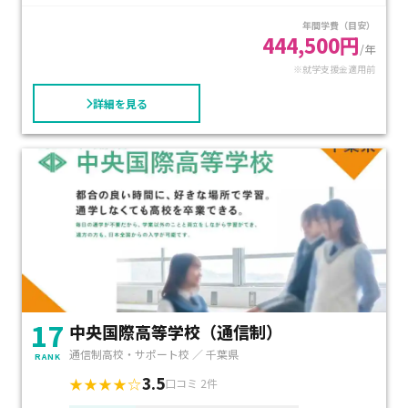
で高校卒業資格取得を目指せるコースや、土曜日と日曜日の
ちゃんとこなして毎回必ずスクーリングに行くようになり
年間学費（目安）
いずれかに出席する週２コースなどがあります。
ました。
444,500円
/年
※就学支援金適用前
レポートでわからないことがあれば、Webサイトから気軽に
質問できる環境も整っており、サポート体制は万全です。
詳細を見る
生徒数が100人以下のため、一人一人に目が行き届く丁寧な指
導が行われています。
県内通信制高校の中で最も退学者が少なく、卒業率が98%と
非常に高い学校です。
17
中央国際高等学校（通信制）
通信制高校・サポート校 ／ 千葉県
RANK
3.5
★★★★☆
口コミ 2件