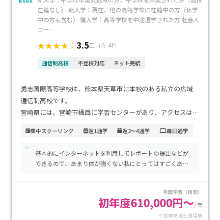
RANK
在籍なし） 転入学：現在、他の高等学校に在籍中の方（休学
中の方も含む） 編入学：高等学校を中途退学された方 社会人
コー…
3.5
★★★★☆
口コミ 4件
通信制高校
不登校対応
ネット完結
勇志国際高等学校は、熊本県天草市に本校のある私立の広域
通信制高校です。
宮崎県には、宮崎市橘西に学習センターがあり、アクセスは
JR宮崎駅から徒歩10分です。
集中スクーリング
週1通学
週2～4通学
毎日通学
"
宮崎県中心部の宮崎ナナイロ内にあるため、市内はもちろ
基本的にインターネットを利用してレポートの提出などが
ん、市外からでも通いやすい場所になります。
できるので、あまり体が強くない私にとってはすごくあり
スクーリングは各学習センターに年5〜7日通うか、本校で年1
がたい場所です。わからないところなどもあって大変な部
回行われる4泊5日の集中スクーリングに参加します。
分もありますが、それもフォローしてくれるので助かりま
年間学費（目安）
す。
初年度610,000円～
/年
勇志国際高等学校はネットを活用した学習ができ、オンライン
※就学支援金適用前
でのレポート作成、添削、提出が可能です。