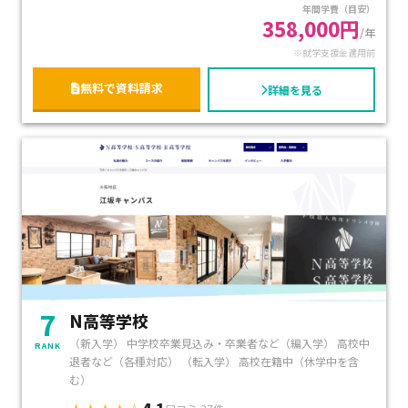
年間学費（目安）
358,000円
/年
※就学支援金適用前
無料で資料請求
詳細を見る
7
N高等学校
（新入学） 中学校卒業見込み・卒業者など（編入学） 高校中
RANK
退者など（各種対応） （転入学） 高校在籍中（休学中を含
む）