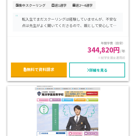
なく安心です。学費は私立高校と同程度ですが、就学支援金の
集中スクーリング
週1通学
週2～4通学
活用で経済的な負担を軽減できます。自分のペースで学習を進
"
めたいお子さんや、進学・就職の両面でしっかりとサポート
転入生でまだスクーリングは経験していませんが、不安な
を受けたい方におすすめです。安心感と通いやすさを兼ね備え
点は先生がよく聞いてくださるので、親として安心してい
た環境で、高校生活を充実させたいご家庭に最適です。
ます。
年間学費（目安）
344,820円
/年
※就学支援金適用前
無料で資料請求
詳細を見る