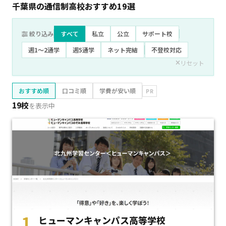
千葉県の通信制高校おすすめ
19
選
絞り込み
すべて
私立
公立
サポート校
週1〜2通学
週5通学
ネット完結
不登校対応
リセット
おすすめ順
口コミ順
学費が安い順
PR
19校
を表示中
1
ヒューマンキャンパス高等学校