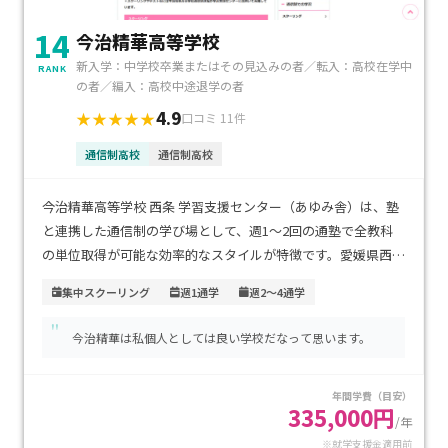
14
今治精華高等学校
新入学：中学校卒業またはその見込みの者／転入：高校在学中
RANK
の者／編入：高校中途退学の者
4.9
★★★★★
口コミ 11件
通信制高校
通信制高校
今治精華高等学校 西条 学習支援センター（あゆみ舎）は、塾
と連携した通信制の学び場として、週1～2回の通塾で全教科
の単位取得が可能な効率的なスタイルが特徴です。愛媛県西条
市の中心部にあるため、通いやすさにも優れています。通信制
集中スクーリング
週1通学
週2～4通学
の単位制を活用しながら、予備校の映像授業や個別指導で基
"
礎からしっかり学べる体制が整っており、学費は塾の授業料と
今治精華は私個人としては良い学校だなって思います。
通信制の費用を合わせても通いやすい水準です。自宅中心の学
習に不安がある場合や、基礎学力の定着を重視したいお子さ
年間学費（目安）
まに特におすすめです。
335,000円
/年
※就学支援金適用前