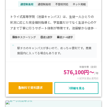
通信制高校
通信制高校
不登校対応
ネット完結
トライ式高等学院（池袋キャンパス）は、生徒一人ひとりの
状況に応じた完全個別指導と、学習面だけでなく生活や心のケ
アまで丁寧に行うサポート体制が特徴です。池袋駅から徒歩圏
内にあり、JR・私鉄・地下鉄が集まるターミナル駅のため都
集中スクーリング
週1通学
週2～4通学
内各地や埼玉方面からのアクセスも非常に良好です。学費は大
"
手サポート校として標準的な水準で、安心して継続できる点も
駅チカのキャンパスが多いので、めっちゃ便利です。商業
魅力です。不登校経験がある生徒や、自分のペースで高校卒業
施設内に入ってる場合もあります。
を目指しながら大学進学や将来の準備を進めたい方に特にお
すすめのキャンパスです。
年間学費（目安）
576,100円～
/年
※就学支援金適用前
無料で資料請求
詳細を見る