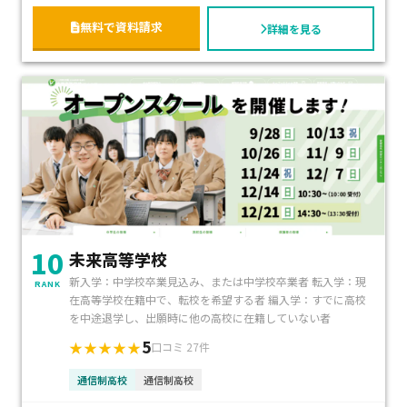
不登校生徒へのサポートもしっかりしているため、卒業率は
無料で資料請求
詳細を見る
99%で、全国の通信制高校の中でもトップクラスです。
10
未来高等学校
新入学：中学校卒業見込み、または中学校卒業者 転入学：現
RANK
在高等学校在籍中で、転校を希望する者 編入学：すでに高校
を中途退学し、出願時に他の高校に在籍していない者
5
★★★★★
口コミ 27件
通信制高校
通信制高校