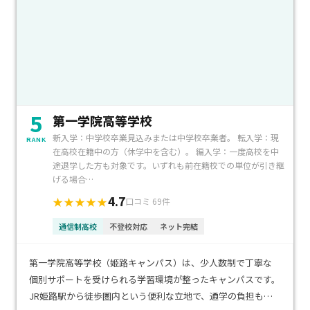
5
第一学院高等学校
新入学：中学校卒業見込みまたは中学校卒業者。 転入学：現
RANK
在高校在籍中の方（休学中を含む）。 編入学：一度高校を中
途退学した方も対象です。いずれも前在籍校での単位が引き継
げる場合…
4.7
★★★★★
口コミ 69件
通信制高校
不登校対応
ネット完結
第一学院高等学校（姫路キャンパス）は、少人数制で丁寧な
個別サポートを受けられる学習環境が整ったキャンパスです。
JR姫路駅から徒歩圏内という便利な立地で、通学の負担も少