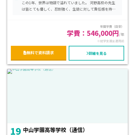
"
この1年、世界は物語で溢れていました。 河野高校の先生
より異なりますが、全日型の場合、年間約968,000円となりま
は皆とても優しく、忍耐強く、生徒に対して責任感を持っ
す。 ​不登校経験者へのサポートも充実しており、学習面や生
ています。どの先生もとても熱心なので外国人でも安心し
活面での支援を受けながら高校卒業を目指す方に特におすす
て読めます！この学校を強くお勧めします！
年間学費（目安）
めです。​
学費：546,000円
/年
※就学支援金適用前
無料で資料請求
詳細を見る
19
中山学園高等学校（通信）