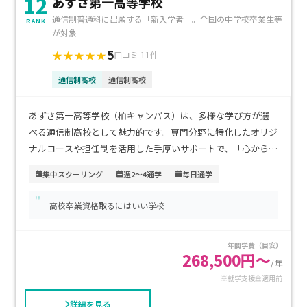
12
あずさ第一高等学校
通信制普通科に出願する「新入学者」。全国の中学校卒業生等
RANK
が対象
5
★★★★★
口コミ 11件
通信制高校
通信制高校
あずさ第一高等学校（柏キャンパス）は、多様な学び方が選
べる通信制高校として魅力的です。専門分野に特化したオリジ
ナルコースや担任制を活用した手厚いサポートで、「心から通
える」居場所づくりを支援しています。アクセスはＪＲ・東武
集中スクーリング
週2～4通学
毎日通学
アーバンパークライン「柏駅」西口から徒歩約4分と非常に便
"
利です。学費は年間授業料が約20.4万円に施設費約3.6万～6万
高校卒業資格取るにはいい学校
円などが加わりますが、入試特典で施設費が免除される場合
もあります（前期選抜合格時）。家庭の負担を抑えつつ、高校
年間学費（目安）
生活を充実させたい方におすすめです。
268,500円～
/年
※就学支援金適用前
詳細を見る