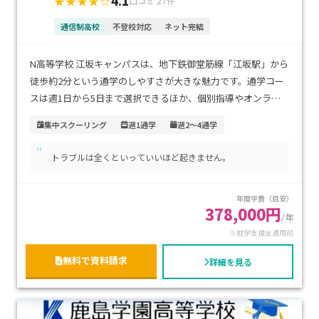
4.1
★★★★☆
口コミ 27件
通信制高校
不登校対応
ネット完結
N高等学校 江坂キャンパスは、地下鉄御堂筋線「江坂駅」から
徒歩約2分という通学のしやすさが大きな魅力です。通学コー
スは週1日から5日まで選択できるほか、個別指導やオンライ
ン通学、ネット学習、プログラミングに特化したコースなど、
集中スクーリング
週1通学
週2～4通学
多彩な学習スタイルが用意されています。生徒一人ひとりの学
"
習ペースや目標に合わせた柔軟な教育が可能です。学費は通学
トラブルは全くといっていいほど起きません。
頻度によって異なりますが、就学支援制度の活用により負担
を軽減することもできます。進学を目指す生徒はもちろん、IT
年間学費（目安）
分野や創作活動に意欲のあるお子さま、自分のペースでじっく
378,000円
り学びたい方におすすめのキャンパスです。
/年
※就学支援金適用前
無料で資料請求
詳細を見る