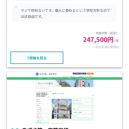
用したICT学習と通学型のハイブリッド方式で進学を強力にサ
"
ポートします。初年度の学費は入学金や授業料、設備費を含め
マジで校則ないです。個人に委ねるという学校方針なので
て約33万円からで、就学支援金制度を活用すればさらに負担
ほぼ自由です。
軽減も見込めます。通学中心のコースから自宅学習重視まで柔
軟に選べるため、進学を目指しながらも、自分のペースで学
年間学費（目安）
びたいお子さまにぴったりの学習環境です。
247,500円
/年
※就学支援金適用前
詳細を見る