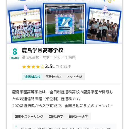
8
鹿島学園高等学校
通信制高校・サポート校 ／ 千葉県
RANK
3.5
★★★★☆
口コミ 32件
通信制高校
不登校対応
ネット完結
鹿島学園高等学校は、全日制普通科高校の鹿島学園が開設し
た広域通信制課程（単位制）普通科です。
22の都道府県から入学可能で、全国各地に多くのキャンパス
（サポート校）があります。
集中スクーリング
週1通学
週2～4通学
"
卒業時には、全日制と同じ卒業証書がもらえます。