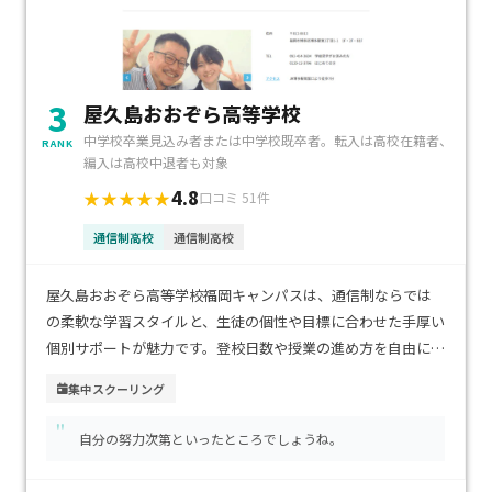
3
屋久島おおぞら高等学校
中学校卒業見込み者または中学校既卒者。転入は高校在籍者、
RANK
編入は高校中退者も対象
4.8
★★★★★
口コミ 51件
通信制高校
通信制高校
屋久島おおぞら高等学校福岡キャンパスは、通信制ならでは
の柔軟な学習スタイルと、生徒の個性や目標に合わせた手厚い
個別サポートが魅力です。登校日数や授業の進め方を自由に選
べるため、不登校経験のあるお子さまや、自分のペースで学
集中スクーリング
びたい方にも安心です。博多駅や天神駅からアクセスしやすい
"
都市型の立地で、通学の利便性も高い環境です。学費は通信制
自分の努力次第といったところでしょうね。
高校として比較的抑えられており、経済的にも続けやすいのが
特徴です。進学・資格取得・就職など多様な進路に対応し、将