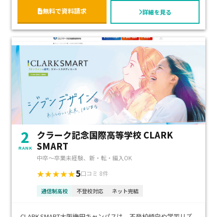
無料で資料請求
詳細を見る
2
クラーク記念国際高等学校 CLARK
SMART
RANK
中卒～卒業未経験、新・転・編入OK
5
★★★★★
口コミ 8件
通信制高校
不登校対応
ネット完結
CLARK SMART大阪梅田キャンパスは、不登校傾向や学習リズ