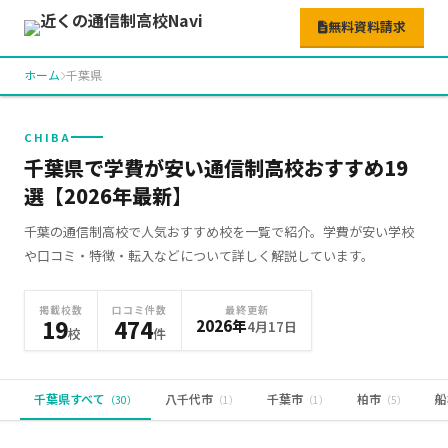
無料資料請求
ホーム
千葉県
CHIBA
千葉県で学費が安い通信制高校おすすめ19
選【2026年最新】
千葉の通信制高校で人気おすすめ校を一覧で紹介。学費が安い学校
や口コミ・特徴・転入などについて詳しく解説しています。
掲載校数
口コミ件数
最終更新
19
474
2026年
4月17日
校
件
千葉県すべて
八千代市
千葉市
柏市
船
（30）
（1）
（1）
（5）