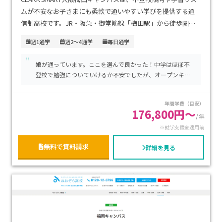
ムが不安なお子さまにも柔軟で通いやすい学びを提供する通
信制高校です。JR・阪急・御堂筋線「梅田駅」から徒歩圏で
アクセス良好、通学負担が少なく継続しやすい環境です。特徴
週1通学
週2～4通学
毎日通学
は、オンラインと対面授業を自由に組み合わせた「スマート
"
スタディコース」と、キャリア探究型のPBL授業によるジブン
娘が通っています。ここを選んで良かった！中学はほぼ不
デザイン型学びにより、自分の興味や進路に合わせて主体的に
登校で勉強についていけるか不安でしたが、オープンキャ
学習できる点です（全キャンパス共通方針）。学費は、「ス
ンパスでその不安は無くなり実際に登校してみて、レベル
マートⅠ」（週1～5日登校）なら年間約163000円〜、中間の
別での授業、先生方の手厚いサポートがあって、楽しく通
年間学費（目安）
「スマートⅡ」で約373000円〜、進学型やプログラミング特
えてる娘を見て安心しています。何か問題があったらすぐ
176,800円～
に連絡も取っていただけますし、サポートも充実していま
/年
化型の「スマートⅢ」は約573000円〜と選べるコース制で、
す本当に感謝しています。たった３年しか学べないのが残
※就学支援金適用前
就学支援金により最大約297000円の減免が可能です
念です。大学も作ってほしい位です!!
。全教員が学習心理支援カウンセラー資格を持ち、コーチン
無料で資料請求
詳細を見る
グ担任による個別フォローがあるため、精神的にも安心。自
宅中心で無理なく学びたい方、高卒資格取得と進学・キャリ
ア形成を両立したい方に特におすすめです。