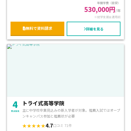
年間学費（目安）
来を見据えて学びを深めたい方におすすめです。
530,000円
/年
※就学支援金適用前
無料で資料請求
詳細を見る
4
トライ式高等学院
主に中学校卒業見込みの新入学者が対象。推薦入試ではオープ
RANK
ンキャンパス参加と推薦状が必要
4.7
★★★★★
口コミ 71件