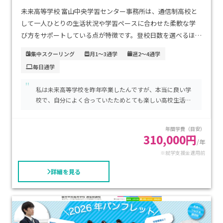
未来高等学校 富山中央学習センター事務所は、通信制高校と
して一人ひとりの生活状況や学習ペースに合わせた柔軟な学
び方をサポートしている点が特徴です。登校日数を選べるほ
か、個別指導を中心に必要なサポートを受けられるので、不登
集中スクーリング
月1～3通学
週2～4通学
校経験があるお子さまでも安心して通えます。アクセスは富山
毎日通学
市中心部に位置しており、公共交通機関での通学がしやすく、
保護者にとっても安心できる立地です。学費は通信制ならでは
"
私は未来高等学校を昨年卒業したんですが、本当に良い学
の抑えられた水準で、就学支援金の利用により経済的負担を軽
校で、自分によく合っていたためとても楽しい高校生活を
減できます。自分のペースで確実に高校卒業資格を取得したい
送ることができました。
方や、進学や就職を見据えて無理なく学び直したい生徒に特
年間学費（目安）
におすすめできる学習センターです。
310,000円
/年
※就学支援金適用前
詳細を見る