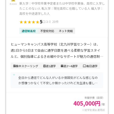
新入学：中学校卒業予定者または中学校卒業後、高校に入学し
RANK
たことのない人 転入学：現在高校に在籍している人 編入学：
高校を中途退学した人
5
★★★★★
口コミ 20件
通信制高校
不登校対応
ネット完結
ヒューマンキャンパス高等学校（北九州学習センター）は、
週1日から5日まで自由に通学日数を選べる柔軟な学習スタイ
ルと、個別指導によるきめ細やかなサポートが魅力の通信制高
校です。JR・モノレール小倉駅から徒歩1分という好立地で、
集中スクーリング
週1通学
週2～4通学
毎日通学
通学のしやすさは抜群です。学費は一般通信コースで年間約
"
38万円からで、専門コースを選んだ場合でも就学支援金を活
全日から通信でどんな人がいるか雰囲気がどんな感じなの
用することで負担を軽減できます。自分のペースで学びたい
か想像つかなくて不安しか無かったけれど先生達も優しく
方、専門分野を高校時代からしっかり学びたい方、通学の利
生徒さん達も見学の時に色々話しかけてくれたりですごく
便性を重視するご家庭に特におすすめです。
安心しました。 まだ通い始めて日は浅いけれど楽しい学校
年間学費（目安）
生活が遅れそうです
405,000円
/年
※就学支援金適用前