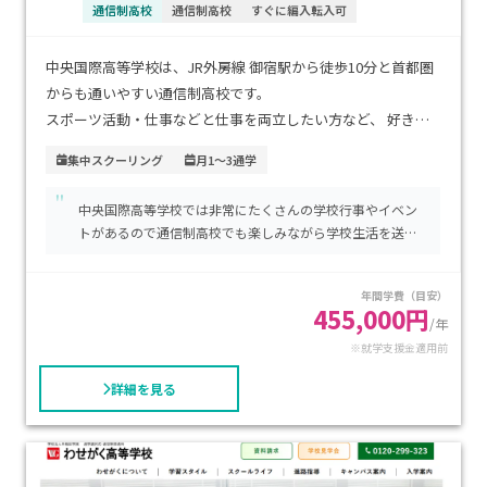
通信制高校
通信制高校
すぐに編入転入可
中央国際高等学校は、JR外房線 御宿駅から徒歩10分と首都圏
からも通いやすい通信制高校です。
スポーツ活動・仕事などと仕事を両立したい方など、 好きな
時間に勉強できるメディア学習コースは、年5日の集中スクー
集中スクーリング
月1～3通学
リングとなります。
"
中央国際高等学校では非常にたくさんの学校行事やイベン
集中スクーリングでは、自然に囲まれた本校で、地元の方・友
トがあるので通信制高校でも楽しみながら学校生活を送る
達との交流などを通じて知識と実体験をミックスした体験学
ことができています。
習を行います。
年間学費（目安）
455,000円
/年
本校などの学習センターに週1回から通学可能な学習センター
※就学支援金適用前
コースもあります。
担任の先生が一人ひとりにつき、学習面・精神面でのサポート
詳細を見る
を受けられます。
授業料は1単位あたり15,000円で別途入学金と教育運営費
30,000円が必要です。