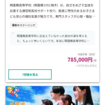
明蓬館高等学校（明蓬館 STEC栃木）は、自立をめざす生徒を
応援する通信制高校サポート校で、発達に特性のあるお子さま
にも安心の個別支援が魅力です。専門スタッフが心理・福祉・
教育の視点から連携し、生活や進路の課題に寄り添いながら
集中スクーリング
学びをサポートします。校舎は駅や交通の便が良い場所にあ
"
り、通学の不安を軽減する環境です。学費は基本的な授業料・
明蓬館高等学校に出会えていなかった自分の姿を考える
単位履修料に加え、STECコース独自のサポート費が必要です
と、ちょっと怖いくらいです。本当に明蓬館高等学校には
が、公的な就学支援制度を利用することで費用負担を大きく
感謝しています。
軽減できます。安心して通える居場所と専門フォローのもと、
年間学費（目安）
自分らしいペースで高校卒業を目指したいお子さまに、特に
785,000円
/年
おすすめです。
※就学支援金適用前
詳細を見る