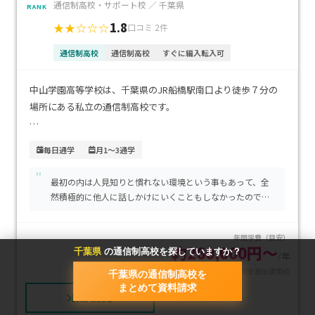
通信制高校・サポート校 ／ 千葉県
RANK
1.8
★★☆☆☆
口コミ 2件
通信制高校
通信制高校
すぐに編入転入可
中山学園高等学校は、千葉県のJR船橋駅南口より徒歩７分の
場所にある私立の通信制高校です。
週５日登校する全日制スタイルの「平日スクーリングコー
毎日通学
月1～3通学
ス」と、１ヶ月に２回程度土曜日に登校する「土曜スクーリン
"
グコース」の２つのコースがあります。
最初の内は人見知りと慣れない環境という事もあって、全
然積極的に他人に話しかけにいくこともしなかったのです
平日スクーリングコースでは、 普通教科に加え、ビジネス、
が、いつの間にか話せる人が増えていき自然体で振るまえ
ファションの専門教科も学習できます。
るようになりました。
年間学費（目安）
不登校経験者や勉強が苦手な生徒へのサポートが手厚く、先
約260,000円～
千葉県
の通信制高校を探していますか？
/年
生と生徒の距離が近いため話しやすい環境が整っています。
※就学支援金適用前
千葉県の通信制高校を
まとめて資料請求
25名程度の少人数クラスで、基礎・基本から学習をスタート
詳細を見る
できるのが特長です。