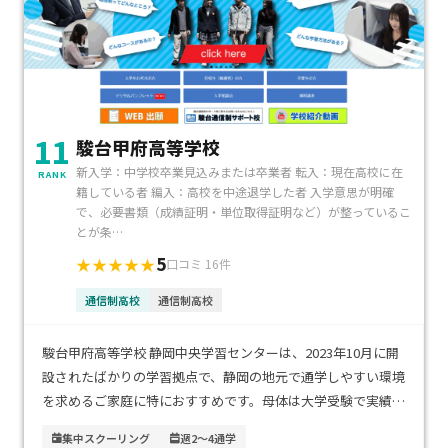
11
駿台甲府高等学校
新入学：中学校卒業見込みまたは卒業者 転入：現在高校に在
RANK
籍している者 編入：高校を中途退学した者 入学意思が明確
で、必要書類（成績証明・単位取得証明など）が整っているこ
とが条…
5
★★★★★
口コミ 16件
通信制高校
通信制高校
駿台甲府高等学校 静岡中央学習センターは、2023年10月に開
設されたばかりの学習拠点で、静岡の地元で通学しやすい環境
を求めるご家庭に特におすすめです。母体は大学受験で実績の
ある駿台予備校で、eラーニング「駿台サテラネット21」を活
集中スクーリング
週2～4通学