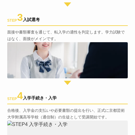
3
入試選考
STEP
面接や書類審査を通じて、転入学の適性を判定します。学力試験で
はなく、面接がメインです。
4
入学手続き・入学
STEP
合格後、入学金の支払いや必要書類の提出を行い、正式に京都芸術
大学附属高等学校（通信制）の生徒として受講開始です。