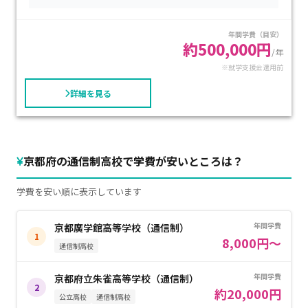
材の導入といった特徴があります。
策用の勉強しかできなかったと思うので自力では難しかっ
たかと思います。
年間学費（目安）
レポート提出は年間各科目3回～12回程度で、登校日数も自分
約500,000円
/年
の目標・状況に合わせて選ぶことができます。
※就学支援金適用前
受験対策講座・段階別個別進路指導・就職指導などにより、
詳細を見る
2021年度の進路決定率は93.1％となっています。
授業料は、普通科目が11,000円、プロフェッショナル科目が
12,500円となっています。その他に入学金・教育充実費・施設
京都府の通信制高校で学費が安いところは？
費などが必要です。
学費を安い順に表示しています
年間学費
京都廣学館高等学校（通信制）
1
8,000円～
通信制高校
年間学費
京都府立朱雀高等学校（通信制）
2
約20,000円
公立高校
通信制高校