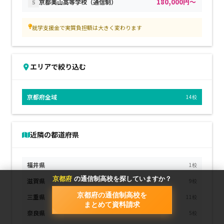
180,000円～
京都美山高等学校（通信制）
5
就学支援金で実質負担額は大きく変わります
エリアで絞り込む
京都府全域
14校
近隣の都道府県
福井県
1校
京都府
の通信制高校を探していますか？
滋賀県
9校
京都府の通信制高校を
三重県
11校
まとめて資料請求
奈良県
5校