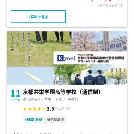
※就学支援金適用前
ます。
詳細を見る
授業料は1単位当たり8,000円と私立の中では比較的リーズナ
ブルな価格となっています。
また、「高等学校等就学支援制度」、京都府の「私立高等学
校あんしん修学支援事業」の対象となっています。
11
京都共栄学園高等学校（通信制）
通信制高校・サポート校 ／ 京都府
RANK
3.5
★★★★☆
口コミ 2件
通信制高校
通信制高校