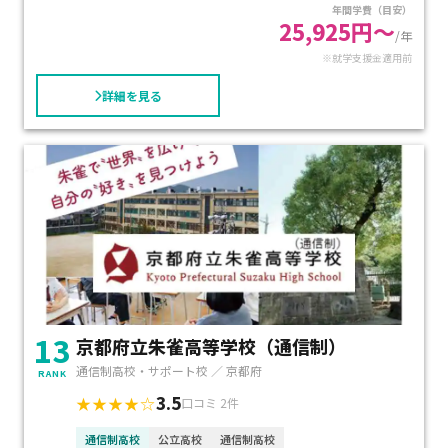
年間学費（目安）
25,925円～
/年
レポートは科目の単位数×3本が基本となります。
※就学支援金適用前
スクーリングは年間約35回で、土曜日もしくは日曜日に設定
されています。
詳細を見る
文化祭である彩雲祭では、生活体験発表・パフォーマンス・
作品展示などが行われています。
その他にも、天文館見学などの理科校外学習、体育祭なども
あり、一緒に学ぶ仲間と交流ができます。
13
京都府立朱雀高等学校（通信制）
通信制高校・サポート校 ／ 京都府
RANK
3.5
★★★★☆
口コミ 2件
通信制高校
公立高校
通信制高校