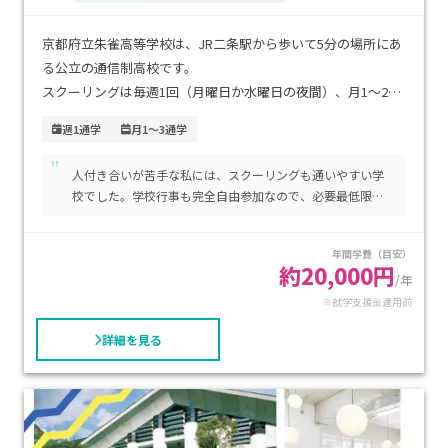
京都府立朱雀高等学校は、JR二条駅から歩いて5分の場所にあ
る公立の通信制高校です。
スクーリングは毎週1回（月曜日か水曜日の夜間）、月1～2回
（日曜日の日中）のどちらかとなります。
週1通学
月1～3通学
"
その他にレポート、テストに合格することで、単位を修得でき
人付き合いが苦手な私には、スクーリングも通いやすい学
ます。
校でした。学校行事も完全自由参加なので、必要最低限の
水族館・動物園見学などの校外学習、文化的行事である通信
人付き合いのみで卒業できます。スクーリング（授業）で
祭、ソフトテニス部・社会問題研究部などの部活動など全日
当てられたり、発言する事も無く（指導教師の方針による
年間学費（目安）
制と同じような高校生活を体験できます。
かも）、座っているだけで出席日数は稼げます。
約20,000円
/年
※就学支援金適用前
1年目に必要な学費は年間約21,000円で、就学支援金・京都府
の教科書補助も利用できます。 卒業後の主な進路は4年生大
詳細を見る
学・短期大学・専門学校への進学、新規就職などとなります。
進路指導部が中心となり、就職・進学について情報提供をして
います。