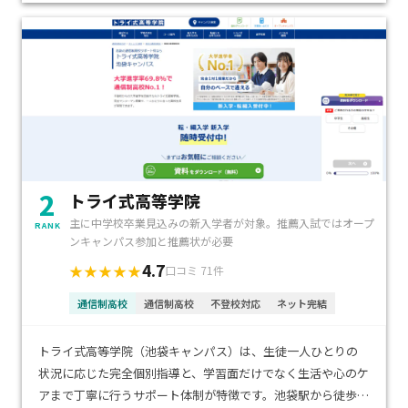
2
トライ式高等学院
主に中学校卒業見込みの新入学者が対象。推薦入試ではオープ
RANK
ンキャンパス参加と推薦状が必要
4.7
★★★★★
口コミ 71件
通信制高校
通信制高校
不登校対応
ネット完結
トライ式高等学院（池袋キャンパス）は、生徒一人ひとりの
状況に応じた完全個別指導と、学習面だけでなく生活や心のケ
アまで丁寧に行うサポート体制が特徴です。池袋駅から徒歩圏