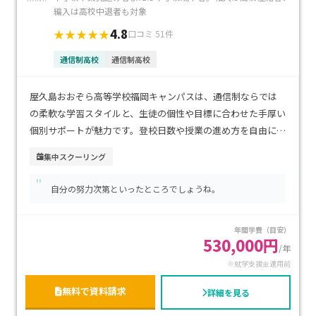
編入は高校中退者も対象
4.8
★★★★★
口コミ 51件
通信制高校
通信制高校
屋久島おおぞら高等学校福岡キャンパスは、通信制ならでは
の柔軟な学習スタイルと、生徒の個性や目標に合わせた手厚い
個別サポートが魅力です。登校日数や授業の進め方を自由に選
べるため、不登校経験のあるお子さまや、自分のペースで学
集中スクーリング
びたい方にも安心です。博多駅や天神駅からアクセスしやすい
"
都市型の立地で、通学の利便性も高い環境です。学費は通信制
自分の努力次第といったところでしょうね。
高校として比較的抑えられており、経済的にも続けやすいのが
特徴です。進学・資格取得・就職など多様な進路に対応し、将
年間学費（目安）
来を見据えて学びを深めたい方におすすめです。
530,000円
/年
※就学支援金適用前
無料で資料請求
詳細を見る