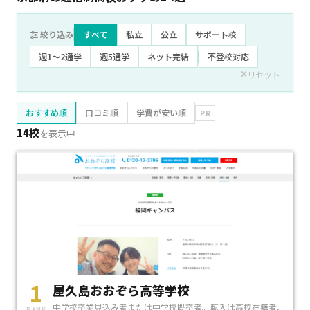
絞り込み
すべて
私立
公立
サポート校
週1〜2通学
週5通学
ネット完結
不登校対応
リセット
おすすめ順
口コミ順
学費が安い順
PR
14校
を表示中
1
屋久島おおぞら高等学校
中学校卒業見込み者または中学校既卒者。転入は高校在籍者、
RANK