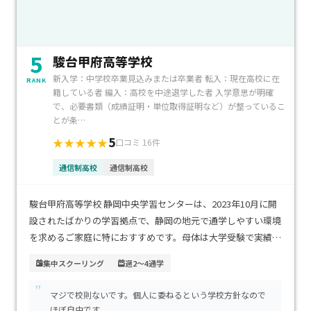
5
駿台甲府高等学校
新入学：中学校卒業見込みまたは卒業者 転入：現在高校に在
RANK
籍している者 編入：高校を中途退学した者 入学意思が明確
で、必要書類（成績証明・単位取得証明など）が整っているこ
とが条…
5
★★★★★
口コミ 16件
通信制高校
通信制高校
駿台甲府高等学校 静岡中央学習センターは、2023年10月に開
設されたばかりの学習拠点で、静岡の地元で通学しやすい環境
を求めるご家庭に特におすすめです。母体は大学受験で実績の
ある駿台予備校で、eラーニング「駿台サテラネット21」を活
集中スクーリング
週2～4通学
用したICT学習と通学型のハイブリッド方式で進学を強力にサ
"
ポートします。初年度の学費は入学金や授業料、設備費を含め
マジで校則ないです。個人に委ねるという学校方針なので
て約33万円からで、就学支援金制度を活用すればさらに負担
ほぼ自由です。