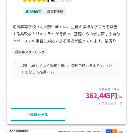
4.9
★★★★★
口コミ 29件
通信制高校
通信制高校
明誠高等学校（北大阪SHIP）は、生徒の多様な学び方を尊重
する柔軟なカリキュラムが特徴で、基礎からの学び直しや自分
のペースでの学習に対応できる環境が整っています。最寄り駅
からのアクセスも良好で、通学のしやすさが大きな魅力です。
集中スクーリング
学費は比較的抑えられており、家庭の負担を軽減しながら継続
"
的に学習できる点も安心です。不登校経験から新しいスタート
校則は厳しくなく服装も自由、登校日時も自由です。バイ
を切りたい生徒や、落ち着いた環境で確実に高校卒業資格を
トもむしろ推奨です。
取りたい方に特におすすめできる学校です。
年間学費（目安）
362,445円
/年
※就学支援金適用前
詳細を見る