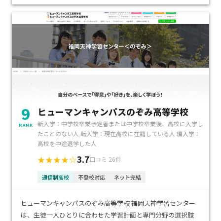
9
ヒューマンキャンパスのぞみ高等学校
新入学：中学校卒業予定者または中学校卒業後、高校に入学し
RANK
たことのない人 転入学：現在高校に在籍している人 編入学：
高校を中途退学した人
3.7
★★★★☆
口コミ 26件
通信制高校
不登校対応
ネット完結
ヒューマンキャンパスのぞみ高等学校 福岡天神学習センター
は、生徒一人ひとりに合わせた学習計画と専門分野の選択肢