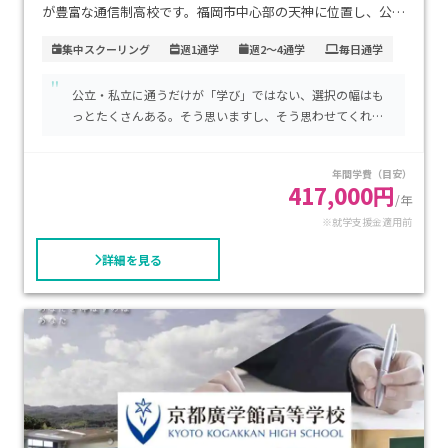
が豊富な通信制高校です。福岡市中心部の天神に位置し、公共
交通機関からのアクセスが非常に便利で、通学の負担が少ない
集中スクーリング
週1通学
週2～4通学
毎日通学
のも魅力です。学費は通信制高校として適正で、家庭の経済的
"
負担を抑えながら質の高い教育が受けられます。自分のペース
公立・私立に通うだけが「学び」ではない、選択の幅はも
で学びたい方、専門的なスキルや資格取得を目指す方、不登
っとたくさんある。そう思いますし、そう思わせてくれる
校経験から新たな環境で再出発したい生徒に特におすすめで
学び舎でした。
す。
年間学費（目安）
417,000円
/年
※就学支援金適用前
詳細を見る