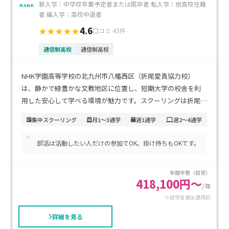
新入学：中学校卒業予定者または既卒者 転入学：他高校在籍
RANK
者 編入学：高校中退者
4.6
★★★★★
口コミ 43件
通信制高校
通信制高校
NHK学園高等学校の北九州市八幡西区（折尾愛真協力校）
は、静かで緑豊かな文教地区に位置し、短期大学の校舎を利
用した安心して学べる環境が魅力です。スクーリングは折尾駅
近くで行われるため、通学の負担が少なく継続しやすくなっ
集中スクーリング
月1～3通学
週1通学
週2～4通学
ています。学費は月1〜2回の登校にも対応する「スタンダー
"
ドコース」で、就学支援金制度を活用すると実質10万円前後
部活は活動したい人だけの参加でOK。掛け持ちもOKです。
となり、家計への負担も抑えられます。不登校経験があり、自
分のペースで学びたいお子さまや、無理なく卒業を目指した
年間学費（目安）
い方に特におすすめです。
418,100円～
/年
※就学支援金適用前
詳細を見る