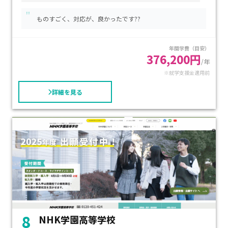
可能で、ライフスタイルで無理なく継続できます。学費は入学
"
金5万円・授業料1単位1万円・施設費・教材費等含め、国の就
ものすごく、対応が、良かったです??
学支援金を活用すると実質負担が軽減されます。ネイル・英会
話・ゲーム制作など多彩な専門プロ講座の中から興味に応じ
年間学費（目安）
て学べる点も魅力。不登校傾向のあるお子さまの「好き」を
376,200円
通じた学びや、自分のペースで進めたい方に特におすすめの
/年
※就学支援金適用前
教室です。
詳細を見る
8
NHK学園高等学校