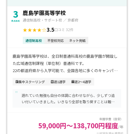
3
鹿島学園高等学校
通信制高校・サポート校 ／ 京都府
RANK
3.5
★★★★☆
口コミ 32件
通信制高校
不登校対応
ネット完結
鹿島学園高等学校は、全日制普通科高校の鹿島学園が開設し
た広域通信制課程（単位制）普通科です。
22の都道府県から入学可能で、全国各地に多くのキャンパス
（サポート校）があります。
集中スクーリング
週1通学
週2～4通学
"
卒業時には、全日制と同じ卒業証書がもらえます。
遅れていた勉強も自分の体調に合わせながら、少しずつ追
東京都には新宿キャンパス、池袋キャンパスを始め、 62ヶ所
い付いていきました。いきなり全部を取り戻すことは難し
のキャンパスがあります。
いけれど、こつこつと頑張っていることを先生は理解して
くれるのでとても勉強がしやすい環境です。
年間学費（目安）
週１から週５まで、自分のライフスタイルに合わせてキャンパ
59,000円～138,700円程度
/年
スへ通学可能です。
※就学支援金適用前