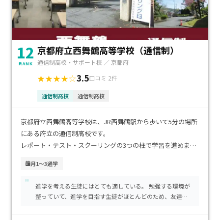
12
京都府立西舞鶴高等学校（通信制）
通信制高校・サポート校 ／ 京都府
RANK
3.5
★★★★☆
口コミ 2件
通信制高校
通信制高校
京都府立西舞鶴高等学校は、JR西舞鶴駅から歩いて5分の場所
にある府立の通信制高校です。
レポート・テスト・スクーリングの3つの柱で学習を進めま
す。自分のスケジュール等に合わせ科目登録をし、自宅などで
月1～3通学
自習により勉強をします。
"
進学を考える生徒にはとても適している。 勉強する環境が
学習の進み具合の目安をわかりやすくするため、修得単位数
整っていて、進学を目指す生徒がほとんどのため、友達や
によって、ステージⅠ～Ⅲに分けています。
先生と協力しながら勉強できる。
学習内容は全日制課程普通科と同等です。