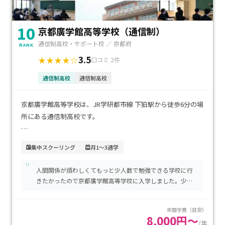
10
京都廣学館高等学校（通信制）
通信制高校・サポート校 ／ 京都府
RANK
3.5
★★★★☆
口コミ 2件
通信制高校
通信制高校
京都廣学館高等学校は、JR学研都市線 下狛駅から徒歩6分の場
所にある通信制高校です。
規定の期間内で、いろいろなメディアを使用し、 スクーリン
集中スクーリング
月1～3通学
グを行う自宅学習形式であるオンラインスクーリング、本校で
"
夏季・冬季などに行われる来校型スクーリングを組み合わ
人間関係が煩わしくてもっと少人数で勉強できる学校に行
せ、自身のペースで勉強を進めます。
きたかったので京都廣学館高等学校に入学しました。少人
数なので先生の目も行き渡るし、おかげで受験勉強に集中
希望者は、担当者による学習サポート、リモート・来校によ
することができます。
年間学費（目安）
る対面指導も受けられます。
8,000円～
/年
ユニバーサルスタジオジャパンへ行く特別活動も行われてい