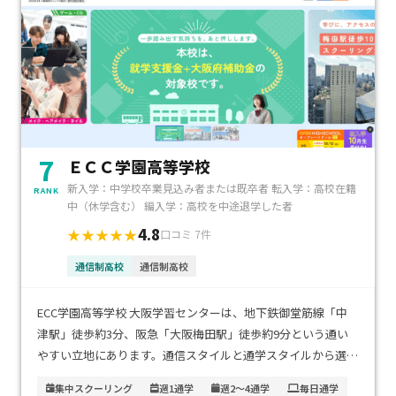
7
ＥＣＣ学園高等学校
新入学：中学校卒業見込み者または既卒者 転入学：高校在籍
RANK
中（休学含む） 編入学：高校を中途退学した者
4.8
★★★★★
口コミ 7件
通信制高校
通信制高校
ECC学園高等学校 大阪学習センターは、地下鉄御堂筋線「中
津駅」徒歩約3分、阪急「大阪梅田駅」徒歩約9分という通い
やすい立地にあります。通信スタイルと通学スタイルから選
べ、通学の場合は週1日〜週4日、自宅学習中心のスタイルも
集中スクーリング
週1通学
週2～4通学
毎日通学