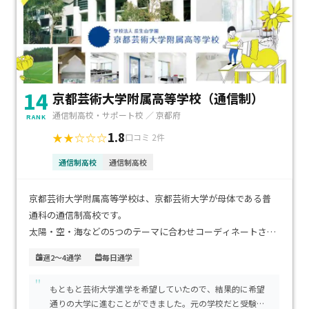
14
京都芸術大学附属高等学校（通信制）
通信制高校・サポート校 ／ 京都府
RANK
1.8
★★☆☆☆
口コミ 2件
通信制高校
通信制高校
京都芸術大学附属高等学校は、京都芸術大学が母体である普
通科の通信制高校です。
太陽・空・海などの5つのテーマに合わせコーディネートされ
た洗練された空間で、学習をすることができます。
週2～4通学
毎日通学
"
想像力などを育む対話型授業、プロジェクト型の課題に取り
もともと芸術大学進学を希望していたので、結果的に希望
組む協働型授業、国語・数学・英語の学びなおしをするICT教
通りの大学に進むことができました。元の学校だと受験対