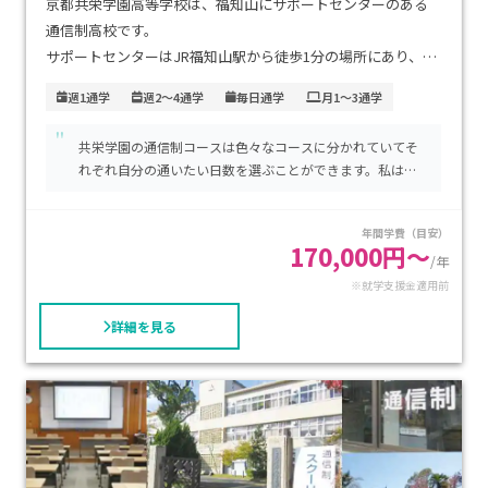
京都共栄学園高等学校は、福知山にサポートセンターのある
通信制高校です。
サポートセンターはJR福知山駅から徒歩1分の場所にあり、通
学しやすい環境です。
週1通学
週2～4通学
毎日通学
月1～3通学
"
レポート学習・スクーリング・単位認定試験により単位修得
共栄学園の通信制コースは色々なコースに分かれていてそ
を目指します。
れぞれ自分の通いたい日数を選ぶことができます。私は週
スクーリングは夏期・春期に約1か月行われ、本校の校舎を使
３コースにかよっていますが、それでもしっかりと勉強を
い、正規教員による授業を受講します。
教えてくれるのでなんとかついていくことができていま
年間学費（目安）
す。
170,000円～
/年
東京大学・京都大学の受験サポート経験がある全日制の教員
※就学支援金適用前
が指導するので、クオリティの高い指導が受けられます。
また、指定校推薦もあり、ハローワークと連携した就職指導も
詳細を見る
行われています。
通学日数は週1日～5日まで自身で設定できます。
「自由度が高い」「たくさんのいい思い出ができた」といっ
た卒業生の声があります。