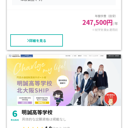
軽減も見込めます。通学中心のコースから自宅学習重視まで柔
軟に選べるため、進学を目指しながらも、自分のペースで学
年間学費（目安）
びたいお子さまにぴったりの学習環境です。
247,500円
/年
※就学支援金適用前
詳細を見る
6
明誠高等学校
具体的な出願資格は掲載なし
RANK