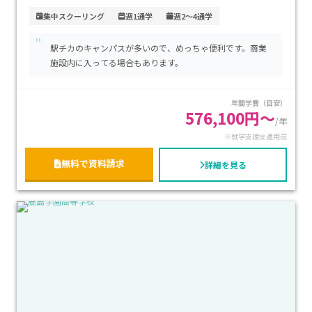
内にあり、JR・私鉄・地下鉄が集まるターミナル駅のため都
集中スクーリング
週1通学
週2～4通学
内各地や埼玉方面からのアクセスも非常に良好です。学費は大
"
手サポート校として標準的な水準で、安心して継続できる点も
駅チカのキャンパスが多いので、めっちゃ便利です。商業
魅力です。不登校経験がある生徒や、自分のペースで高校卒業
施設内に入ってる場合もあります。
を目指しながら大学進学や将来の準備を進めたい方に特にお
すすめのキャンパスです。
年間学費（目安）
576,100円～
/年
※就学支援金適用前
無料で資料請求
詳細を見る