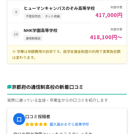
年間学費
ヒューマンキャンパスのぞみ高等学校
9
417,000円
不登校対応
ネット完結
年間学費
NHK学園高等学校
10
418,100円～
通信制高校
※ 学費は年間費用の目安です。就学支援金制度の利用で実質負担額
は変わります。
京都府の通信制高校の新着口コミ
実際に通っている生徒・卒業生からの口コミを紹介します
口コミ投稿者
口
·
屋久島おおぞら高等学校