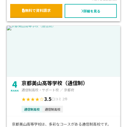
年間数日のスクーリング以外は自宅で学習するコースもあり、
自分のペースで学習できます。
無料で資料請求
詳細を見る
大学進学コースでは、スマホやタブレットで個別指導などを
受けることができます。
医学部、獣医学部、歯学部、薬学部、看護医療学部などの難
関の受験にもしっかりしたサポートがあります。
4
京都美山高等学校（通信制）
通信制高校・サポート校 ／ 京都府
RANK
3.5
★★★★☆
口コミ 2件
通信制高校
通信制高校
京都美山高等学校は、多彩なコースがある通信制高校です。