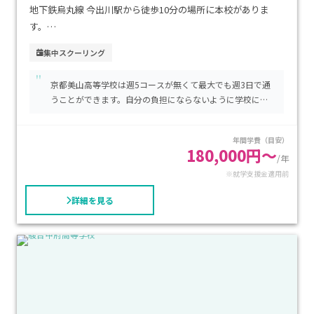
地下鉄烏丸線 今出川駅から徒歩10分の場所に本校がありま
す。
集中スクーリング
自宅でオンライン学習をする在宅コースのスクーリングは年
"
間5日程度となっています。
京都美山高等学校は週5コースが無くて最大でも週3日で通
通学日数を週1日～3日まで自由に設定できる通学コースもあ
うことができます。自分の負担にならないように学校に行
ります。
くことができるので、学校生活で余計なストレスも感じる
ことがありません。
年間学費（目安）
その他にも勤労支援コース・スポーツ振興コース・特進コー
180,000円～
/年
スなど15コースが開講されています。
※就学支援金適用前
2003年に日本で初めてインターネットを利用したオリジナル
の教育システムを確立しており、ライブ中継授業、ビデオ学習
詳細を見る
が行われています。
また、少人数制・クラス担任で、個別懇談会は1時間としっか
りと生徒に向き合い、支援をおこなっています。
京都府内の通信制で最多の生徒数となっており、卒業率は
92％以上の高水準となっています。