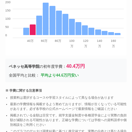
200
150
100
50
0
40万
60万
80万
100
120
140
160
万
万
万
万
40.4万円
ベネッセ高等学院
の初年度学費：
全国平均と比較：
平均より44.6万円安い
※ 学費に関する注意事項
授業料は選択するコースや学習スタイルによって異なる場合があります
最新の学費情報を掲載するよう努めておりますが、情報が古くなっている可能性
があります。必ず各学校の公式ホームページで最新情報をご確認ください
掲載されている金額は目安です。就学支援金制度や各種奨学金により実際の負担
額が減額される可能性があります。正確な学費については学校への資料請求や個
別相談をご利用ください
このグラフのデータは調査結果に基づく推定値です。実際の分布とは異なる場合