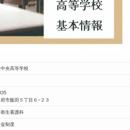
立中央高等学校
035
甲府市飯田５丁目６−２３
・衛生看護科
援金制度