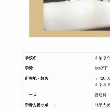
学校名
山梨県
学費
約4万円
所在地・校舎
〒400-0
山梨県
コース
普通科
学費支援サポート
就学支