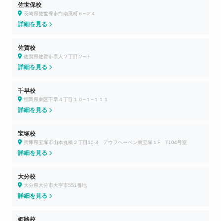
佐世保校
長崎県佐世保市白南風町６−２４
詳細を見る
佐賀校
佐賀県佐賀市唐人２丁目２−７
詳細を見る
千早校
福岡県東区千早４丁目１０−１−１１１
詳細を見る
宝塚校
兵庫県宝塚市山本丸橋２丁目15-3 アウフヘーベン東宝塚１F T104号室
詳細を見る
大分校
大分県大分市大字市551番地
詳細を見る
姫路校