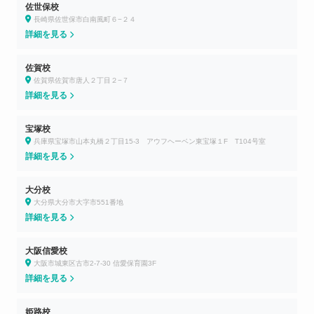
佐世保校
長崎県佐世保市白南風町６−２４
詳細を見る
佐賀校
佐賀県佐賀市唐人２丁目２−７
詳細を見る
宝塚校
兵庫県宝塚市山本丸橋２丁目15-3 アウフヘーベン東宝塚１F T104号室
詳細を見る
大分校
大分県大分市大字市551番地
詳細を見る
大阪信愛校
大阪市城東区古市2-7-30 信愛保育園3F
詳細を見る
姫路校