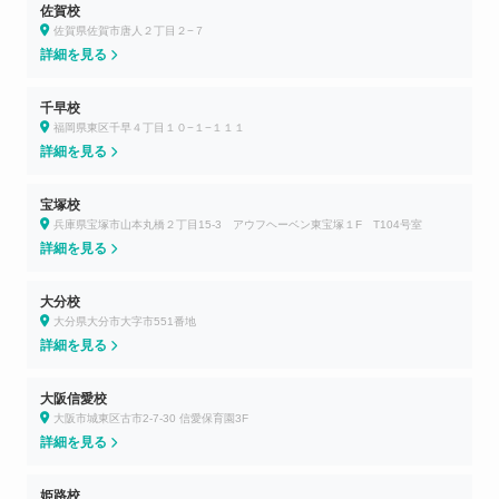
佐賀校
佐賀県佐賀市唐人２丁目２−７
詳細を見る
千早校
福岡県東区千早４丁目１０−１−１１１
詳細を見る
宝塚校
兵庫県宝塚市山本丸橋２丁目15-3 アウフヘーベン東宝塚１F T104号室
詳細を見る
大分校
大分県大分市大字市551番地
詳細を見る
大阪信愛校
大阪市城東区古市2-7-30 信愛保育園3F
詳細を見る
姫路校