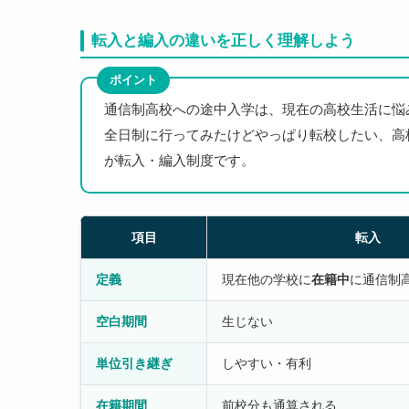
転入と編入の違いを正しく理解しよう
ポイント
通信制高校への途中入学は、現在の高校生活に悩
全日制に行ってみたけどやっぱり転校したい、高
が転入・編入制度です。
項目
転入
定義
現在他の学校に
在籍中
に通信制
空白期間
生じない
単位引き継ぎ
しやすい・有利
在籍期間
前校分も通算される