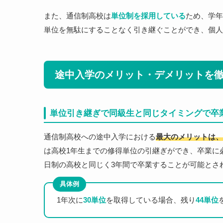
また、通信制高校は
単位制を採用している
ため、学年
単位を無駄にすることなく引き継ぐことができ、個人
途中入学のメリット・デメリットを
単位引き継ぎで同級生と同じタイミングで卒
通信制高校への途中入学における
最大のメリットは、
は高校1年生までの修得単位の引継ぎができ、卒業に
日制の高校と同じく3年間で卒業することが可能とさ
具体例
1年次に
30単位
を取得している場合、残り
44単位