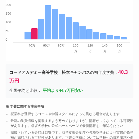
200
150
100
50
0
40万
60万
80万
100
120
140
160
万
万
万
万
40.3
コードアカデミー高等学校 松本キャンパス
の初年度学費：
万円
全国平均と比較：
平均より44.7万円安い
※ 学費に関する注意事項
授業料は選択するコースや学習スタイルによって異なる場合があります
最新の学費情報を掲載するよう努めておりますが、情報が古くなっている可能性
があります。必ず各学校の公式ホームページで最新情報をご確認ください
掲載されている金額は目安です。就学支援金制度や各種奨学金により実際の負担
額が減額される可能性があります。正確な学費については学校への資料請求や個