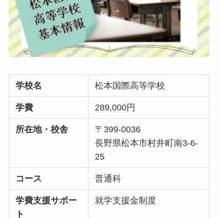
学校名
松本国際高等学校
学費
289,000円
所在地・校舎
〒399-0036
長野県松本市村井町南3-6-
25
コース
普通科
学費支援サポー
就学支援金制度
ト