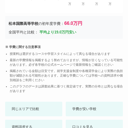
万
万
万
万
66.0万円
松本国際高等学校
の初年度学費：
全国平均と比較：
平均より19.0万円安い
※ 学費に関する注意事項
授業料は選択するコースや学習スタイルによって異なる場合があります
最新の学費情報を掲載するよう努めておりますが、情報が古くなっている可能性
があります。必ず各学校の公式ホームページで最新情報をご確認ください
掲載されている金額は目安です。就学支援金制度や各種奨学金により実際の負担
額が減額される可能性があります。正確な学費については学校への資料請求や個
別相談をご利用ください
このグラフのデータは調査結果に基づく推定値です。実際の分布とは異なる場合
があります
同じエリアで比較
学費が安い学校
資料請求する
口コミを見る