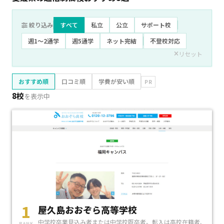
絞り込み
すべて
私立
公立
サポート校
週1〜2通学
週5通学
ネット完結
不登校対応
リセット
おすすめ順
口コミ順
学費が安い順
PR
8校
を表示中
1
屋久島おおぞら高等学校
中学校卒業見込み者または中学校既卒者。転入は高校在籍者、
RANK