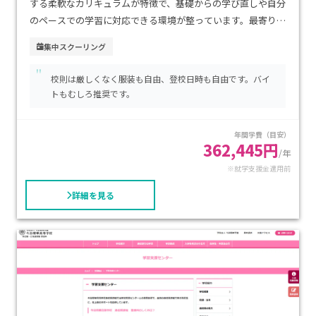
する柔軟なカリキュラムが特徴で、基礎からの学び直しや自分
のペースでの学習に対応できる環境が整っています。最寄り駅
からのアクセスも良好で、通学のしやすさが大きな魅力です。
集中スクーリング
学費は比較的抑えられており、家庭の負担を軽減しながら継続
"
的に学習できる点も安心です。不登校経験から新しいスタート
校則は厳しくなく服装も自由、登校日時も自由です。バイ
を切りたい生徒や、落ち着いた環境で確実に高校卒業資格を
トもむしろ推奨です。
取りたい方に特におすすめできる学校です。
年間学費（目安）
362,445円
/年
※就学支援金適用前
詳細を見る