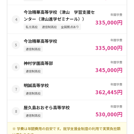
今治精華高等学校（津山 学習支援セ
年間学費
ンター（津山進学ゼミナール））
4
335,000円
私立高校
通信制高校
全国拠点あり
年間学費
今治精華高等学校
5
335,000円
通信制高校
年間学費
神村学園高等部
6
345,000円
通信制高校
年間学費
明誠高等学校
7
362,445円
通信制高校
年間学費
屋久島おおぞら高等学校
8
530,000円
通信制高校
※ 学費は年間費用の目安です。就学支援金制度の利用で実質負担額