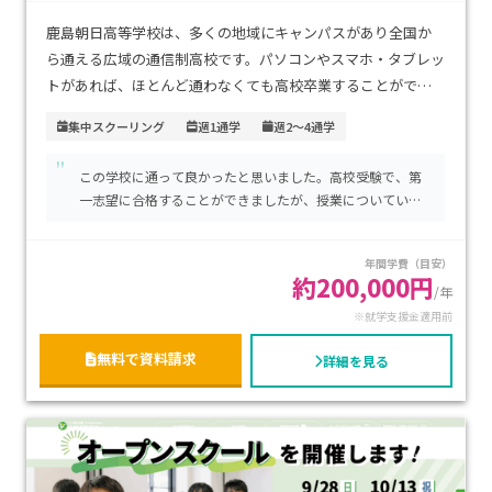
鹿島朝日高等学校は、多くの地域にキャンパスがあり全国か
ら通える広域の通信制高校です。パソコンやスマホ・タブレッ
トがあれば、ほとんど通わなくても高校卒業することができ
ます。京都大学といった難関大学への進学実績もあり、オプシ
集中スクーリング
週1通学
週2～4通学
ョンコースの数も充実しており、「週１日」「週2〜5日」
"
「自宅学習」「ネット指導」など、自分のペースに合わせて登
この学校に通って良かったと思いました。高校受験で、第
校日数を決めて通学ができます。
一志望に合格することができましたが、授業についていけ
ずに、通信制の高校に編入することにしました。勉強のフ
ォローも厚く、今では、卒業し、大学進学をすることがで
年間学費（目安）
きました。
約200,000円
/年
※就学支援金適用前
無料で資料請求
詳細を見る