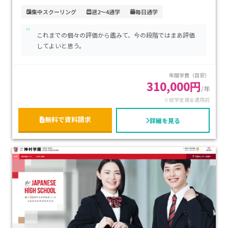
栄・伏見エリアにあり、地下鉄「伏見」駅から徒歩7分のアク
集中スクーリング
週2～4通学
毎日通学
セスで、通いやすさも魅力。学費は入学金1万円、授業料は1
"
単位約8000円が目安（年間総額はスタイルにより約25万～55
これまでの個々の評価から鑑みて、今の段階ではまあ評価
万円程度）で、透明かつ比較的良心的です。専門コースも豊富
してよいと思う。
にそろえられており、ペットケア・美容師・マンガ・声優な
ど、好きを活かすカリキュラムが充実。不登校傾向のお子さま
年間学費（目安）
や、好きなことを続けながら卒業や進学を目指す方に、特に
310,000円
/年
おすすめです。
※就学支援金適用前
無料で資料請求
詳細を見る