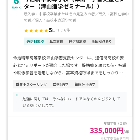
6
ター（津山進学ゼミナール））
RANK
新入学：中学校卒業またはその見込みの者／転入：高校在学中
の者／編入：高校中途退学の者
5
★★★★★
口コミ 6件
通信制高校
私立高校
通信制高校
全国拠点あり
今治精華高等学校 津山学習支援センターは、通信制高校の安
心と地元サポートが融合した場です。提携塾を通じた個別指導
や映像学習を活用しながら、高卒資格取得までをしっかり支
援。最寄り駅からのアクセスも便利で、通塾との併用による負
集中スクーリング
週1通学
週2～4通学
担も軽減されます。学費は年間おおよそ32万〜33万円ほど
"
で、就学支援制度を活用すればさらに経済的に。レポート中心
勉強に関しては、そんなにハードではなくのんびりとして
の学習を基本としつつ、進学希望者や学び直しを望む方にも適
いる感じがします。
した学習支援が整っています。自宅学習との両立を望まれるご
家庭に最適な選択肢です。
年間学費（目安）
335,000円
/年
※就学支援金適用前