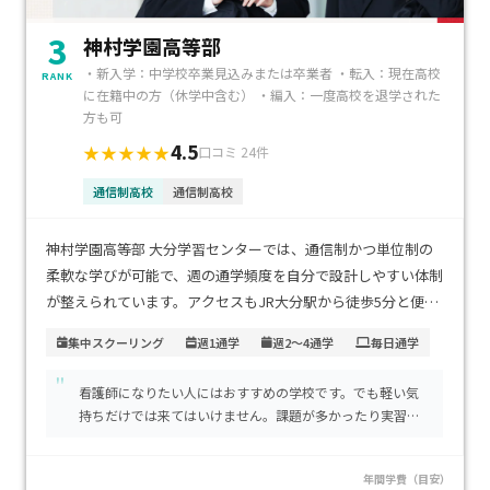
3
神村学園高等部
・新入学：中学校卒業見込みまたは卒業者 ・転入：現在高校
RANK
に在籍中の方（休学中含む） ・編入：一度高校を退学された
方も可
4.5
★★★★★
口コミ 24件
通信制高校
通信制高校
神村学園高等部 大分学習センターでは、通信制かつ単位制の
柔軟な学びが可能で、週の通学頻度を自分で設計しやすい体制
が整えられています。アクセスもJR大分駅から徒歩5分と便利
な立地で、通学による負担が少ないため、無理なく続けやすい
集中スクーリング
週1通学
週2～4通学
毎日通学
のが魅力です。初年度の学費は、入学金40000円、1単位ごと
"
の授業料、施設設備費45000円などが必要ですが、国の就学支
看護師になりたい人にはおすすめの学校です。でも軽い気
援金制度を利用することで家計の負担軽減にもつながります。
持ちだけでは来てはいけません。課題が多かったり実習の
特に「自分のリズムに合わせて無理なく学び直したい」「通
記録が多かったりしますが、これは全て将来のためです。
学の負担を抑えて安心できる環境が欲しい」というお子さま
年間学費（目安）
にとって、理想的な学びの場だと言えます。