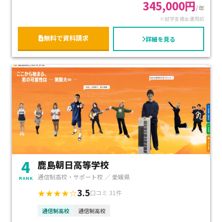
345,000円
/年
※就学支援金適用前
無料で資料請求
詳細を見る
4
鹿島朝日高等学校
通信制高校・サポート校 ／ 愛媛県
RANK
3.5
★★★★☆
口コミ 31件
通信制高校
通信制高校