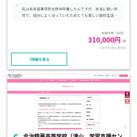
保護者にとっても安心できる立地です。学費は通信制ならでは
"
私は未来高等学校を昨年卒業したんですが、本当に良い学
の抑えられた水準で、就学支援金の利用により経済的負担を軽
校で、自分によく合っていたためとても楽しい高校生活を
減できます。自分のペースで確実に高校卒業資格を取得したい
送ることができました。
方や、進学や就職を見据えて無理なく学び直したい生徒に特
年間学費（目安）
におすすめできる学習センターです。
310,000円
/年
※就学支援金適用前
詳細を見る
今治精華高等学校（津山 学習支援セン