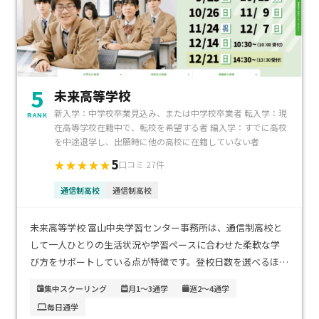
5
未来高等学校
新入学：中学校卒業見込み、または中学校卒業者 転入学：現
RANK
在高等学校在籍中で、転校を希望する者 編入学：すでに高校
を中途退学し、出願時に他の高校に在籍していない者
5
★★★★★
口コミ 27件
通信制高校
通信制高校
未来高等学校 富山中央学習センター事務所は、通信制高校と
して一人ひとりの生活状況や学習ペースに合わせた柔軟な学
び方をサポートしている点が特徴です。登校日数を選べるほ
か、個別指導を中心に必要なサポートを受けられるので、不登
集中スクーリング
月1～3通学
週2～4通学
校経験があるお子さまでも安心して通えます。アクセスは富山
毎日通学
市中心部に位置しており、公共交通機関での通学がしやすく、