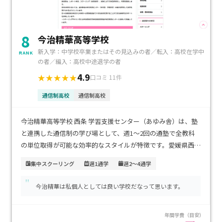
8
今治精華高等学校
新入学：中学校卒業またはその見込みの者／転入：高校在学中
RANK
の者／編入：高校中途退学の者
4.9
★★★★★
口コミ 11件
通信制高校
通信制高校
今治精華高等学校 西条 学習支援センター（あゆみ舎）は、塾
と連携した通信制の学び場として、週1～2回の通塾で全教科
の単位取得が可能な効率的なスタイルが特徴です。愛媛県西条
市の中心部にあるため、通いやすさにも優れています。通信制
集中スクーリング
週1通学
週2～4通学
の単位制を活用しながら、予備校の映像授業や個別指導で基
"
礎からしっかり学べる体制が整っており、学費は塾の授業料と
今治精華は私個人としては良い学校だなって思います。
通信制の費用を合わせても通いやすい水準です。自宅中心の学
習に不安がある場合や、基礎学力の定着を重視したいお子さ
年間学費（目安）
まに特におすすめです。