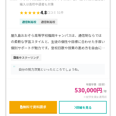
編入は高校中退者も対象
4.8
★★★★★
口コミ 51件
通信制高校
通信制高校
屋久島おおぞら高等学校福岡キャンパスは、通信制ならでは
の柔軟な学習スタイルと、生徒の個性や目標に合わせた手厚い
個別サポートが魅力です。登校日数や授業の進め方を自由に選
べるため、不登校経験のあるお子さまや、自分のペースで学
集中スクーリング
びたい方にも安心です。博多駅や天神駅からアクセスしやすい
"
都市型の立地で、通学の利便性も高い環境です。学費は通信制
自分の努力次第といったところでしょうね。
高校として比較的抑えられており、経済的にも続けやすいのが
特徴です。進学・資格取得・就職など多様な進路に対応し、将
年間学費（目安）
来を見据えて学びを深めたい方におすすめです。
530,000円
/年
※就学支援金適用前
無料で資料請求
詳細を見る